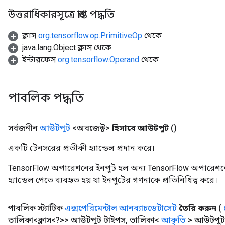
উত্তরাধিকারসূত্রে প্রাপ্ত পদ্ধতি
ক্লাস
org.tensorflow.op.PrimitiveOp
থেকে
java.lang.Object ক্লাস থেকে
ইন্টারফেস
org.tensorflow.Operand
থেকে
পাবলিক পদ্ধতি
সর্বজনীন
আউটপুট
<অবজেক্ট>
হিসাবে আউটপুট
()
একটি টেনসরের প্রতীকী হ্যান্ডেল প্রদান করে।
TensorFlow অপারেশনের ইনপুট হল অন্য TensorFlow অপারেশনে
হ্যান্ডেল পেতে ব্যবহৃত হয় যা ইনপুটের গণনাকে প্রতিনিধিত্ব করে।
পাবলিক স্ট্যাটিক
এক্সপেরিমেন্টাল আনব্যাচডেটাসেট
তৈরি করুন
(
তালিকা<ক্লাস<?>> আউটপুট টাইপস
,
তালিকা<
আকৃতি
> আউটপুট