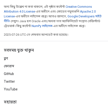
অন্য কিছু উল্লেখ না করা থাকলে, এই পৃষ্ঠার কন্টেন্ট
Creative Commons
Attribution 4.0 License
-এর অধীনে এবং কোডের নমুনাগুলি
Apache 2.0
License
-এর অধীনে লাইসেন্স প্রাপ্ত। আরও জানতে,
Google Developers সাইট
নীতি
দেখুন। Java হল Oracle এবং/অথবা তার অ্যাফিলিয়েট সংস্থার রেজিস্টার্ড
ট্রেডমার্ক। কিছু কন্টেন্ট
NumPy লাইসেন্স
-এর অধীনে লাইসেন্স প্রাপ্ত।
2025-07-26 UTC-তে শেষবার আপডেট করা হয়েছে।
rs
সবসময় যুক্ত থাকুন
mParameters
rs
ব্লগ
Parameters
ফোরাম
GitHub
rParameters
Parameters
Twitter
ters
YouTube
arameters
meters
সহায়তা
rs