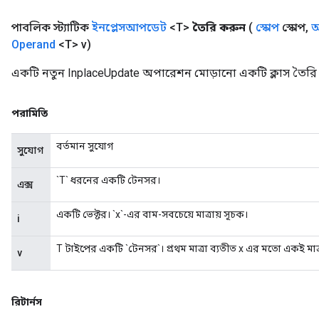
পাবলিক স্ট্যাটিক
ইনপ্লেসআপডেট
<T>
তৈরি করুন
(
স্কোপ
স্কোপ
,
অ
Operand
<T> v)
একটি নতুন InplaceUpdate অপারেশন মোড়ানো একটি ক্লাস তৈরি 
পরামিতি
বর্তমান সুযোগ
সুযোগ
`T` ধরনের একটি টেনসর।
এক্স
একটি ভেক্টর। `x`-এর বাম-সবচেয়ে মাত্রায় সূচক।
i
T টাইপের একটি `টেনসর`। প্রথম মাত্রা ব্যতীত x এর মতো একই মা
v
রিটার্নস