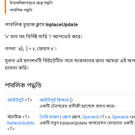
উত্তরাধিকারসূত্রে প্রাপ্ত পদ্ধতি
পাবলিক পদ্ধতি
পাবলিক চূড়ান্ত ক্লাস
InplaceUpdate
'v' মান সহ নির্দিষ্ট সারি 'i' আপডেট করে।
গণনা `x[i, :] = v; ফেরত x`।
মূলত এই ফাংশনটি মিউটেটিভ তবে সংকলনের জন্য আমরা এই অপা
চালনা করি।
পাবলিক পদ্ধতি
আউটপুট
<T>
আউটপুট হিসাবে
()
একটি টেনসরের প্রতীকী হ্যান্ডেল প্রদান করে।
স্ট্যাটিক <T>
তৈরি করুন
(
স্কোপ
স্কোপ,
Operand
<T> x,
Operand
<In
InplaceUpdate
একটি নতুন InplaceUpdate অপারেশন মোড়ানো একটি ক্
<T>