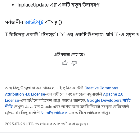
InplaceUpdate এর একটি নতুন উদাহরণ
সর্বজনীন
আউটপুট
<T>
y
()
T টাইপের একটি `টেনসর`। `x` এর একটি উপনাম। যদি `i`-এ সদৃশ থা
এটি কাজে লেগেছে?
অন্য কিছু উল্লেখ না করা থাকলে, এই পৃষ্ঠার কন্টেন্ট
Creative Commons
Attribution 4.0 License
-এর অধীনে এবং কোডের নমুনাগুলি
Apache 2.0
License
-এর অধীনে লাইসেন্স প্রাপ্ত। আরও জানতে,
Google Developers সাইট
নীতি
দেখুন। Java হল Oracle এবং/অথবা তার অ্যাফিলিয়েট সংস্থার রেজিস্টার্ড
ট্রেডমার্ক। কিছু কন্টেন্ট
NumPy লাইসেন্স
-এর অধীনে লাইসেন্স প্রাপ্ত।
2025-07-26 UTC-তে শেষবার আপডেট করা হয়েছে।