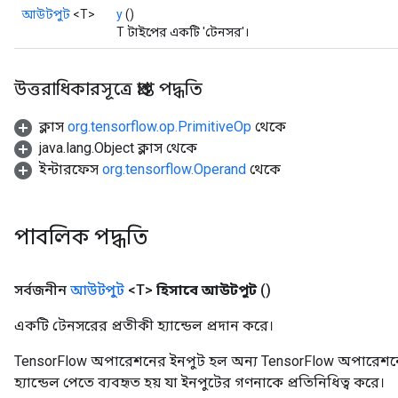
rs
আউটপুট
<T>
y
()
mParameters
T টাইপের একটি 'টেনসর'।
rs
Parameters
উত্তরাধিকারসূত্রে প্রাপ্ত পদ্ধতি
rParameters
ক্লাস
org.tensorflow.op.PrimitiveOp
থেকে
Parameters
java.lang.Object ক্লাস থেকে
ters
ইন্টারফেস
org.tensorflow.Operand
থেকে
arameters
meters
rs
পাবলিক পদ্ধতি
tDescentParameters
সর্বজনীন
আউটপুট
<T>
হিসাবে আউটপুট
()
একটি টেনসরের প্রতীকী হ্যান্ডেল প্রদান করে।
TensorFlow অপারেশনের ইনপুট হল অন্য TensorFlow অপারেশনে
হ্যান্ডেল পেতে ব্যবহৃত হয় যা ইনপুটের গণনাকে প্রতিনিধিত্ব করে।