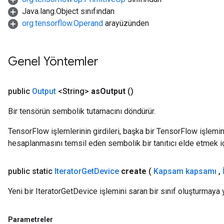
Java.lang.Object sınıfından
arameters
org.tensorflow.Operand
arayüzünden
meters
rs
tDescentParameters
Genel Yöntemler
public
Output
<String>
as
Output
()
Bir tensörün sembolik tutamacını döndürür.
TensorFlow işlemlerinin girdileri, başka bir TensorFlow işleminin
hesaplanmasını temsil eden sembolik bir tanıtıcı elde etmek için
public static
Iterator
Get
Device
create
(
Kapsam kapsamı
,
Yeni bir IteratorGetDevice işlemini saran bir sınıf oluşturmaya 
Parametreler