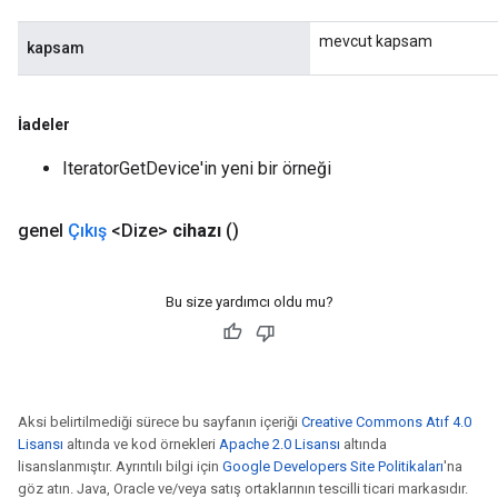
mevcut kapsam
kapsam
İadeler
IteratorGetDevice'in yeni bir örneği
genel
Çıkış
<Dize>
cihazı
()
Bu size yardımcı oldu mu?
Aksi belirtilmediği sürece bu sayfanın içeriği
Creative Commons Atıf 4.0
Lisansı
altında ve kod örnekleri
Apache 2.0 Lisansı
altında
lisanslanmıştır. Ayrıntılı bilgi için
Google Developers Site Politikaları
'na
göz atın. Java, Oracle ve/veya satış ortaklarının tescilli ticari markasıdır.