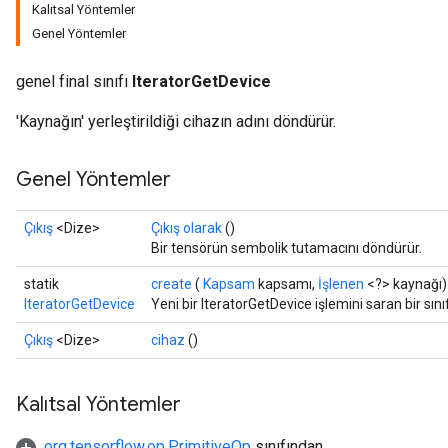
Kalıtsal Yöntemler
Genel Yöntemler
genel final sınıfı
IteratorGetDevice
'Kaynağın' yerleştirildiği cihazın adını döndürür.
Genel Yöntemler
Çıkış
<Dize>
Çıkış olarak
()
Bir tensörün sembolik tutamacını döndürür.
rs
statik
create
(
Kapsam
kapsamı,
İşlenen
<?> kaynağı)
mParameters
IteratorGetDevice
Yeni bir IteratorGetDevice işlemini saran bir sı
rs
Çıkış
<Dize>
cihaz
()
Parameters
rParameters
Kalıtsal Yöntemler
Parameters
org.tensorflow.op.PrimitiveOp
sınıfından
ters