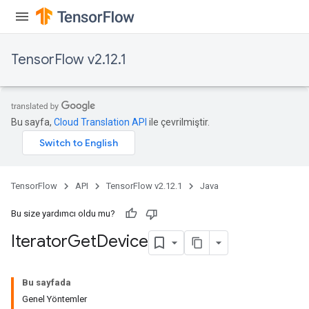
TensorFlow v2.12.1
Bu sayfa,
Cloud Translation API
ile çevrilmiştir.
TensorFlow
API
TensorFlow v2.12.1
Java
Bu size yardımcı oldu mu?
Iterator
Get
Device
Bu sayfada
Genel Yöntemler