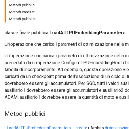
Metodi pubblici
Metodi ereditati
rs
Metodi pubblici
mParameters
rs
classe finale pubblica
LoadAllTPUEmbeddingParameters
Parameters
Un'operazione che carica i parametri di ottimizzazione nella m
rParameters
Un'operazione che carica i parametri di ottimizzazione nella
Parameters
preceduto da un'operazione ConfigureTPUEmbeddingHost che i
ters
tabella di incorporamento. Ad esempio, questa operazione viene
arameters
caricati da un checkpoint prima dell'esecuzione di un ciclo di tr
meters
dovrebbero essere gli accumulatori. Per SGD, tutti i valori aus
rs
ausiliario1 dovrebbero essere gli accumulatori e ausiliario2 do
tDescentParameters
ADAM, ausiliario1 dovrebbe essere la quantità di moto e ausil
Metodi pubblici
LoadAllTPUEmbeddingParameters
create
( Ambito
di applicazio