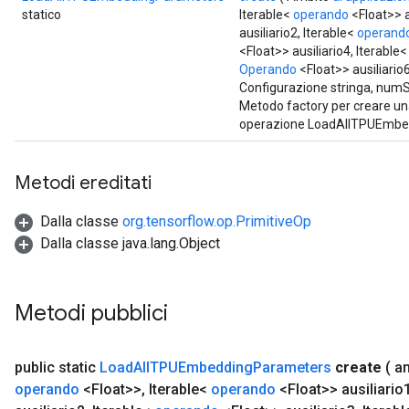
statico
Iterable<
operando
<Float>> a
ausiliario2, Iterable<
operand
<Float>> ausiliario4, Iterable
Operando
<Float>> ausiliario6
Configurazione stringa, numS
Metodo factory per creare un
operazione LoadAllTPUEmbe
Metodi ereditati
Dalla classe
org.tensorflow.op.PrimitiveOp
Dalla classe java.lang.Object
Metodi pubblici
public static
Load
All
TPUEmbedding
Parameters
create
( a
operando
<Float>>
,
Iterable<
operando
<Float>> ausiliario