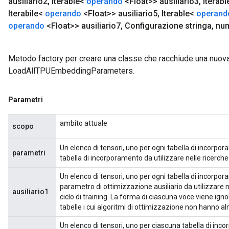
ausiliario2
,
Iterable<
operando
<Float>> ausiliario3
,
Iterab
Iterabile<
operando
<Float>> ausiliario5
,
Iterable<
operand
operando
<Float>> ausiliario7
,
Configurazione stringa
,
nu
Metodo factory per creare una classe che racchiude una nuov
LoadAllTPUEmbeddingParameters.
Parametri
ambito attuale
scopo
Un elenco di tensori, uno per ogni tabella di incorpor
parametri
tabella di incorporamento da utilizzare nelle ricerch
Un elenco di tensori, uno per ogni tabella di incorpora
parametro di ottimizzazione ausiliario da utilizzare
ausiliario1
ciclo di training. La forma di ciascuna voce viene ign
tabelle i cui algoritmi di ottimizzazione non hanno a
Un elenco di tensori, uno per ciascuna tabella di incor