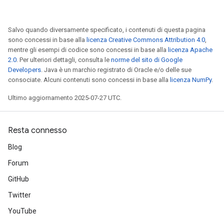
Salvo quando diversamente specificato, i contenuti di questa pagina
sono concessi in base alla
licenza Creative Commons Attribution 4.0
,
mentre gli esempi di codice sono concessi in base alla
licenza Apache
ize
2.0
. Per ulteriori dettagli, consulta le
norme del sito di Google
Developers
. Java è un marchio registrato di Oracle e/o delle sue
consociate. Alcuni contenuti sono concessi in base alla
licenza NumPy
.
Ultimo aggiornamento 2025-07-27 UTC.
Requantize
Resta connesso
ize
AndReluAndRequantize
Blog
u
Forum
uAndRequantize
GitHub
Twitter
AndRelu
YouTube
AndReluAndRequantize