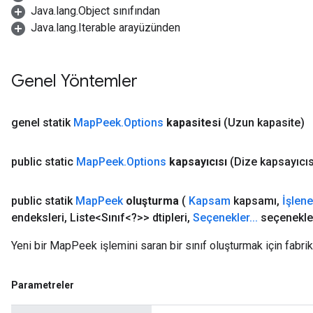
Java.lang.Object sınıfından
Java.lang.Iterable arayüzünden
Genel Yöntemler
genel statik
Map
Peek
.
Options
kapasitesi
(Uzun kapasite)
public static
Map
Peek
.
Options
kapsayıcısı
(Dize kapsayıcıs
public statik
Map
Peek
oluşturma
(
Kapsam
kapsamı
,
İşlen
endeksleri
,
Liste<Sınıf<?>> dtipleri
,
Seçenekler
.
.
.
seçenekle
Yeni bir MapPeek işlemini saran bir sınıf oluşturmak için fabri
Parametreler