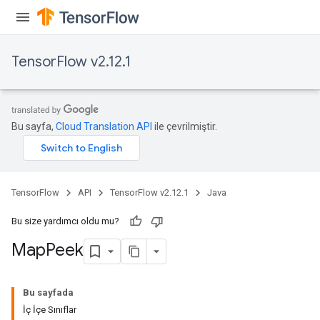
ters
arameters
meters
TensorFlow v2.12.1
rs
tDescentParameters
Bu sayfa,
Cloud Translation API
ile çevrilmiştir.
TensorFlow
API
TensorFlow v2.12.1
Java
Bu size yardımcı oldu mu?
Map
Peek
Bu sayfada
İç İçe Sınıflar