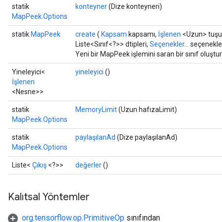
statik
konteyner
(Dize konteyneri)
MapPeek.Options
statik
MapPeek
create
(
Kapsam
kapsamı,
İşlenen
<Uzun> tuşu
Liste<Sınıf<?>> dtipleri,
Seçenekler...
seçenekler
Yeni bir MapPeek işlemini saran bir sınıf oluştu
Yineleyici<
yineleyici
()
İşlenen
<Nesne>>
statik
MemoryLimit
(Uzun hafızaLimit)
MapPeek.Options
statik
paylaşılanAd
(Dize paylaşılanAd)
MapPeek.Options
Liste<
Çıkış
<?>>
değerler
()
Kalıtsal Yöntemler
org.tensorflow.op.PrimitiveOp
sınıfından