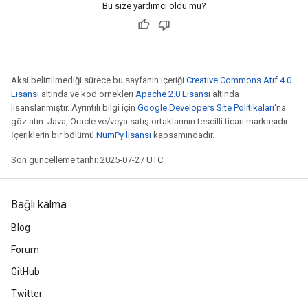
Bu size yardımcı oldu mu?
Requantize
ize
Aksi belirtilmediği sürece bu sayfanın içeriği
Creative Commons Atıf 4.0
AndReluAndRequantize
Lisansı
altında ve kod örnekleri
Apache 2.0 Lisansı
altında
u
lisanslanmıştır. Ayrıntılı bilgi için
Google Developers Site Politikaları
'na
uAndRequantize
göz atın. Java, Oracle ve/veya satış ortaklarının tescilli ticari markasıdır.
İçeriklerin bir bölümü
NumPy lisansı
kapsamındadır.
Son güncelleme tarihi: 2025-07-27 UTC.
AndRelu
AndReluAndRequantize
Bağlı kalma
ize
Blog
Forum
Requantize
ize
GitHub
Twitter