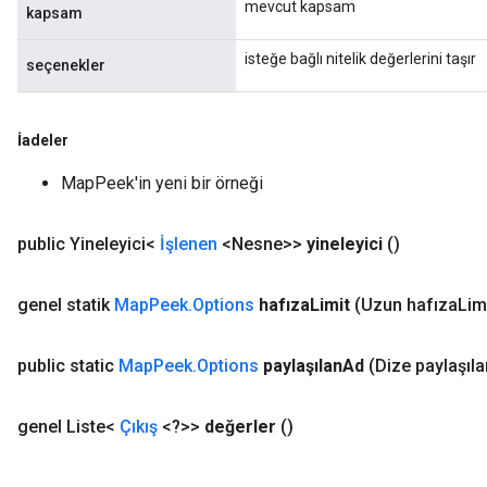
mevcut kapsam
kapsam
isteğe bağlı nitelik değerlerini taşır
seçenekler
İadeler
MapPeek'in yeni bir örneği
public Yineleyici<
İşlenen
<Nesne>>
yineleyici
()
genel statik
Map
Peek
.
Options
hafıza
Limit
(Uzun hafıza
Lim
public static
Map
Peek
.
Options
paylaşılan
Ad
(Dize paylaşıla
genel Liste<
Çıkış
<?>>
değerler
()
ize