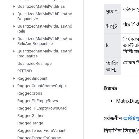
Quantized
Mat
Mul
With
Bias
বর্তমান 
সুযোগ
Quantized
Mat
Mul
With
Bias
And
Dequantize
র্যাঙ্ক `
ইনপুট
Quantized
Mat
Mul
With
Bias
And
Relu
Quantized
Mat
Mul
With
Bias
And
তির্যক অ
Relu
And
Requantize
k
একটি একক
Quantized
Mat
Mul
With
Bias
And
নির্দিষ্ট
Requantize
যে মান দ
প্যাডিং
Quantized
Reshape
ভ্যালু
RFFTND
Ragged
Bincount
Ragged
Count
Sparse
Output
রিটার্নস
Ragged
Cross
MatrixDia
Ragged
Fill
Empty
Rows
Ragged
Fill
Empty
Rows
Grad
Ragged
Gather
সর্বজনীন
আউটপু
Ragged
Range
নিষ্কাশিত তির্যক(
Ragged
Tensor
From
Variant
Ragged
Tensor
To
Sparse