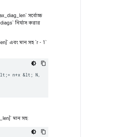
`max_diag_len` সর্বোচ্চ
_diags` নির্যাস করার
n]` এবং মান সহ `r - 1`
lt
;
=
n
+
x
&
lt
;
N
,
_len]` মান সহ: