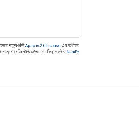
ডের নমুনাগুলি
Apache 2.0 License
-এর অধীনে
থার রেজিস্টার্ড ট্রেডমার্ক। কিছু কন্টেন্ট
NumPy