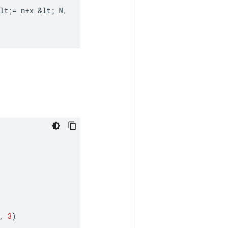
lt
;
=
n
+
x
&
lt
;
N
,
,
3
)