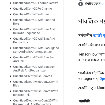
Quantized
Conv2DAnd
Requantize
ইন্টারফেস
or
Quantized
Conv2DPer
Channel
Quantized
Conv2DWith
Bias
পাবলিক পদ
Quantized
Conv2DWith
Bias
And
Relu
Quantized
Conv2DWith
Bias
And
Relu
And
Requantize
সর্বজনীন
আউটপু
Quantized
Conv2DWith
Bias
And
Requantize
একটি টেনসরের প্র
Quantized
Conv2DWith
Bias
Signed
Sum
And
Relu
And
Requantize
TensorFlow অপা
Quantized
Conv2DWith
Bias
Sum
হ্যান্ডেল পেতে ব্
And
Relu
Quantized
Conv2DWith
Bias
Sum
And
Relu
And
Requantize
পাবলিক স্ট্যাটিক
Quantized
Depthwise
Conv2D
<Integer> k
,
Op
Quantized
Depthwise
Conv2DWith
Bias
একটি নতুন Matr
Quantized
Depthwise
Conv2DWith
Bias
And
Relu
Quantized
Depthwise
Conv2DWith
পরামিতি
Bias
And
Relu
And
Requantize