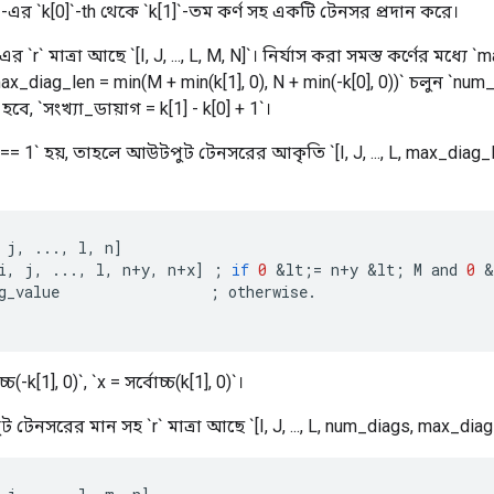
`-এর `k[0]`-th থেকে `k[1]`-তম কর্ণ সহ একটি টেনসর প্রদান করে।
 `r` মাত্রা আছে `[I, J, ..., L, M, N]`। নির্যাস করা সমস্ত কর্ণের মধ্যে 
`max_diag_len = min(M + min(k[1], 0), N + min(-k[0], 0))` চলুন `num
 হবে, `সংখ্যা_ডায়াগ = k[1] - k[0] + 1`।
= 1` হয়, তাহলে আউটপুট টেনসরের আকৃতি `[I, J, ..., L, max_diag_le
j
,
...,
l
,
n
]
i
,
j
,
...,
l
,
n
+
y
,
n
+
x
]
;
if
0
&
lt
;
=
n
+
y
&
lt
;
M
and
0
&
g_value
;
otherwise
.
চ(-k[1], 0)`, `x = সর্বোচ্চ(k[1], 0)`।
 টেনসরের মান সহ `r` মাত্রা আছে `[I, J, ..., L, num_diags, max_diag