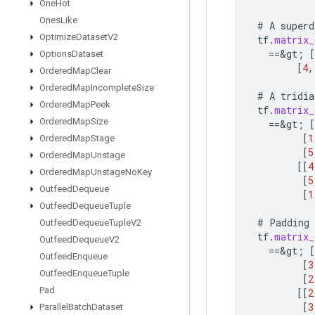
One
Hot
Ones
Like
#
A
superd
Optimize
Dataset
V2
tf
.
matrix_
==
&
gt
;
[
Options
Dataset
[
4
,
Ordered
Map
Clear
Ordered
Map
Incomplete
Size
#
A
tridia
Ordered
Map
Peek
tf
.
matrix_
Ordered
Map
Size
==
&
gt
;
[
[
1
Ordered
Map
Stage
[
5
Ordered
Map
Unstage
[[
4
Ordered
Map
Unstage
No
Key
[
5
Outfeed
Dequeue
[
1
Outfeed
Dequeue
Tuple
#
Padding
Outfeed
Dequeue
Tuple
V2
tf
.
matrix_
Outfeed
Dequeue
V2
==
&
gt
;
[
Outfeed
Enqueue
[
3
Outfeed
Enqueue
Tuple
[
2
Pad
[[
2
[
3
Parallel
Batch
Dataset