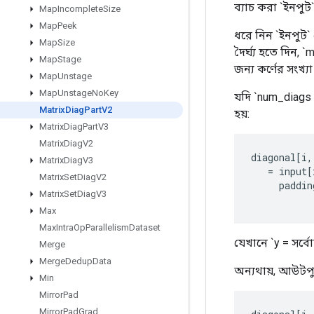
ব্যাচ করা `ইনপুট
Map
Incomplete
Size
Map
Peek
ধরে নিন `ইনপুট` এর
Map
Size
দৈর্ঘ্য হতে দিন, 
Map
Stage
জন্য কর্ণের সংখ্যা
Map
Unstage
Map
Unstage
No
Key
যদি `num_diags =
Matrix
Diag
Part
V2
হয়:
Matrix
Diag
Part
V3
Matrix
Diag
V2
diagonal
[
i
,
Matrix
Diag
V3
=
input
[
Matrix
Set
Diag
V2
paddin
Matrix
Set
Diag
V3
Max
Max
Intra
Op
Parallelism
Dataset
যেখানে `y = সর্বোচ্
Merge
Merge
Dedup
Data
অন্যথায়, আউটপুট
Min
Mirror
Pad
Mirror
Pad
Grad