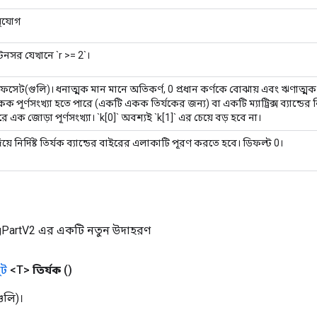
সুযোগ
r` টেনসর যেখানে `r >= 2`।
ফসেট(গুলি)। ধনাত্মক মান মানে অতিকর্ণ, 0 প্রধান কর্ণকে বোঝায় এবং ঋণাত্মক 
 পূর্ণসংখ্যা হতে পারে (একটি একক তির্যকের জন্য) বা একটি ম্যাট্রিক্স ব্যান্ডের নি
 করে এক জোড়া পূর্ণসংখ্যা। `k[0]` অবশ্যই `k[1]` এর চেয়ে বড় হবে না।
িয়ে নির্দিষ্ট তির্যক ব্যান্ডের বাইরের এলাকাটি পূরণ করতে হবে। ডিফল্ট 0।
gPartV2 এর একটি নতুন উদাহরণ
ট
<T>
তির্যক
()
গুলি)।