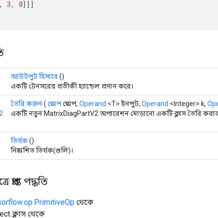
,
3
,
8
]]]
ি
আউটপুট হিসাবে
()
একটি টেনসরের প্রতীকী হ্যান্ডেল প্রদান করে।
তৈরি করুন
(
স্কোপ
স্কোপ,
Operand
<T> ইনপুট,
Operand
<Integer> k,
Op
2
একটি নতুন MatrixDiagPartV2 অপারেশন মোড়ানো একটি ক্লাস তৈরি করার 
তির্যক
()
নিষ্কাশিত তির্যক(গুলি)।
 প্রাপ্ত পদ্ধতি
sorflow.op.PrimitiveOp
থেকে
ect ক্লাস থেকে