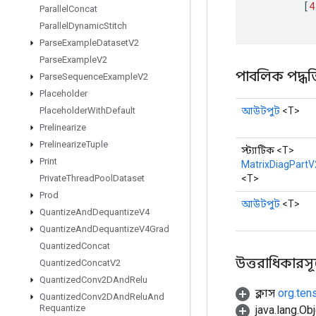
[
4
Parallel
Concat
Parallel
Dynamic
Stitch
Parse
Example
Dataset
V2
Parse
Example
V2
পাবলিক পদ্ধত
Parse
Sequence
Example
V2
Placeholder
আউটপুট
<T>
Placeholder
With
Default
Prelinearize
Prelinearize
Tuple
স্ট্যাটিক <T>
Print
MatrixDiagPartV
<T>
Private
Thread
Pool
Dataset
Prod
আউটপুট
<T>
Quantize
And
Dequantize
V4
Quantize
And
Dequantize
V4Grad
Quantized
Concat
উত্তরাধিকারসূত্রে
Quantized
Concat
V2
Quantized
Conv2DAnd
Relu
ক্লাস
org.ten
Quantized
Conv2DAnd
Relu
And
Requantize
java.lang.Obj