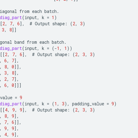
iagonal
from
each
batch
.
diag_part
(
input
,
k
=
1
)
[
2
,
7
,
6
]
,
#
Output
shape
:
(
2
,
3
)
3
,
8
]]
gonal
band
from
each
batch
.
diag_part
(
input
,
k
=
(
-
1
,
1
))
[[
2
,
7
,
6
]
,
#
Output
shape
:
(
2
,
3
,
3
)
,
6
,
7
]
,
,
8
,
0
]]
,
,
3
,
8
]
,
,
2
,
7
]
,
,
6
,
0
]]]
value
=
9
diag_part
(
input
,
k
=
(
1
,
3
),
padding_value
=
9
)
[[
4
,
9
,
9
]
,
#
Output
shape
:
(
2
,
3
,
3
)
,
8
,
9
]
,
,
7
,
6
]]
,
,
9
,
9
]
,
,
4
,
9
]
,