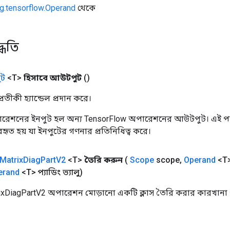
g.tensorflow.Operand
থেকে
্ধতি
ট
<T>
হিসাবে আউটপুট
()
তীকী হ্যান্ডেল প্রদান করে।
রেশনের ইনপুট হল অন্য TensorFlow অপারেশনের আউটপুট। এই পদ্
যবহৃত হয় যা ইনপুটের গণনার প্রতিনিধিত্ব করে।
Matrix
Diag
Part
V2
<T>
তৈরি করুন
(
Scope
scope
,
Operand
<T>
erand
<T> প্যাডিং ভ্যালু)
ixDiagPartV2 অপারেশন মোড়ানো একটি ক্লাস তৈরি করার কারখানা প