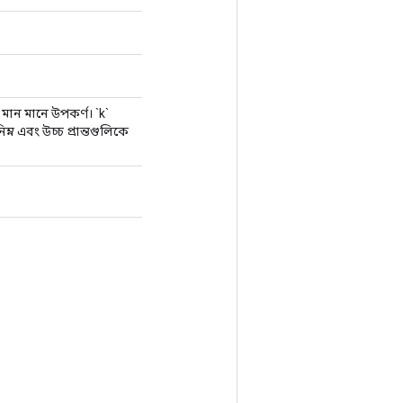
মান মানে উপকর্ণ। `k`
ম্ন এবং উচ্চ প্রান্তগুলিকে