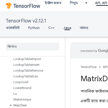
ইনস্টল করুন
শিখুন
API, API
LoadTPUEmbeddingFrequencyEstimatorParameters
LoadTPUEmbeddingMDLAdagradLightParameters
LoadTPUEmbeddingMomentumParameters
TensorFlow v2.12.1
LoadTPUEmbeddingProximalAdagradParameters
LoadTPUEmbeddingProximalYogiParameters
ওভারভিউ
Python
C++
Java
আরও
LoadTPUEmbeddingRMSPropParameters
Load
TPUEmbedding
Stochastic
Gradient
Descent
Parameters
Lookup
Table
Export
Lookup
Table
Find
Lookup
Table
Import
Lookup
Table
Insert
TensorFlow
API
Lookup
Table
Remove
Matrix
D
Lookup
Table
Size
Loop
Cond
Lower
Bound
পাবলিক ফাইনাল 
Lu
Make
Unique
একটি ব্যাচ করা 
Map
Clear