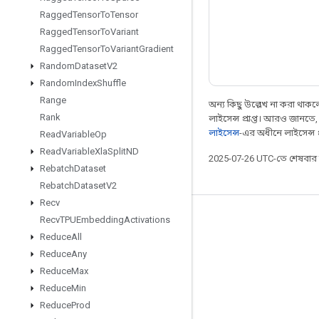
Ragged
Tensor
To
Tensor
Ragged
Tensor
To
Variant
Ragged
Tensor
To
Variant
Gradient
Random
Dataset
V2
Random
Index
Shuffle
Range
অন্য কিছু উল্লেখ না করা থাকলে,
Rank
লাইসেন্স প্রাপ্ত। আরও জানতে
লাইসেন্স
-এর অধীনে লাইসেন্স প্র
Read
Variable
Op
Read
Variable
Xla
Split
ND
2025-07-26 UTC-তে শেষবা
Rebatch
Dataset
Rebatch
Dataset
V2
Recv
Recv
TPUEmbedding
Activations
সবসময় যুক্ত থাকুন
Reduce
All
ব্লগ
Reduce
Any
ফোরাম
Reduce
Max
Reduce
Min
GitHub
Reduce
Prod
Twitter