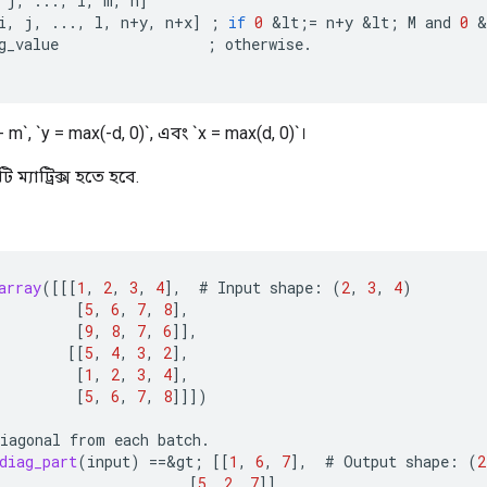
j
,
...,
l
,
m
,
n
]
i
,
j
,
...,
l
,
n
+
y
,
n
+
x
]
;
if
0
&
lt
;
=
n
+
y
&
lt
;
M
and
0
&
g_value
;
otherwise
.
- m`, `y = max(-d, 0)`, এবং `x = max(d, 0)`।
ম্যাট্রিক্স হতে হবে.
array
(
[[[
1
,
2
,
3
,
4
]
,
#
Input
shape
:
(
2
,
3
,
4
)
[
5
,
6
,
7
,
8
]
,
[
9
,
8
,
7
,
6
]]
,
[[
5
,
4
,
3
,
2
]
,
[
1
,
2
,
3
,
4
]
,
[
5
,
6
,
7
,
8
]]]
)
iagonal
from
each
batch
.
diag_part
(
input
)
==
&
gt
;
[[
1
,
6
,
7
]
,
#
Output
shape
:
(
2
[
5
,
2
,
7
]]