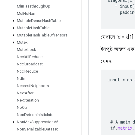
diagonal
[
i
,
=
input
[
Mlir
Passthrough
Op
paddin
Mul
No
Nan
Mutable
Dense
Hash
Table
Mutable
Hash
Table
Mutable
Hash
Table
Of
Tensors
যেখানে `d = k[1] 
Mutex
ইনপুট অন্তত একটি 
Mutex
Lock
Nccl
All
Reduce
যেমন:
Nccl
Broadcast
Nccl
Reduce
Ndtri
input
=
np
.
Nearest
Neighbors
Next
After
Next
Iteration
No
Op
Non
Deterministic
Ints
#
A
main
d
Non
Max
Suppression
V5
tf
.
matrix_
Non
Serializable
Dataset