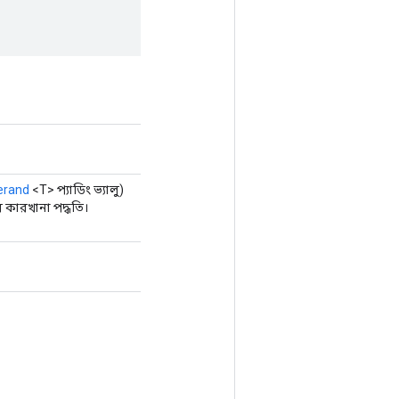
erand
<T> প্যাডিং ভ্যালু)
কারখানা পদ্ধতি।