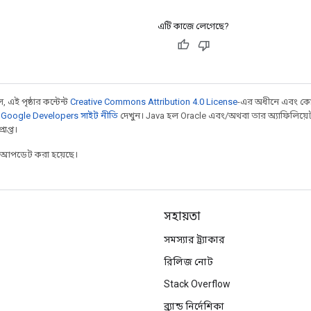
এটি কাজে লেগেছে?
 এই পৃষ্ঠার কন্টেন্ট
Creative Commons Attribution 4.0 License
-এর অধীনে এবং কো
,
Google Developers সাইট নীতি
দেখুন। Java হল Oracle এবং/অথবা তার অ্যাফিলিয়েট সংস্
াপ্ত।
র আপডেট করা হয়েছে।
সহায়তা
সমস্যার ট্র্যাকার
রিলিজ নোট
Stack Overflow
ব্র্যান্ড নির্দেশিকা