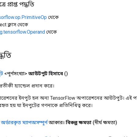
ে প্রাপ্ত পদ্ধতি
sorflow.op.PrimitiveOp
থেকে
ect ক্লাস থেকে
g.tensorflow.Operand
থেকে
্ধতি
ট
<পূর্ণসংখ্যা>
আউটপুট হিসাবে
()
তীকী হ্যান্ডেল প্রদান করে।
রেশনের ইনপুট হল অন্য TensorFlow অপারেশনের আউটপুট। এই পদ্
্যবহৃত হয় যা ইনপুটের গণনাকে প্রতিনিধিত্ব করে।
ক
অর্ডারকৃত ম্যাপঅসম্পূর্ণ
আকার।
বিকল্প ক্ষমতা
(দীর্ঘ ক্ষমতা)