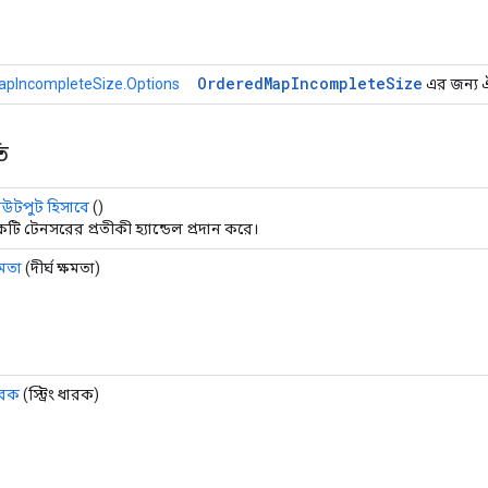
Ordered
Map
Incomplete
Size
pIncompleteSize.Options
এর জন্য ঐচ
ি
টপুট হিসাবে
()
টি টেনসরের প্রতীকী হ্যান্ডেল প্রদান করে।
ষমতা
(দীর্ঘ ক্ষমতা)
ারক
(স্ট্রিং ধারক)