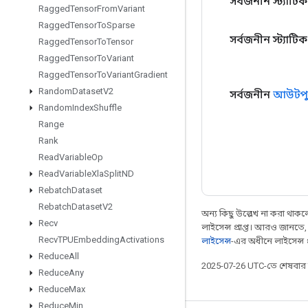
সর্বজনীন স্ট্যাটি
Ragged
Tensor
From
Variant
Ragged
Tensor
To
Sparse
সর্বজনীন স্ট্যাটি
Ragged
Tensor
To
Tensor
Ragged
Tensor
To
Variant
Ragged
Tensor
To
Variant
Gradient
Random
Dataset
V2
সর্বজনীন
আউটপু
Random
Index
Shuffle
Range
Rank
Read
Variable
Op
Read
Variable
Xla
Split
ND
Rebatch
Dataset
Rebatch
Dataset
V2
অন্য কিছু উল্লেখ না করা থাকলে,
Recv
লাইসেন্স প্রাপ্ত। আরও জানতে
Recv
TPUEmbedding
Activations
লাইসেন্স
-এর অধীনে লাইসেন্স প্র
Reduce
All
2025-07-26 UTC-তে শেষবা
Reduce
Any
Reduce
Max
Reduce
Min