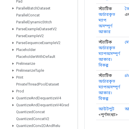
Pad
Parallel
Batch
Dataset
স্ট্যাটিক
তৈ
অর্ডারকৃত
এক
Parallel
Concat
ম্যাপ
Parallel
Dynamic
Stitch
অসম্পূর্ণ
Parse
Example
Dataset
V2
আকার
Parse
Example
V2
স্ট্যাটিক
মে
Parse
Sequence
Example
V2
অর্ডারকৃত
Placeholder
ম্যাপঅসম্পূর্ণ
Placeholder
With
Default
আকার।
Prelinearize
বিকল্প
Prelinearize
Tuple
স্ট্যাটিক
s
Print
অর্ডারকৃত
Private
Thread
Pool
Dataset
ম্যাপঅসম্পূর্ণ
Prod
আকার।
Quantize
And
Dequantize
V4
বিকল্প
Quantize
And
Dequantize
V4Grad
আউটপুট
আ
Quantized
Concat
<পূর্ণসংখ্যা>
Quantized
Concat
V2
Quantized
Conv2DAnd
Relu