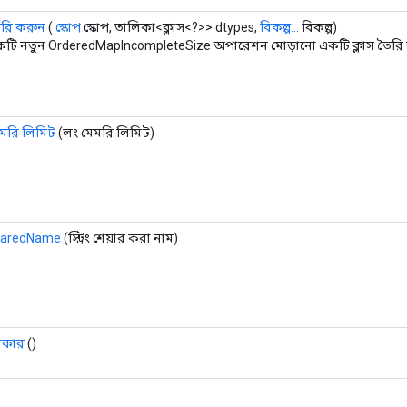
রি করুন
(
স্কোপ
স্কোপ, তালিকা<ক্লাস<?>> dtypes,
বিকল্প...
বিকল্প)
টি নতুন OrderedMapIncompleteSize অপারেশন মোড়ানো একটি ক্লাস তৈরি ক
মরি লিমিট
(লং মেমরি লিমিট)
haredName
(স্ট্রিং শেয়ার করা নাম)
কার
()