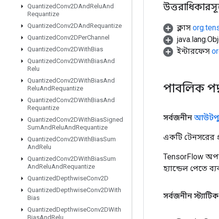
উত্তরাধিকারসূত্র
Quantized
Conv2DAnd
Relu
And
Requantize
Quantized
Conv2DAnd
Requantize
ক্লাস
org.ten
Quantized
Conv2DPer
Channel
java.lang.Obj
Quantized
Conv2DWith
Bias
ইন্টারফেস
or
Quantized
Conv2DWith
Bias
And
Relu
Quantized
Conv2DWith
Bias
And
পাবলিক পদ
Relu
And
Requantize
Quantized
Conv2DWith
Bias
And
Requantize
সর্বজনীন
আউটপু
Quantized
Conv2DWith
Bias
Signed
Sum
And
Relu
And
Requantize
একটি টেনসরের প্র
Quantized
Conv2DWith
Bias
Sum
And
Relu
TensorFlow অপা
Quantized
Conv2DWith
Bias
Sum
And
Relu
And
Requantize
হ্যান্ডেল পেতে ব
Quantized
Depthwise
Conv2D
Quantized
Depthwise
Conv2DWith
সর্বজনীন স্ট্যাটি
Bias
Quantized
Depthwise
Conv2DWith
Bias
And
Relu