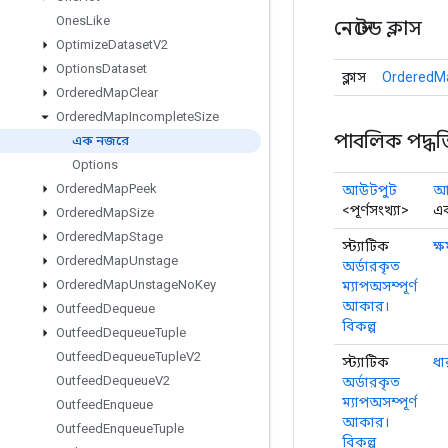
Ones
Like
নেস্টেড ক্লাস
Optimize
Dataset
V2
Options
Dataset
ক্লাস
OrderedMa
Ordered
Map
Clear
Ordered
Map
Incomplete
Size
পাবলিক পদ্ধত
এক নজরে
Options
Ordered
Map
Peek
আউটপুট
আউ
<পূর্ণসংখ্যা>
এক
Ordered
Map
Size
Ordered
Map
Stage
স্ট্যাটিক
ক্
Ordered
Map
Unstage
অর্ডারকৃত
Ordered
Map
Unstage
No
Key
ম্যাপঅসম্পূর্ণ
আকার।
Outfeed
Dequeue
বিকল্প
Outfeed
Dequeue
Tuple
Outfeed
Dequeue
Tuple
V2
স্ট্যাটিক
ধ
Outfeed
Dequeue
V2
অর্ডারকৃত
ম্যাপঅসম্পূর্ণ
Outfeed
Enqueue
আকার।
Outfeed
Enqueue
Tuple
বিকল্প