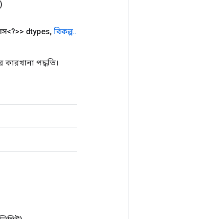
)
লাস<?>> dtypes
,
বিকল্প
.
.
 কারখানা পদ্ধতি।