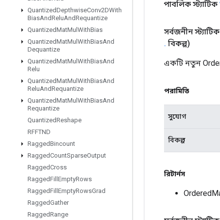
পাবলিক স্ট্যাটিক
Quantized
Depthwise
Conv2DWith
Bias
And
Relu
And
Requantize
Quantized
Mat
Mul
With
Bias
সর্বজনীন স্ট্যাটি
Quantized
Mat
Mul
With
Bias
And
.
বিকল্প)
Dequantize
Quantized
Mat
Mul
With
Bias
And
একটি নতুন Orde
Relu
Quantized
Mat
Mul
With
Bias
And
Relu
And
Requantize
পরামিতি
Quantized
Mat
Mul
With
Bias
And
Requantize
সুযোগ
Quantized
Reshape
RFFTND
বিকল্প
Ragged
Bincount
Ragged
Count
Sparse
Output
Ragged
Cross
রিটার্নস
Ragged
Fill
Empty
Rows
Ragged
Fill
Empty
Rows
Grad
OrderedM
Ragged
Gather
Ragged
Range