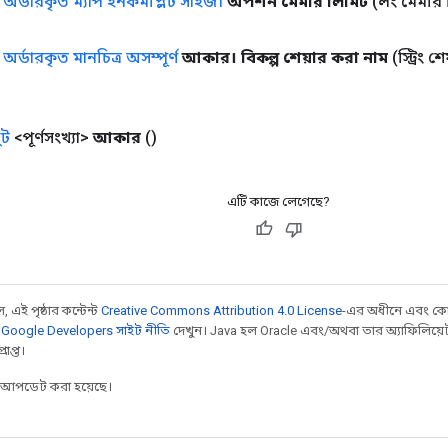
ক
অর্ডারকৃত ম্যাপ ইনকমপ্লিট সাইজ।
অপশন মেমরি লিমিট
(লং মেমরি
ক
অর্ডারকৃত মানচিত্র অসম্পূর্ণ
আকার। বিকল্প শেয়ার করা নাম
(স্ট্রিং 
ট
<পূর্ণসংখ্যা>
আকার
()
এটি কাজে লেগেছে?
 এই পৃষ্ঠার কন্টেন্ট
Creative Commons Attribution 4.0 License
-এর অধীনে এবং কো
,
Google Developers সাইট নীতি
দেখুন। Java হল Oracle এবং/অথবা তার অ্যাফিলিয়েট সংস্
াপ্ত।
র আপডেট করা হয়েছে।