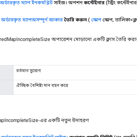
অর্ডারকৃত ম্যাপ ইনকমপ্লিট
সাইজ। অপশন
কন্টেইনার
(স্ট্রিং কন্টেইনার
ক
অর্ডারকৃত ম্যাপঅসম্পূর্ণ আকার
তৈরি করুন
(
স্কোপ
স্কোপ
,
তালিকা<ক্
redMapIncompleteSize অপারেশন মোড়ানো একটি ক্লাস তৈরি করার
বর্তমান সুযোগ
ঐচ্ছিক বৈশিষ্ট্য মান বহন করে
apIncompleteSize-এর একটি নতুন উদাহরণ