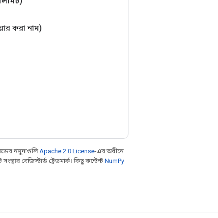
 লিমিট)
শেয়ার করা নাম)
ডের নমুনাগুলি
Apache 2.0 License
-এর অধীনে
থার রেজিস্টার্ড ট্রেডমার্ক। কিছু কন্টেন্ট
NumPy