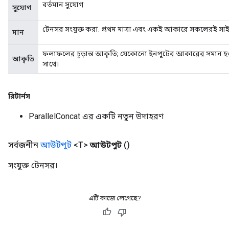
বর্তমান সুযোগ
সুযোগ
টেনসর সংযুক্ত করা. প্রথম মাত্রা এবং একই আকারে সকলেরই সা
মান
ফলাফলের চূড়ান্ত আকৃতি; যেকোনো ইনপুটের আকারের সমান হওয়া 
আকৃতি
সাথে।
রিটার্নস
ParallelConcat এর একটি নতুন উদাহরণ
সর্বজনীন
আউটপুট
<T>
আউটপুট
()
সংযুক্ত টেনসর।
এটি কাজে লেগেছে?