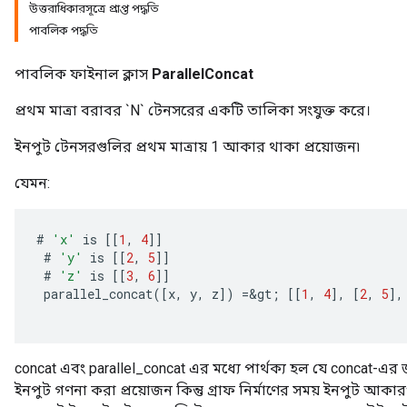
উত্তরাধিকারসূত্রে প্রাপ্ত পদ্ধতি
পাবলিক পদ্ধতি
পাবলিক ফাইনাল ক্লাস
ParallelConcat
প্রথম মাত্রা বরাবর `N` টেনসরের একটি তালিকা সংযুক্ত করে।
ইনপুট টেনসরগুলির প্রথম মাত্রায় 1 আকার থাকা প্রয়োজন৷
যেমন:
#
'x'
is
[[
1
,
4
]]
#
'y'
is
[[
2
,
5
]]
#
'z'
is
[[
3
,
6
]]
parallel_concat
(
[
x
,
y
,
z
]
)
=
&
gt
;
[[
1
,
4
]
,
[
2
,
5
]
,
concat এবং parallel_concat এর মধ্যে পার্থক্য হল যে concat-এর
ize
ইনপুট গণনা করা প্রয়োজন কিন্তু গ্রাফ নির্মাণের সময় ইনপুট আকা