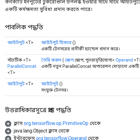
কনক্যাট ইনপুটের টুকরোগুলি উপলব্ধ হওয়ার সাথে সাথে আউটপুটে
একটি কর্মক্ষমতা সুবিধা প্রদান করতে পারে।
Requantize
পাবলিক পদ্ধতি
ize
AndReluAndRequantize
আউটপুট
<T>
আউটপুট হিসাবে
()
u
একটি টেনসরের প্রতীকী হ্যান্ডেল প্রদান করে।
uAndRequantize
স্ট্যাটিক <T>
তৈরি করুন
(
স্কোপ
স্কোপ, পুনরাবৃত্তিযোগ্য<
Operand
<T>
ParallelConcat
একটি নতুন ParallelConcat অপারেশন মোড়ানো একটি ক
<T>
AndRelu
আউটপুট
<T>
আউটপুট
()
AndReluAndRequantize
সংযুক্ত টেনসর।
ize
উত্তরাধিকারসূত্রে প্রাপ্ত পদ্ধতি
Requantize
ize
ক্লাস
org.tensorflow.op.PrimitiveOp
থেকে
java.lang.Object ক্লাস থেকে
ইন্টারফেস
org.tensorflow.Operand
থেকে