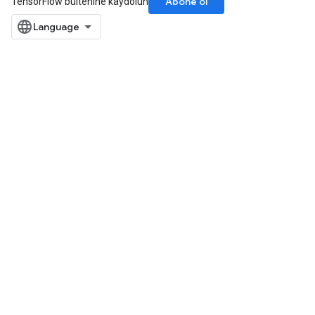
Abone ol
TensorFlow bültenine kaydolun
m
rs
eters
ntumParameters
ters
ropParameters
s
atorParameters
ghtParameters
meters
adParameters