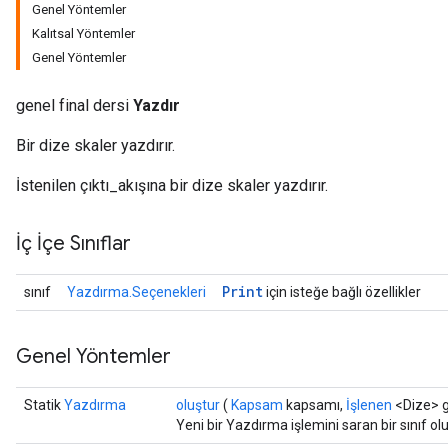
Genel Yöntemler
Kalıtsal Yöntemler
Genel Yöntemler
genel final dersi
Yazdır
Bir dize skaler yazdırır.
İstenilen çıktı_akışına bir dize skaler yazdırır.
ize
İç İçe Sınıflar
Print
sınıf
Yazdırma.Seçenekleri
için isteğe bağlı özellikler
Requantize
Genel Yöntemler
ize
AndReluAndRequantize
Statik
Yazdırma
oluştur
(
Kapsam
kapsamı,
İşlenen
<Dize> gi
u
Yeni bir Yazdırma işlemini saran bir sınıf o
uAndRequantize