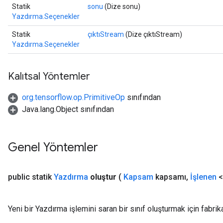
Statik
sonu
(Dize sonu)
Yazdırma.Seçenekler
AndRelu
Statik
çıktıStream
(Dize çıktıStream)
AndReluAndRequantize
Yazdırma.Seçenekler
ize
Kalıtsal Yöntemler
Requantize
org.tensorflow.op.PrimitiveOp
sınıfından
ize
Java.lang.Object sınıfından
Genel Yöntemler
public statik
Yazdırma
oluştur
(
Kapsam
kapsamı
,
İşlenen
<
Yeni bir Yazdırma işlemini saran bir sınıf oluşturmak için fabri