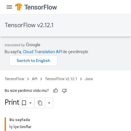
TensorFlow v2.12.1
Bu sayfa,
Cloud Translation API
ile çevrilmiştir.
TensorFlow
API
TensorFlow v2.12.1
Java
Bu size yardımcı oldu mu?
Print
Bu sayfada
İç İçe Sınıflar