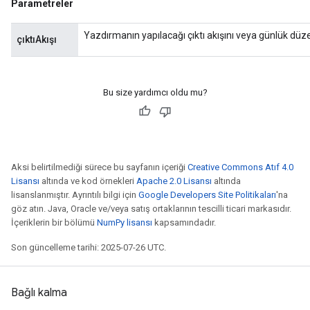
Parametreler
Yazdırmanın yapılacağı çıktı akışını veya günlük düzey
çıktıAkışı
Bu size yardımcı oldu mu?
Aksi belirtilmediği sürece bu sayfanın içeriği
Creative Commons Atıf 4.0
Lisansı
altında ve kod örnekleri
Apache 2.0 Lisansı
altında
lisanslanmıştır. Ayrıntılı bilgi için
Google Developers Site Politikaları
'na
göz atın. Java, Oracle ve/veya satış ortaklarının tescilli ticari markasıdır.
İçeriklerin bir bölümü
NumPy lisansı
kapsamındadır.
Son güncelleme tarihi: 2025-07-26 UTC.
Bağlı kalma