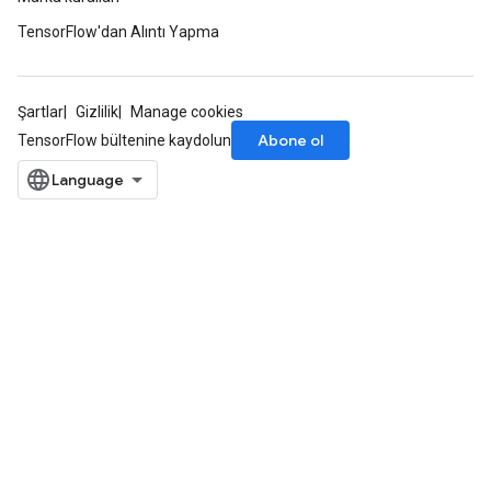
TensorFlow'dan Alıntı Yapma
rs
eters
Şartlar
Gizlilik
Manage cookies
ntumParameters
Abone ol
TensorFlow bültenine kaydolun
ters
ropParameters
s
atorParameters
ghtParameters
meters
adParameters
rameters
eters
ientDescentParameters