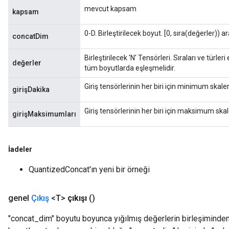
mevcut kapsam
kapsam
0-D. Birleştirilecek boyut. [0, sıra(değerler)) ar
concatDim
Birleştirilecek 'N' Tensörleri. Sıraları ve türle
değerler
tüm boyutlarda eşleşmelidir.
Giriş tensörlerinin her biri için minimum skale
girişDakika
Giriş tensörlerinin her biri için maksimum skal
girişMaksimumları
İadeler
QuantizedConcat'ın yeni bir örneği
genel
Çıkış
<T>
çıkışı
()
"concat_dim" boyutu boyunca yığılmış değerlerin birleşiminden 