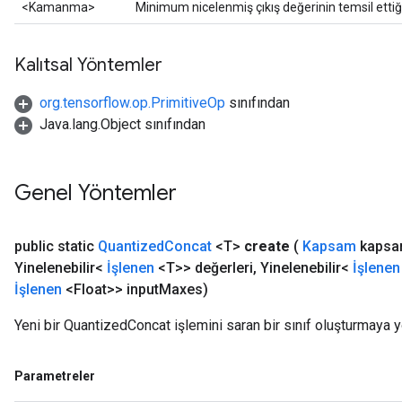
<Kamanma>
Minimum nicelenmiş çıkış değerinin temsil ettiğ
Requantize
ize
Kalıtsal Yöntemler
org.tensorflow.op.PrimitiveOp
sınıfından
Java.lang.Object sınıfından
Genel Yöntemler
public static
Quantized
Concat
<T>
create
(
Kapsam
kapsa
Yinelenebilir<
İşlenen
<T>> değerleri
,
Yinelenebilir<
İşlenen
İşlenen
<Float>> input
Maxes)
Yeni bir QuantizedConcat işlemini saran bir sınıf oluşturmaya y
Parametreler