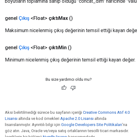
boyutların toplamına sahip olduğu "concat_dim" haricinde "value
genel
Çıkış
<Float>
çıktıMax
()
Maksimum nicelenmiş çıkış değerinin temsil ettiği kayan değe
genel
Çıkış
<Float>
çıktıMin
()
Minimum nicelenmiş çıkış değerinin temsil ettiği kayan değer.
Bu size yardımcı oldu mu?
Aksi belirtilmediği sürece bu sayfanın içeriği
Creative Commons Atıf 4.0
Lisansı
altında ve kod örnekleri
Apache 2.0 Lisansı
altında
lisanslanmıştır. Ayrıntılı bilgi için
Google Developers Site Politikaları
'na
göz atın. Java, Oracle ve/veya satış ortaklarının tescilli ticari markasıdır.
İçeriklerin bir bölümü
NumPy lisansı
kapsamındadır.