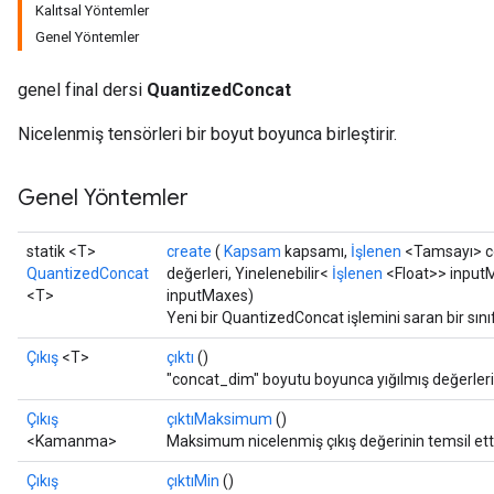
Kalıtsal Yöntemler
Genel Yöntemler
ize
genel final dersi
QuantizedConcat
Nicelenmiş tensörleri bir boyut boyunca birleştirir.
Genel Yöntemler
Requantize
ize
statik <T>
create
(
Kapsam
kapsamı,
İşlenen
<Tamsayı> co
AndReluAndRequantize
QuantizedConcat
değerleri, Yinelenebilir<
İşlenen
<Float>> inputM
u
<T>
inputMaxes)
uAndRequantize
Yeni bir QuantizedConcat işlemini saran bir sın
Çıkış
<T>
çıktı
()
"concat_dim" boyutu boyunca yığılmış değerlerin
AndRelu
Çıkış
çıktıMaksimum
()
AndReluAndRequantize
<Kamanma>
Maksimum nicelenmiş çıkış değerinin temsil ett
ize
Çıkış
çıktıMin
()