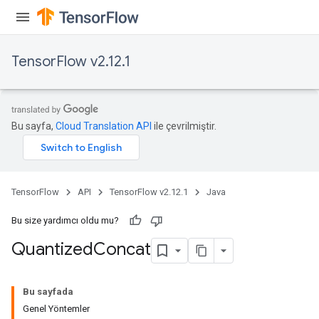
TensorFlow v2.12.1
Bu sayfa,
Cloud Translation API
ile çevrilmiştir.
TensorFlow
API
TensorFlow v2.12.1
Java
Bu size yardımcı oldu mu?
Quantized
Concat
Bu sayfada
Genel Yöntemler