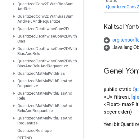
statik
Quantized
Conv2DWith
Bias
Sum
QuantizedConv2
And
Relu
Quantized
Conv2DWith
Bias
Sum
And
Relu
And
Requantize
Kalıtsal Yön
Quantized
Depthwise
Conv2D
Quantized
Depthwise
Conv2DWith
org.tensorfl
Bias
Java.lang.Ob
Quantized
Depthwise
Conv2DWith
Bias
And
Relu
Quantized
Depthwise
Conv2DWith
Bias
And
Relu
And
Requantize
Genel Yön
Quantized
Mat
Mul
With
Bias
Quantized
Mat
Mul
With
Bias
And
Dequantize
public static
Qu
Quantized
Mat
Mul
With
Bias
And
<U> filtresi
,
İşl
Relu
<Float> max
Filt
Quantized
Mat
Mul
With
Bias
And
Relu
And
Requantize
seçenekleri)
Quantized
Mat
Mul
With
Bias
And
Requantize
Yeni bir Quantiz
Quantized
Reshape
RFFTND