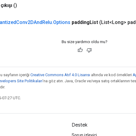
çıkışı
()
antized
Conv2DAnd
Relu
.
Options
padding
List
(List<Long> pad
Bu size yardımcı oldu mu?
bu sayfanın içeriği
Creative Commons Atıf 4.0 Lisansı
altında ve kod örnekleri
A
elopers Site Politikaları
'na göz atın. Java, Oracle ve/veya satış ortaklarının tesc
ır.
5-07-27 UTC.
Destek
Sorun izleyici