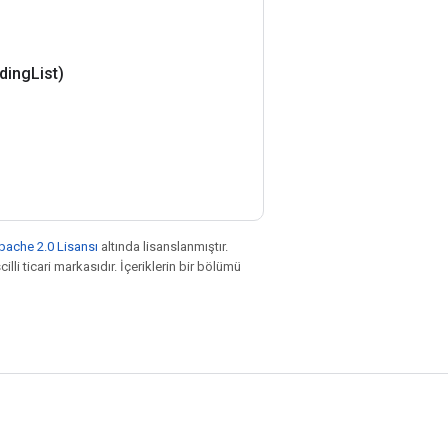
ding
List)
pache 2.0 Lisansı
altında lisanslanmıştır.
illi ticari markasıdır. İçeriklerin bir bölümü