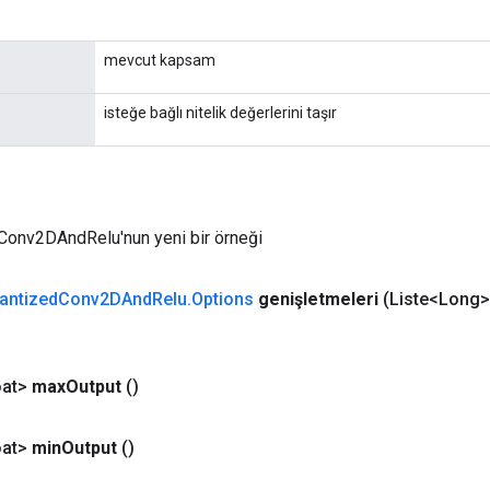
mevcut kapsam
isteğe bağlı nitelik değerlerini taşır
Conv2DAndRelu'nun yeni bir örneği
antized
Conv2DAnd
Relu
.
Options
genişletmeleri
(Liste<Long>
at>
max
Output
()
at>
min
Output
()