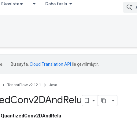
Ekosistem
Daha fazla
Bu sayfa,
Cloud Translation API
ile çevrilmiştir.
TensorFlow v2.12.1
Java
zed
Conv2DAnd
Relu
ı
QuantizedConv2DAndRelu
r