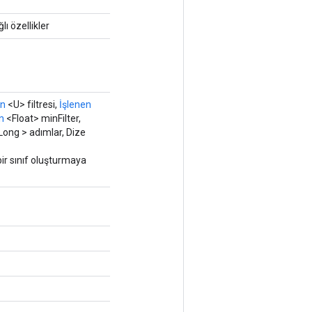
lı özellikler
en
<U> filtresi,
İşlenen
n
<Float> minFilter,
Long > adımlar, Dize
ir sınıf oluşturmaya