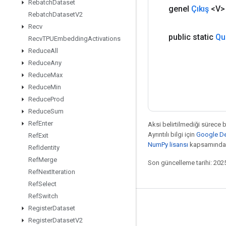
Rebatch
Dataset
genel
Çıkış
<V>
Rebatch
Dataset
V2
Recv
public static
Qu
Recv
TPUEmbedding
Activations
Reduce
All
Reduce
Any
Reduce
Max
Reduce
Min
Reduce
Prod
Reduce
Sum
Ref
Enter
Aksi belirtilmediği sürece 
Ayrıntılı bilgi için
Google Dev
Ref
Exit
NumPy lisansı
kapsamındad
Ref
Identity
Ref
Merge
Son güncelleme tarihi: 202
Ref
Next
Iteration
Ref
Select
Ref
Switch
Bağlı kalma
Register
Dataset
Register
Dataset
V2
Blog