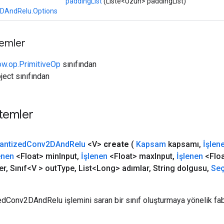
paddingList
(Liste<Uzun> paddingList)
DAndRelu.Options
temler
ow.op.PrimitiveOp
sınıfından
ject sınıfından
temler
antized
Conv2DAnd
Relu
<V>
create
(
Kapsam
kapsamı
,
İşlen
enen
<Float> min
Input
,
İşlenen
<Float> max
Input
,
İşlenen
<Floa
er
,
Sınıf<V > out
Type
,
List<Long> adımlar
,
String dolgusu
,
Seç
edConv2DAndRelu işlemini saran bir sınıf oluşturmaya yönelik fab