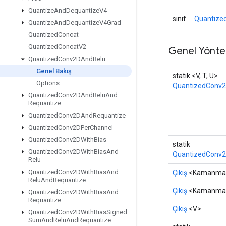
Quantize
And
Dequantize
V4
sınıf
Quantize
Quantize
And
Dequantize
V4Grad
Quantized
Concat
Quantized
Concat
V2
Genel Yönte
Quantized
Conv2DAnd
Relu
Genel Bakış
statik <V, T, U>
Options
QuantizedConv
Quantized
Conv2DAnd
Relu
And
Requantize
Quantized
Conv2DAnd
Requantize
Quantized
Conv2DPer
Channel
Quantized
Conv2DWith
Bias
statik
Quantized
Conv2DWith
Bias
And
QuantizedConv2
Relu
Quantized
Conv2DWith
Bias
And
Çıkış
<Kamanma
Relu
And
Requantize
Çıkış
<Kamanma
Quantized
Conv2DWith
Bias
And
Requantize
Çıkış
<V>
Quantized
Conv2DWith
Bias
Signed
Sum
And
Relu
And
Requantize