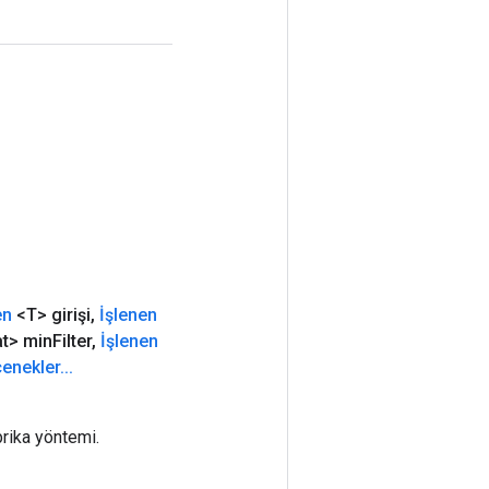
en
<T> girişi
,
İşlenen
t> min
Filter
,
İşlenen
enekler
.
.
.
rika yöntemi.