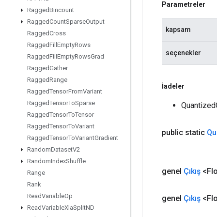
Parametreler
Ragged
Bincount
Ragged
Count
Sparse
Output
kapsam
Ragged
Cross
Ragged
Fill
Empty
Rows
seçenekler
Ragged
Fill
Empty
Rows
Grad
Ragged
Gather
Ragged
Range
İadeler
Ragged
Tensor
From
Variant
Ragged
Tensor
To
Sparse
Quantized
Ragged
Tensor
To
Tensor
Ragged
Tensor
To
Variant
public static
Qu
Ragged
Tensor
To
Variant
Gradient
Random
Dataset
V2
Random
Index
Shuffle
genel
Çıkış
<Flo
Range
Rank
Read
Variable
Op
genel
Çıkış
<Flo
Read
Variable
Xla
Split
ND