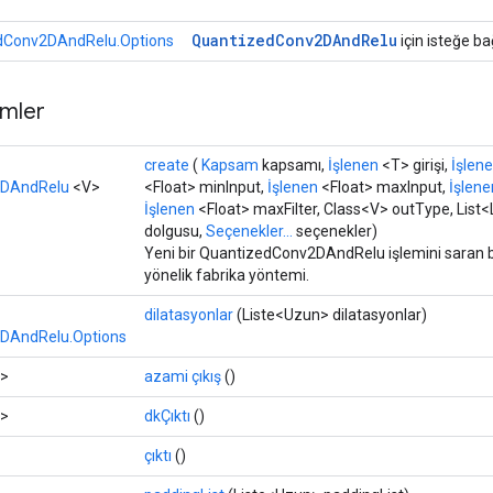
Quantized
Conv2DAnd
Relu
dConv2DAndRelu.Options
için isteğe bağ
mler
create
(
Kapsam
kapsamı,
İşlenen
<T> girişi,
İşlen
2DAndRelu
<V>
<Float> minInput,
İşlenen
<Float> maxInput,
İşlene
İşlenen
<Float> maxFilter, Class<V> outType, List<
dolgusu,
Seçenekler...
seçenekler)
Yeni bir QuantizedConv2DAndRelu işlemini saran b
yönelik fabrika yöntemi.
dilatasyonlar
(Liste<Uzun> dilatasyonlar)
DAndRelu.Options
>
azami çıkış
()
>
dkÇıktı
()
çıktı
()