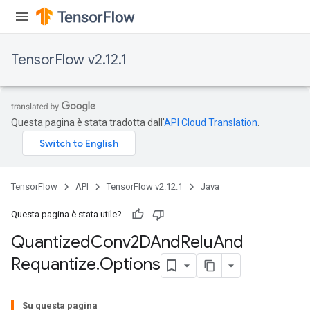
TensorFlow v2.12.1
Questa pagina è stata tradotta dall'
API Cloud Translation
.
TensorFlow
API
TensorFlow v2.12.1
Java
Questa pagina è stata utile?
Quantized
Conv2DAnd
Relu
And
Requantize
.
Options
ize
Su questa pagina