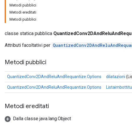
Metodi pubblici
Metodi ereditati
Metodi pubblici
classe statica pubblica
QuantizedConv2DAndReluAndRequa
Requantize
ize
Attributi facoltativi per
QuantizedConv2DAndReluAndRequa
AndReluAndRequantize
u
Metodi pubblici
uAndRequantize
QuantizedConv2DAndReluAndRequantize.Options
dilatazioni
(Li
AndRelu
QuantizedConv2DAndReluAndRequantize.Options
Listaimbottit
AndReluAndRequantize
Metodi ereditati
ize
Dalla classe java.lang.Object
Requantize
ize