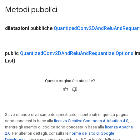
Metodi pubblici
dilatazioni
pubbliche
Quantized
Conv2DAnd
Relu
And
Requan
public
Quantized
Conv2DAnd
Relu
And
Requantize
.
Options
im
List)
Questa pagina è stata utile?
Salvo quando diversamente specificato, i contenuti di questa pagina
sono concessi in base alla
licenza Creative Commons Attribution 4.0
,
mentre gli esempi di codice sono concessi in base alla
licenza Apache
2.0
. Per ulteriori dettagli, consulta le
norme del sito di Google
Developers
. Java è un marchio registrato di Oracle e/o delle sue