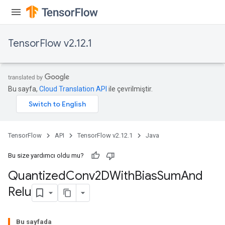
TensorFlow v2.12.1
Bu sayfa,
Cloud Translation API
ile çevrilmiştir.
ize
TensorFlow
API
TensorFlow v2.12.1
Java
Bu size yardımcı oldu mu?
Quantized
Conv2DWith
Bias
Sum
And
Requantize
Relu
ize
AndReluAndRequantize
u
Bu sayfada