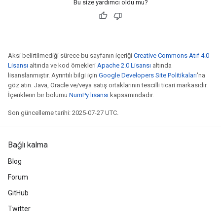
Bu size yardımcı oldu mu?
Aksi belirtilmediği sürece bu sayfanın içeriği
Creative Commons Atıf 4.0
Lisansı
altında ve kod örnekleri
Apache 2.0 Lisansı
altında
lisanslanmıştır. Ayrıntılı bilgi için
Google Developers Site Politikaları
'na
göz atın. Java, Oracle ve/veya satış ortaklarının tescilli ticari markasıdır.
m
İçeriklerin bir bölümü
NumPy lisansı
kapsamındadır.
Son güncelleme tarihi: 2025-07-27 UTC.
rs
Bağlı kalma
eters
Blog
ntumParameters
ters
Forum
ropParameters
GitHub
s
Twitter
atorParameters
ghtParameters