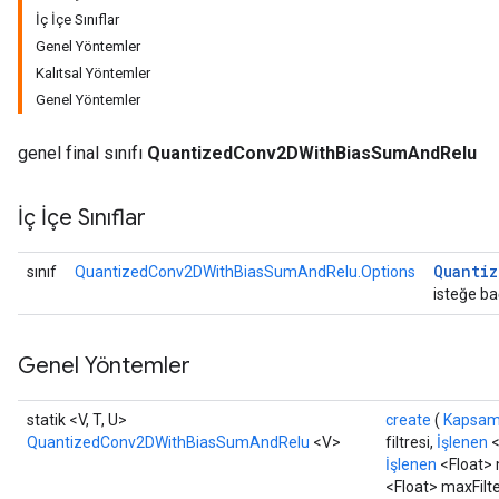
İç İçe Sınıflar
Genel Yöntemler
uAndRequantize
Kalıtsal Yöntemler
Genel Yöntemler
AndRelu
genel final sınıfı
QuantizedConv2DWithBiasSumAndRelu
AndReluAndRequantize
İç İçe Sınıflar
ize
Requantize
Quanti
sınıf
QuantizedConv2DWithBiasSumAndRelu.Options
ize
isteğe bağ
Genel Yöntemler
statik <V, T, U>
create
(
Kapsa
QuantizedConv2DWithBiasSumAndRelu
<V>
filtresi,
İşlenen
<
İşlenen
<Float> 
<Float> maxFilte