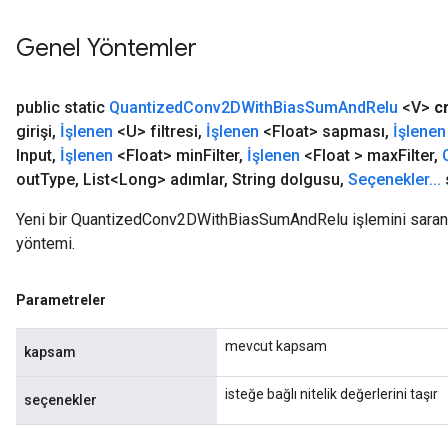
Genel Yöntemler
public static
Quantized
Conv2DWith
Bias
Sum
And
Relu
<V>
c
girişi
,
İşlenen
<U> filtresi
,
İşlenen
<Float> sapması
,
İşlenen
Input
,
İşlenen
<Float> min
Filter
,
İşlenen
<Float > max
Filter
,
out
Type
,
List<Long> adımlar
,
String dolgusu
,
Seçenekler
.
.
.
Yeni bir QuantizedConv2DWithBiasSumAndRelu işlemini saran bi
yöntemi.
Parametreler
mevcut kapsam
kapsam
isteğe bağlı nitelik değerlerini taşır
seçenekler