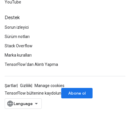
YouTube
meters
adParameters
Destek
rameters
Sorun izleyici
eters
ientDescentParameters
Sürüm notları
Stack Overflow
Marka kuralları
TensorFlow'dan Alıntı Yapma
Şartlar
Gizlilik
Manage cookies
Abone ol
TensorFlow bültenine kaydolun