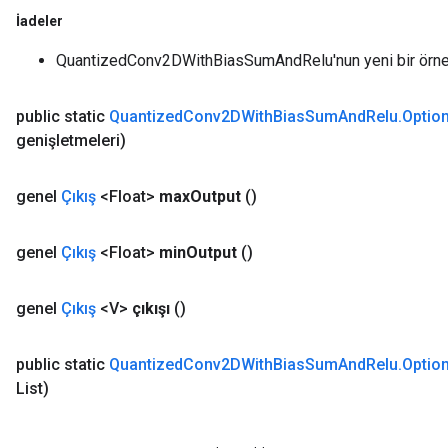
İadeler
QuantizedConv2DWithBiasSumAndRelu'nun yeni bir örne
public static
Quantized
Conv2DWith
Bias
Sum
And
Relu
.
Optio
genişletmeleri)
genel
Çıkış
<Float>
max
Output
()
genel
Çıkış
<Float>
min
Output
()
genel
Çıkış
<V>
çıkışı
()
public static
Quantized
Conv2DWith
Bias
Sum
And
Relu
.
Optio
List)