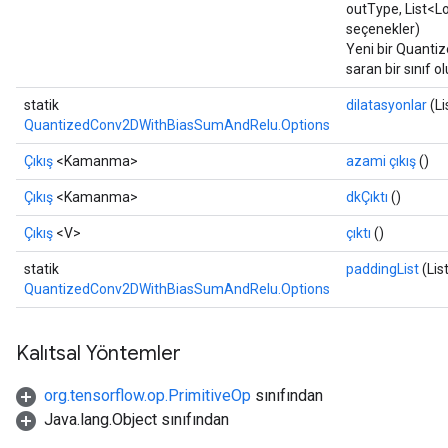
outType, List<L
seçenekler)
Yeni bir Quant
saran bir sınıf 
statik
dilatasyonlar
(Li
QuantizedConv2DWithBiasSumAndRelu.Options
Çıkış
<Kamanma>
azami çıkış
()
Çıkış
<Kamanma>
dkÇıktı
()
Çıkış
<V>
çıktı
()
statik
paddingList
(Lis
QuantizedConv2DWithBiasSumAndRelu.Options
Kalıtsal Yöntemler
org.tensorflow.op.PrimitiveOp
sınıfından
Java.lang.Object sınıfından