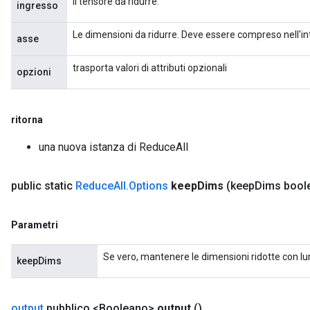
Il tensore da ridurre.
s
ingresso
atorParameters
Le dimensioni da ridurre. Deve essere compreso nell'inte
ghtParameters
asse
meters
trasporta valori di attributi opzionali
adParameters
opzioni
rameters
eters
ritorna
ientDescentParameters
una nuova istanza di ReduceAll
public static
Reduce
All
.
Options
keep
Dims
(keep
Dims bool
Parametri
Se vero, mantenere le dimensioni ridotte con l
keepDims
output
pubblico <Booleano>
output
()