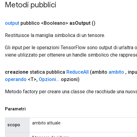
Metodi pubblici
output
pubblico <Booleano>
as
Output
()
Restituisce la maniglia simbolica di un tensore.
Gli input per le operazioni TensorFlow sono output di un'alt
viene utilizzato per ottenere un handle simbolico che rappresent
creazione
statica pubblica
Reduce
All
(ambito
ambito
,
inp
m
operando
<T>
,
Opzioni
.
.
.
opzioni)
Metodo factory per creare una classe che racchiude una nuov
rs
Parametri
eters
ntumParameters
ambito attuale
ters
scopo
ropParameters