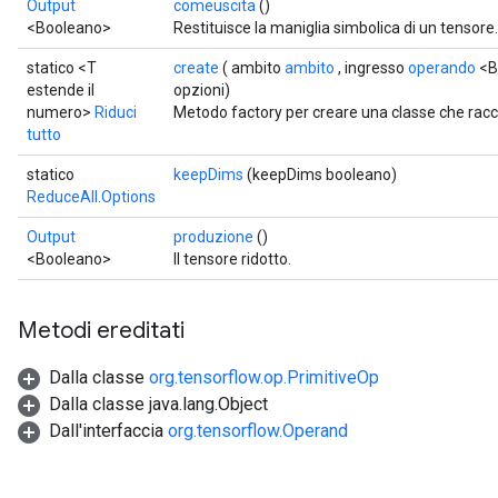
Output
comeuscita
()
<Booleano>
Restituisce la maniglia simbolica di un tensore.
statico <T
create
( ambito
ambito
, ingresso
operando
<B
estende il
opzioni)
numero>
Riduci
Metodo factory per creare una classe che rac
tutto
statico
keepDims
(keepDims booleano)
ReduceAll.Options
Output
produzione
()
<Booleano>
Il tensore ridotto.
Metodi ereditati
Dalla classe
org.tensorflow.op.PrimitiveOp
Dalla classe java.lang.Object
Dall'interfaccia
org.tensorflow.Operand