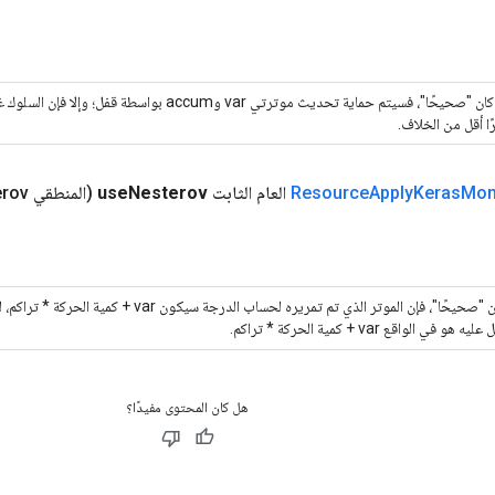
إذا كان "صحيحًا"، فسيتم حماية تحديث موترتي var وaccum بواس
ًا أقل من الخلاف.
Mo
Keras
Apply
Resource
العام الثابت
Nesterov
use
(المنطقي use
rov)
هو في الواقع var + كمية الحركة * تراكم.
هل كان المحتوى مفيدًا؟