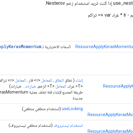
= تراكم
pply
Keras
Momentum
ResourceApplyKerasMomentu
السمات الاختيارية لـ
إنشاء
( نطاق
النطاق
،
المعامل
<؟> فار
، المعامل
<؟> تراكم
ResourceAppl
<T> غراد،
المعامل
<T> الزخم،
خيارات...
خيارات)
طريقة المصنع لإنشاء فئة تغلف
جديدة.
useLocking
(استخدام منطقي منطقي)
ResourceApplyKerasMo
استخدام نيستيروف
(استخدام منطقي نيستيروف)
ResourceApplyKerasMo