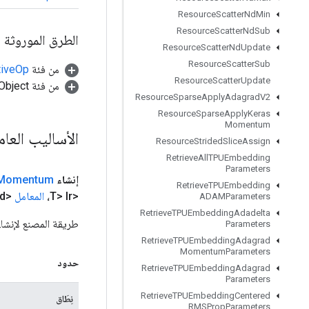
Resource
Scatter
Nd
Min
Resource
Scatter
Nd
Sub
الطرق الموروثة
Resource
Scatter
Nd
Update
Resource
Scatter
Sub
من فئة
tiveOp
Resource
Scatter
Update
من فئة java.lang.Object
Resource
Sparse
Apply
Adagrad
V2
Resource
Sparse
Apply
Keras
Momentum
الأساليب العا
Resource
Strided
Slice
Assign
Retrieve
All
TPUEmbedding
Parameters
إنشاء
Momentum
Retrieve
TPUEmbedding
<T> lr،
المعامل
<T> grad،
ADAMParameters
Retrieve
TPUEmbedding
Adadelta
طريقة المصنع لإنشاء فئة تغلف عملية m
Parameters
Retrieve
TPUEmbedding
Adagrad
Momentum
Parameters
حدود
Retrieve
TPUEmbedding
Adagrad
Parameters
Retrieve
TPUEmbedding
Centered
نِطَاق
RMSProp
Parameters