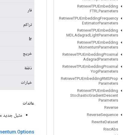
Retrieve
TPUEmbedding
فار
FTRLParameters
Retrieve
TPUEmbedding
Frequency
Estimator
Parameters
تراكم
Retrieve
TPUEmbedding
MDLAdagrad
Light
Parameters
lr
Retrieve
TPUEmbedding
Momentum
Parameters
خريج
Retrieve
TPUEmbedding
Proximal
Adagrad
Parameters
Retrieve
TPUEmbedding
Proximal
دَفعَة
Yogi
Parameters
Retrieve
TPUEmbedding
RMSProp
خيارات
Parameters
Retrieve
TPUEmbedding
Stochastic
Gradient
Descent
Parameters
عائدات
Reverse
مثيل جديد من ceApplyKerasMomentum
Reverse
Sequence
Rewrite
Dataset
Risc
Abs
mentum
.
Options