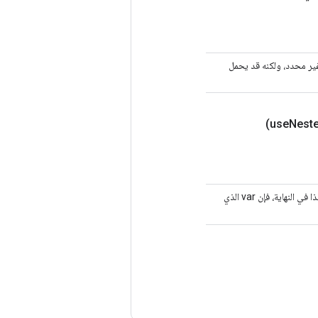
طة قفل؛ وإلا فإن السلوك غير محدد، ولكنه قد يحمل
Neste
إذا كان "صحيحًا"، فإن الموتر الذي تم تمريره لحساب الدرجة سيكون var + كمية الحركة * تراكم، لذا في النهاية، فإن var الذي