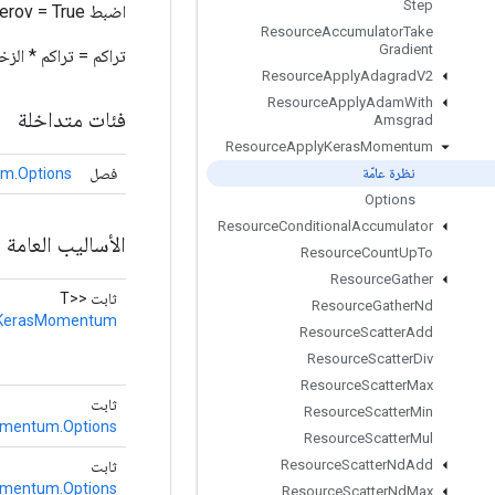
Step
اضبط use_nesterov = True إذا كنت تريد استخدام زخم Nesterov.
Resource
Accumulator
Take
Gradient
تراكم = تراكم * الزخم - lr * غراد var +
Resource
Apply
Adagrad
V2
Resource
Apply
Adam
With
فئات متداخلة
Amsgrad
Resource
Apply
Keras
Momentum
فصل
m.Options
نظرة عامّة
Options
Resource
Conditional
Accumulator
الأساليب العامة
Resource
Count
Up
To
Resource
Gather
ثابت <T>
Resource
Gather
Nd
yKerasMomentum
Resource
Scatter
Add
Resource
Scatter
Div
Resource
Scatter
Max
ثابت
Resource
Scatter
Min
mentum.Options
Resource
Scatter
Mul
Resource
Scatter
Nd
Add
ثابت
mentum.Options
Resource
Scatter
Nd
Max