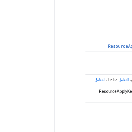
Resource
A
،
المعامل
<T> lr،
المعامل
 عملية ResourceApplyKerasMomentum