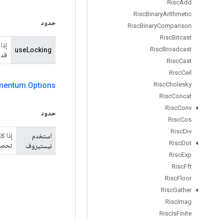
Risc
Add
Risc
Binary
Arithmetic
حدود
Risc
Binary
Comparison
Risc
Bitcast
Risc
Broadcast
useLocking
قدر
Risc
Cast
Risc
Ceil
mentum
.
Options
Risc
Cholesky
Risc
Concat
Risc
Conv
حدود
Risc
Cos
Risc
Div
استخدم
Risc
Dot
تحصل عليه 
نيستيروف
Risc
Exp
Risc
Fft
Risc
Floor
Risc
Gather
Risc
Imag
Risc
Is
Finite