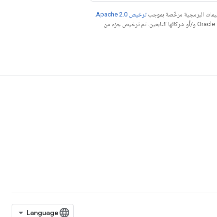
عليمات البرمجية مرخّصة بموجب
ترخيص Apache 2.0‏
.
. إنّ Java هي علامة تجارية مسجَّلة لشركة Oracle و/أو شركائها التابعين. تم ترخيص جزء من