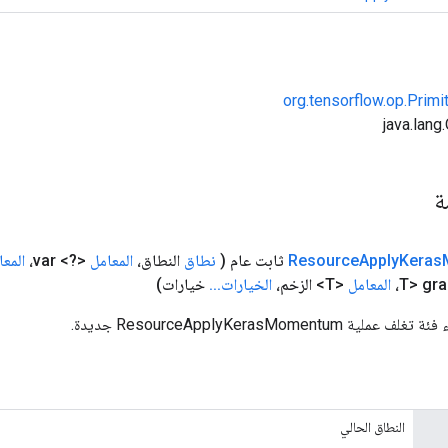
org.tensorflow.op.Primi
مة
Keras
Apply
Resource
ثابت عام
(
نطاق
النطاق،
المعامل
<?> var،
المعا
المعامل
<T> الزخم،
الخيارات
.
.
.
خيارات)
ResourceApplyKerasMomentu جديدة.
النطاق الحالي