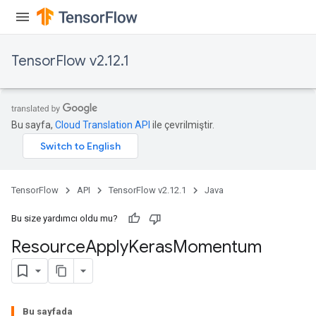
TensorFlow v2.12.1
Bu sayfa,
Cloud Translation API
ile çevrilmiştir.
TensorFlow
API
TensorFlow v2.12.1
Java
Bu size yardımcı oldu mu?
Resource
Apply
Keras
Momentum
Bu sayfada