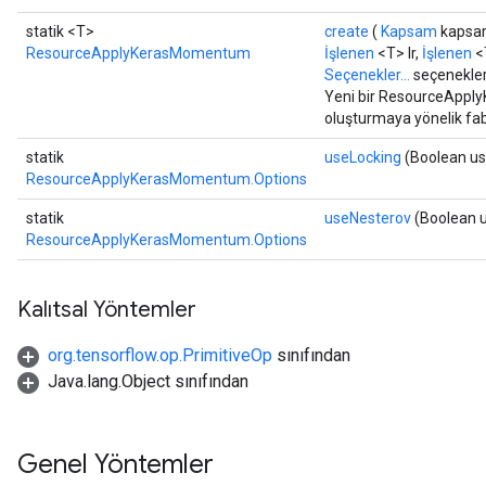
m
statik <T>
create
(
Kapsam
kapsa
ResourceApplyKerasMomentum
İşlenen
<T> lr,
İşlenen
<
Seçenekler...
seçenekler
Yeni bir ResourceApply
rs
oluşturmaya yönelik fab
eters
ntumParameters
statik
useLocking
(Boolean us
ResourceApplyKerasMomentum.Options
ters
ropParameters
statik
useNesterov
(Boolean 
s
ResourceApplyKerasMomentum.Options
atorParameters
ghtParameters
Kalıtsal Yöntemler
meters
adParameters
org.tensorflow.op.PrimitiveOp
sınıfından
rameters
Java.lang.Object sınıfından
eters
ientDescentParameters
Genel Yöntemler