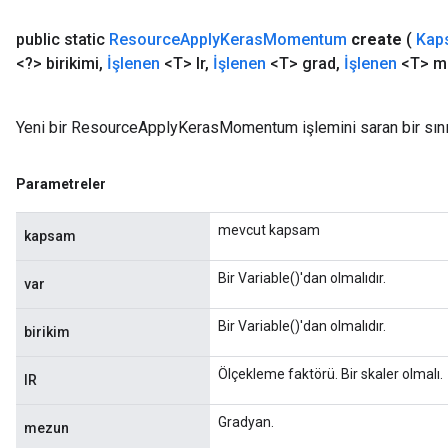
public static
Resource
Apply
Keras
Momentum
create
(
Kap
<?> birikimi
,
İşlenen
<T> lr
,
İşlenen
<T> grad
,
İşlenen
<T> m
Yeni bir ResourceApplyKerasMomentum işlemini saran bir sınıf
Parametreler
mevcut kapsam
kapsam
Bir Variable()'dan olmalıdır.
var
Bir Variable()'dan olmalıdır.
birikim
Ölçekleme faktörü. Bir skaler olmalı.
IR
Gradyan.
mezun