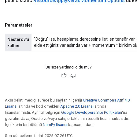
public static
Resource
Apply
Keras
Momentum
.
Options
use
Parametreler
"Doğru" ise, hesaplama derecesine iletilen tensör var
Nesterov'u
elde ettiğiniz var aslında var + momentum * birikim ola
kullan
Bu size yardımcı oldu mu?
Aksi belirtilmediği sürece bu sayfanın içeriği
Creative Commons Atıf 4.0
Lisansı
altında ve kod örnekleri
Apache 2.0 Lisansı
altında
lisanslanmıştır. Ayrıntılı bilgi için
Google Developers Site Politikaları
'na
göz atın. Java, Oracle ve/veya satış ortaklarının tescilli ticari markasıdır.
İçeriklerin bir bölümü
NumPy lisansı
kapsamındadır.
Son güncelleme tarihi: 2025-07-26 UTC.