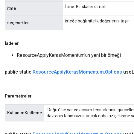
İtme. Bir skaler olmalı.
itme
isteğe bağlı nitelik değerlerini taşır
seçenekler
İadeler
ResourceApplyKerasMomentum'un yeni bir örneği
public static
Resource
Apply
Keras
Momentum
.
Options
use
Parametreler
'Doğru' ise var ve accum tensörlerinin güncellen
KullanımKilitleme
davranış tanımsızdır ancak daha az çekişme ser