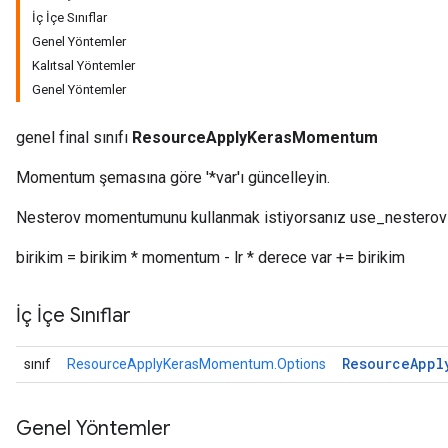
İç İçe Sınıflar
Genel Yöntemler
Kalıtsal Yöntemler
Genel Yöntemler
genel final sınıfı
ResourceApplyKerasMomentum
Momentum şemasına göre '*var'ı güncelleyin.
Nesterov momentumunu kullanmak istiyorsanız use_nesterov = 
birikim = birikim * momentum - lr * derece var += birikim
İç İçe Sınıflar
Resource
Appl
sınıf
ResourceApplyKerasMomentum.Options
Genel Yöntemler