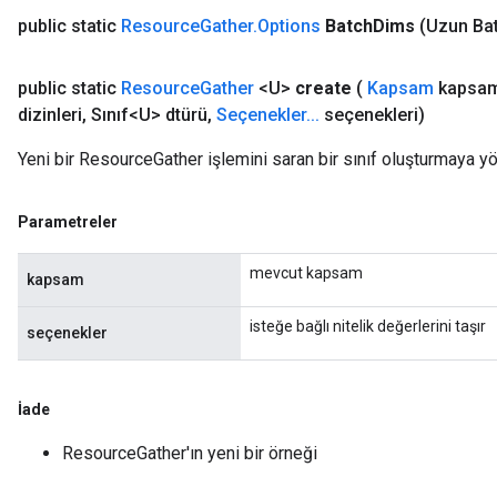
public static
Resource
Gather
.
Options
Batch
Dims
(Uzun Ba
public static
Resource
Gather
<U>
create
(
Kapsam
kapsam
dizinleri
,
Sınıf<U> dtürü
,
Seçenekler
.
.
.
seçenekleri)
Yeni bir ResourceGather işlemini saran bir sınıf oluşturmaya yö
Parametreler
mevcut kapsam
kapsam
isteğe bağlı nitelik değerlerini taşır
seçenekler
İade
ResourceGather'ın yeni bir örneği