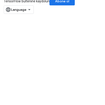
Abone ol
TensorFlow bültenine kaydolun