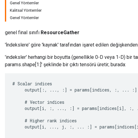
Genel Yöntemler
Kalıtsal Yöntemler
Genel Yöntemler
genel final sınıfı
ResourceGather
'İndekslere' göre 'kaynak' tarafından işaret edilen değişkenden 
'indeksler' herhangi bir boyutta (genellikle 0-D veya 1-D) bir t
params.shape[1:]' şeklinde bir çıktı tensörü üretir; burada:
#
Scalar
indices
output
[
:,
...,
:
]
=
params
[
indices
,
:,
...
:
]
#
Vector
indices
output
[
i
,
:,
...,
:
]
=
params
[
indices
[
i
]
,
:,
m
#
Higher
rank
indices
output
[
i
,
...,
j
,
:,
...
:
]
=
params
[
indices
[