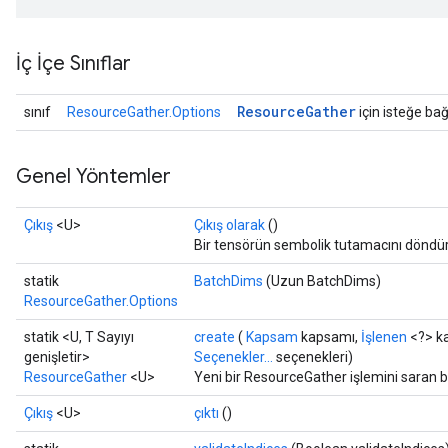
rs
eters
İç İçe Sınıflar
ntumParameters
ters
Resource
Gather
sınıf
ResourceGather.Options
için isteğe bağl
ropParameters
s
atorParameters
Genel Yöntemler
ghtParameters
meters
Çıkış
<U>
Çıkış olarak
()
adParameters
Bir tensörün sembolik tutamacını döndür
rameters
statik
BatchDims
(Uzun BatchDims)
eters
ResourceGather.Options
ientDescentParameters
statik <U, T Sayıyı
create
(
Kapsam
kapsamı,
İşlenen
<?> k
genişletir>
Seçenekler...
seçenekleri)
ResourceGather
<U>
Yeni bir ResourceGather işlemini saran b
Çıkış
<U>
çıktı
()