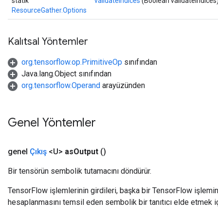
statik
validateIndices
(Boolean validateIndices
ResourceGather.Options
Kalıtsal Yöntemler
org.tensorflow.op.PrimitiveOp
sınıfından
Java.lang.Object sınıfından
org.tensorflow.Operand
arayüzünden
Genel Yöntemler
genel
Çıkış
<U>
as
Output
()
Bir tensörün sembolik tutamacını döndürür.
TensorFlow işlemlerinin girdileri, başka bir TensorFlow işleminin
hesaplanmasını temsil eden sembolik bir tanıtıcı elde etmek için