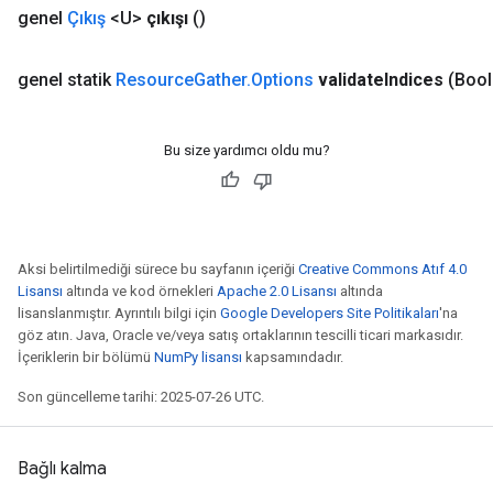
genel
Çıkış
<U>
çıkışı
()
genel statik
Resource
Gather
.
Options
validate
Indices
(Bool
Bu size yardımcı oldu mu?
Aksi belirtilmediği sürece bu sayfanın içeriği
Creative Commons Atıf 4.0
Lisansı
altında ve kod örnekleri
Apache 2.0 Lisansı
altında
lisanslanmıştır. Ayrıntılı bilgi için
Google Developers Site Politikaları
'na
göz atın. Java, Oracle ve/veya satış ortaklarının tescilli ticari markasıdır.
İçeriklerin bir bölümü
NumPy lisansı
kapsamındadır.
Son güncelleme tarihi: 2025-07-26 UTC.
Bağlı kalma