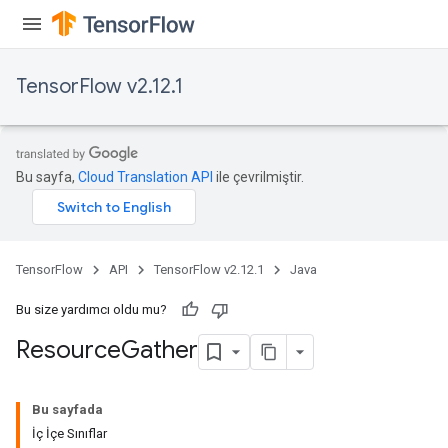
TensorFlow v2.12.1
Bu sayfa,
Cloud Translation API
ile çevrilmiştir.
TensorFlow
API
TensorFlow v2.12.1
Java
Bu size yardımcı oldu mu?
Resource
Gather
Bu sayfada
İç İçe Sınıflar