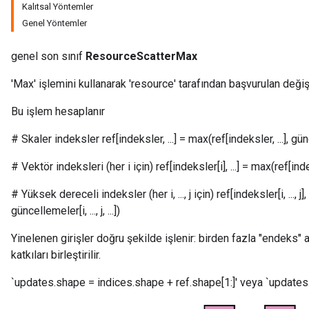
Kalıtsal Yöntemler
Genel Yöntemler
genel son sınıf
ResourceScatterMax
'Max' işlemini kullanarak 'resource' tarafından başvurulan deği
Bu işlem hesaplanır
# Skaler indeksler ref[indeksler, ...] = max(ref[indeksler, ...], gün
# Vektör indeksleri (her i için) ref[indeksler[i], ...] = max(ref[indeks
m
# Yüksek dereceli indeksler (her i, ..., j için) ref[indeksler[i, ..., j], ...
güncellemeler[i, ..., j, ...])
Yinelenen girişler doğru şekilde işlenir: birden fazla "endeks"
rs
katkıları birleştirilir.
eters
ntumParameters
`updates.shape = indices.shape + ref.shape[1:]' veya `updates.s
ters
ropParameters