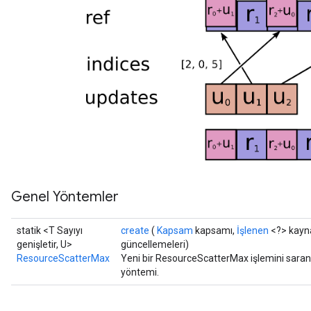
s
atorParameters
ghtParameters
meters
adParameters
rameters
eters
ientDescentParameters
Genel Yöntemler
statik <T Sayıyı
create
(
Kapsam
kapsamı,
İşlenen
<?> kayn
genişletir, U>
güncellemeleri)
ResourceScatterMax
Yeni bir ResourceScatterMax işlemini saran 
yöntemi.