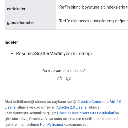
'Ref'in birinci boyutuna ait indekslerin 
endeksler
"Ref"e eklenecek güncellenmiş değerle
güncellemeler
İadeler
ResourceScatterMax'ın yeni bir örneği
Bu size yardımcı oldu mu?
Aksi belirtilmediği sürece bu sayfanın içeriği
Creative Commons Atıf 4.0
Lisansı
altında ve kod örnekleri
Apache 2.0 Lisansı
altında
lisanslanmıştır. Ayrıntılı bilgi için
Google Developers Site Politikaları
'na
göz atın. Java, Oracle ve/veya satış ortaklarının tescilli ticari markasıdır.
İçeriklerin bir bölümü
NumPy lisansı
kapsamındadır.