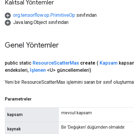
Kalıtsal Yöntemler
org.tensorflow.op.PrimitiveOp
sınıfından
Java.lang.Object sınıfından
Genel Yöntemler
public static
Resource
Scatter
Max
create
(
Kapsam
kapsa
endeksleri
,
İşlenen
<U> güncellemeleri)
Yeni bir ResourceScatterMax işlemini saran bir sınıf oluşturma
Parametreler
mevcut kapsam
kapsam
Bir 'Değişken' düğümden olmalıdır.
kaynak