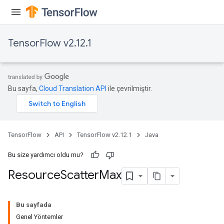
TensorFlow v2.12.1
Bu sayfa,
Cloud Translation API
ile çevrilmiştir.
TensorFlow
API
TensorFlow v2.12.1
Java
Bu size yardımcı oldu mu?
Resource
Scatter
Max
Bu sayfada
Genel Yöntemler