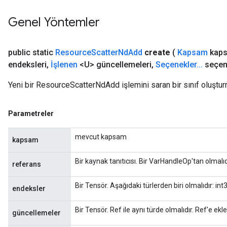
Genel Yöntemler
public static
Resource
Scatter
Nd
Add
create
(
Kapsam
kaps
endeksleri
,
İşlenen
<U> güncellemeleri
,
Seçenekler
.
.
.
seçen
Yeni bir ResourceScatterNdAdd işlemini saran bir sınıf oluştur
Parametreler
mevcut kapsam
kapsam
Bir kaynak tanıtıcısı. Bir VarHandleOp'tan olmalıd
referans
Bir Tensör. Aşağıdaki türlerden biri olmalıdır: in
endeksler
Bir Tensör. Ref ile aynı türde olmalıdır. Ref'e ek
güncellemeler