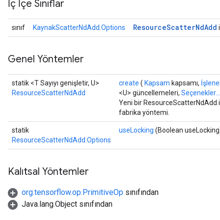
İç İçe Sınıflar
Resource
Scatter
Nd
Add
sınıf
KaynakScatterNdAdd.Options
i
Genel Yöntemler
statik <T Sayıyı genişletir, U>
create
(
Kapsam
kapsamı,
İşlen
ResourceScatterNdAdd
<U> güncellemeleri,
Seçenekler...
Yeni bir ResourceScatterNdAdd iş
fabrika yöntemi.
statik
useLocking
(Boolean useLocking
ResourceScatterNdAdd.Options
Kalıtsal Yöntemler
org.tensorflow.op.PrimitiveOp
sınıfından
Java.lang.Object sınıfından