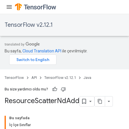
TensorFlow v2.12.1
Bu sayfa,
Cloud Translation API
ile çevrilmiştir.
TensorFlow
API
TensorFlow v2.12.1
Java
Bu size yardımcı oldu mu?
Resource
Scatter
Nd
Add
Bu sayfada
İç İçe Sınıflar