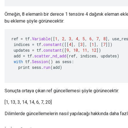
ghtParameters
meters
Örneğin, 8 elemanlı bir derece 1 tensöre 4 dağınık eleman ekl
adParameters
bu ekleme şöyle görünecektir:
rameters
eters
ref
=
tf
.
Variable
(
[
1
,
2
,
3
,
4
,
5
,
6
,
7
,
8
]
,
use_re
ientDescentParameters
indices
=
tf
.
constant
(
[[
4
]
,
[
3
]
,
[
1
]
,
[
7
]]
)
updates
=
tf
.
constant
(
[
9
,
10
,
11
,
12
]
)
add
=
tf
.
scatter_nd_add
(
ref
,
indices
,
updates
)
with
tf
.
Session
()
as
sess
:
print
sess
.
run
(
add
)
Sonuçta ortaya çıkan ref güncellemesi şöyle görünecektir:
[1, 13, 3, 14, 14, 6, 7, 20]
Dilimlerde güncellemelerin nasıl yapılacağı hakkında daha fazla