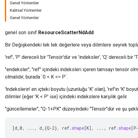
Genel Yöntemler
Kalıtsal Yöntemler
Genel Yöntemler
genel son sınıf
ResourceScatterNdAdd
Bir Değişkendeki tek tek değerlere veya dilimlere seyrek topl
'ref', 'P' dereceli bir 'Tensör'dür ve 'indeksler', 'Q' dereceli bir '
m
"endeksler", "ref" içindeki indeksleri içeren tamsayı tensör olmalı
olmalıdır; burada `0 < K <= P`.
'İndekslerin' en içteki boyutu (uzunluğu 'K' olan), 'ref'in 'K' bo
rs
dilimler (eğer 'K < P' ise) içindeki indekslere karşılık gelir.
eters
ntumParameters
"güncellemeler", "Q-1+PK" düzeyindeki "Tensör"dür ve şu şekle
ters
ropParameters
[
d_0
,
...,
d_
{
Q
-
2
},
ref
.
shape
[
K
]
,
...,
ref
.
shape
[
P
s
atorParameters