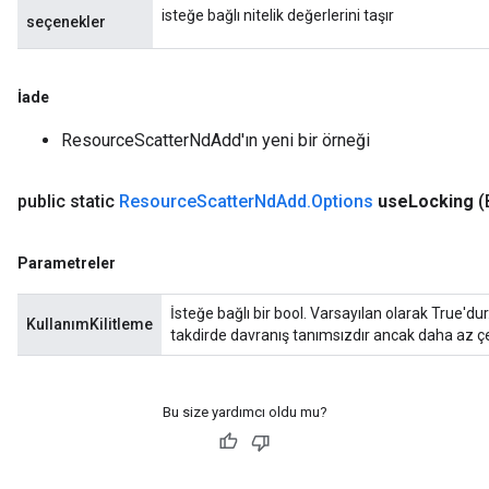
isteğe bağlı nitelik değerlerini taşır
seçenekler
İade
ResourceScatterNdAdd'ın yeni bir örneği
public static
Resource
Scatter
Nd
Add
.
Options
use
Locking
(
Parametreler
İsteğe bağlı bir bool. Varsayılan olarak True'dur.
KullanımKilitleme
takdirde davranış tanımsızdır ancak daha az çe
Bu size yardımcı oldu mu?