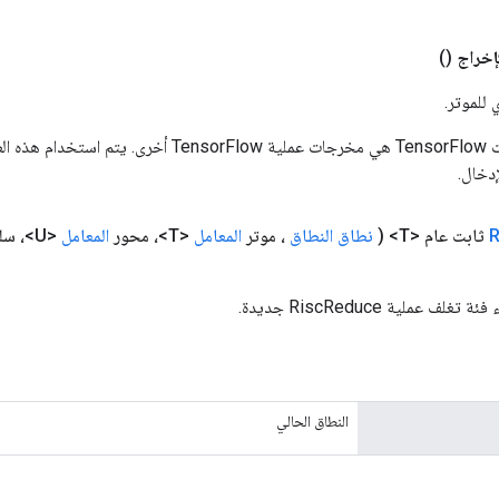
إخراج
()
 للموتر.
المدخلات إلى عمليات TensorFlow هي مخرجات عملية rFlow
دخال.
R
ثابت عام <T>
(
نطاق النطاق
، موتر
المعامل
<T>، محور
المعامل
<U>، سلسلة تقليل النوع)
 عملية RiscReduce جديدة.
النطاق الحالي