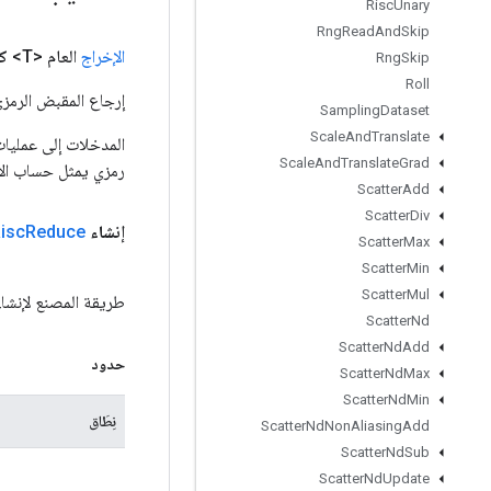
Risc
Unary
Rng
Read
And
Skip
الإخراج
العام <T>
ك
Rng
Skip
Roll
إرجاع المقبض الرمزي
Sampling
Dataset
Scale
And
Translate
Scale
And
Translate
Grad
رمزي يمثل حساب الإ
Scatter
Add
Scatter
Div
إنشاء
Reduce
isc
Scatter
Max
Scatter
Min
Scatter
Mul
طريقة المصنع لإنشاء فئة تغلف
Scatter
Nd
Scatter
Nd
Add
حدود
Scatter
Nd
Max
Scatter
Nd
Min
نِطَاق
Scatter
Nd
Non
Aliasing
Add
Scatter
Nd
Sub
Scatter
Nd
Update