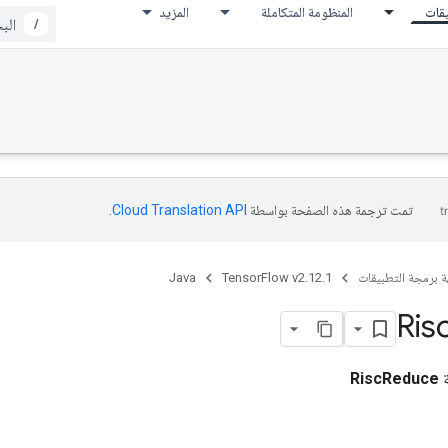
يقات
المنظومة المتكاملة
المزيد
/
تمت ترجمة هذه الصفحة بواسطة
Cloud Translation API‏
.
ة برمجة التطبيقات
TensorFlow v2.12.1
Java
Ris
ة
RiscReduce