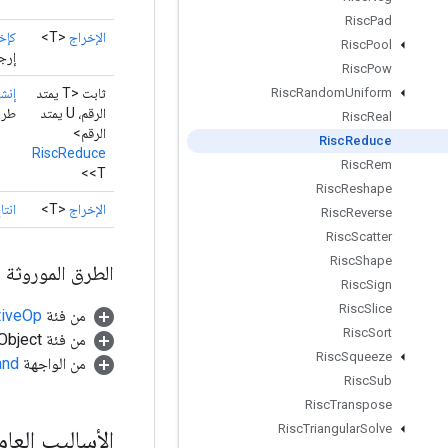
Risc
Pad
الإخراج
<T>
كإخ
Risc
Pool
إرجا
Risc
Pow
ثابت <T يمتد
إنشا
Risc
Random
Uniform
الرقم، U يمتد
طريقة
Risc
Real
الرقم>
Risc
Reduce
RiscReduce
Risc
Rem
<T>
Risc
Reshape
الإخراج
<T>
انتا
Risc
Reverse
Risc
Scatter
Risc
Shape
الطرق الموروثة
Risc
Sign
Risc
Slice
من فئة
tiveOp
Risc
Sort
من فئة java.lang.Object
Risc
Squeeze
من الواجهة
and
Risc
Sub
Risc
Transpose
Risc
Triangular
Solve
الأساليب العا