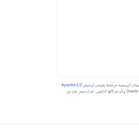
عليمات البرمجية مرخّصة بموجب
ترخيص Apache 2.0‏
.
. إنّ Java هي علامة تجارية مسجَّلة لشركة Oracle و/أو شركائها التابعين. تم ترخيص جزء من