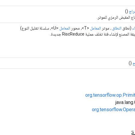
راج
()
ع المقبض الرمزي للموتر.
ء
(نطاق
النطاق
، موتر
المعامل
<T>، محور
المعامل
<U>، سلسلة تقليل النوع)
 المصنع لإنشاء فئة تغلف عملية RiscReduce جديدة.
ج
()
org.tensorflow.op.Primi
org.tensorflow.Oper
مة