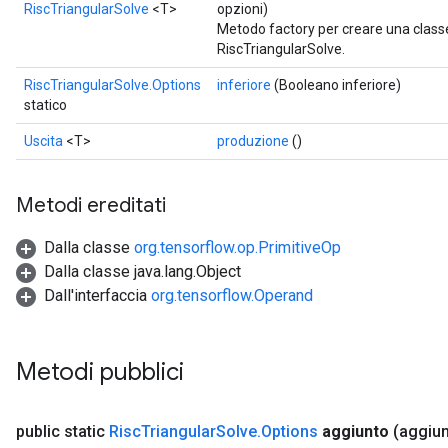
RiscTriangularSolve
<T>
opzioni)
Metodo factory per creare una clas
RiscTriangularSolve.
RiscTriangularSolve.Options
inferiore
(Booleano inferiore)
statico
Uscita
<T>
produzione
()
Metodi ereditati
Dalla classe
org.tensorflow.op.PrimitiveOp
Dalla classe java.lang.Object
Dall'interfaccia
org.tensorflow.Operand
Metodi pubblici
public static
Risc
Triangular
Solve
.
Options
aggiunto
(aggiu