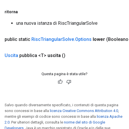
ritorna
una nuova istanza di RiscTriangularSolve
public static
Risc
Triangular
Solve
.
Options
lower
(Booleano 
Uscita
pubblica <T>
uscita
()
Questa pagina è stata utile?
Salvo quando diversamente specificato, i contenuti di questa pagina
sono concessi in base alla
licenza Creative Commons Attribution 4.0
,
mentre gli esempi di codice sono concessi in base alla
licenza Apache
2.0
. Per ulteriori dettagli, consulta le
norme del sito di Google
Developers
. Java è un marchio registrato di Oracle e/o delle sue