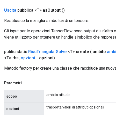
Uscita
pubblica <T>
as
Output
()
Restituisce la maniglia simbolica di un tensore.
Gli input per le operazioni TensorFlow sono output di un'alt
viene utilizzato per ottenere un handle simbolico che rappresent
public static
Risc
Triangular
Solve
<T>
create
( ambito
ambi
<T> rhs
,
opzioni
.
.
.
opzioni)
Metodo factory per creare una classe che racchiude una nuov
Parametri
ambito attuale
scopo
trasporta valori di attributi opzionali
opzioni