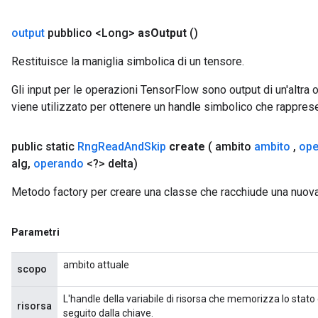
output
pubblico <Long>
as
Output
()
Restituisce la maniglia simbolica di un tensore.
Gli input per le operazioni TensorFlow sono output di un'alt
viene utilizzato per ottenere un handle simbolico che rappresent
public static
Rng
Read
And
Skip
create
( ambito
ambito
,
ope
alg
,
operando
<?> delta)
Metodo factory per creare una classe che racchiude una nuo
Parametri
ambito attuale
scopo
L'handle della variabile di risorsa che memorizza lo stato 
risorsa
seguito dalla chiave.