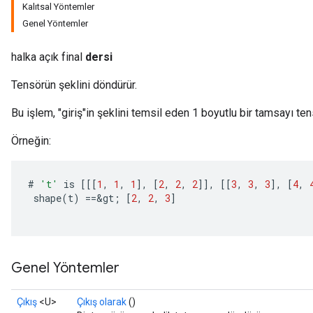
Kalıtsal Yöntemler
Genel Yöntemler
halka açık final
dersi
Tensörün şeklini döndürür.
Bu işlem, "giriş"in şeklini temsil eden 1 boyutlu bir tamsayı te
Örneğin:
#
't'
is
[[[
1
,
1
,
1
]
,
[
2
,
2
,
2
]]
,
[[
3
,
3
,
3
]
,
[
4
,
shape
(
t
)
==
&
gt
;
[
2
,
2
,
3
]
Genel Yöntemler
Çıkış
<U>
Çıkış olarak
()