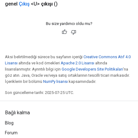
genel
Çıkış
<U>
çıkışı
()
Bu size yardımcı oldu mu?
Aksi belirtilmediği sürece bu sayfanın içeriği
Creative Commons Atıf 4.0
Lisansı
altında ve kod örnekleri
Apache 2.0 Lisansı
altında
lisanslanmıştır. Ayrıntılı bilgi için
Google Developers Site Politikaları
'na
göz atın. Java, Oracle ve/veya satış ortaklarının tescilli ticari markasıdır.
İçeriklerin bir bölümü
NumPy lisansı
kapsamındadır.
Son güncelleme tarihi: 2025-07-25 UTC.
Bağlı kalma
Blog
Forum