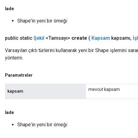
İade
Shape'in yeni bir örneği
public static
Şekil
<Tamsayı>
create
(
Kapsam
kapsamı
,
İş
Varsayılan çıktı türlerini kullanarak yeni bir Shape işlemini sar
yöntemi.
Parametreler
mevcut kapsam
kapsam
İade
Shape'in yeni bir örneği
x