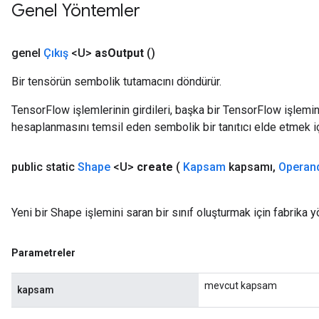
Genel Yöntemler
genel
Çıkış
<U>
as
Output
()
Bir tensörün sembolik tutamacını döndürür.
TensorFlow işlemlerinin girdileri, başka bir TensorFlow işleminin
hesaplanmasını temsil eden sembolik bir tanıtıcı elde etmek için
public static
Shape
<U>
create
(
Kapsam
kapsamı
,
Operan
Yeni bir Shape işlemini saran bir sınıf oluşturmak için fabrika 
Parametreler
mevcut kapsam
kapsam