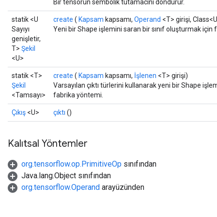
Bir tensörün sembolik tutamacını döndürür.
statik <U
create
(
Kapsam
kapsamı,
Operand
<T> girişi, Class<
Sayıyı
Yeni bir Shape işlemini saran bir sınıf oluşturmak için
genişletir,
T>
Şekil
<U>
statik <T>
create
(
Kapsam
kapsamı,
İşlenen
<T> girişi)
Şekil
Varsayılan çıktı türlerini kullanarak yeni bir Shape işle
<Tamsayı>
fabrika yöntemi.
Çıkış
<U>
çıktı
()
Kalıtsal Yöntemler
org.tensorflow.op.PrimitiveOp
sınıfından
Java.lang.Object sınıfından
org.tensorflow.Operand
arayüzünden