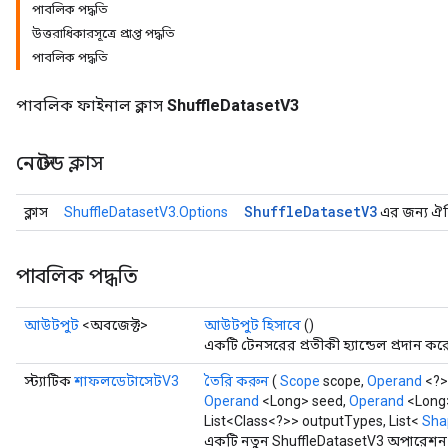
পাবলিক পদ্ধতি
উত্তরাধিকারসূত্রে প্রাপ্ত পদ্ধতি
পাবলিক পদ্ধতি
পাবলিক ফাইনাল ক্লাস
ShuffleDatasetV3
নেস্টেড ক্লাস
Shuffle
Dataset
V3
ক্লাস
ShuffleDatasetV3.Options
এর জন্য ঐচ্ছ
পাবলিক পদ্ধতি
আউটপুট
<অবজেক্ট>
আউটপুট হিসাবে
()
একটি টেনসরের প্রতীকী হ্যান্ডেল প্রদান কর
স্ট্যাটিক
শাফলডেটাসেটV3
তৈরি করুন
(
Scope
scope,
Operand
<?>
Operand
<Long> seed,
Operand
<Long
List<Class<?>> outputTypes, List<
Sha
একটি নতুন ShuffleDatasetV3 অপারেশন 