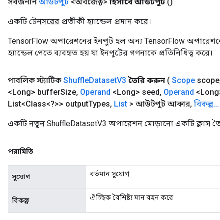
সর্বজনীন
আউটপুট
<অবজেক্ট>
হিসাবে আউটপুট
()
একটি টেনসরের প্রতীকী হ্যান্ডেল প্রদান করে।
TensorFlow অপারেশনের ইনপুট হল অন্য TensorFlow অপারেশনে
হ্যান্ডেল পেতে ব্যবহৃত হয় যা ইনপুটের গণনাকে প্রতিনিধিত্ব করে।
পাবলিক স্ট্যাটিক
Shuffle
Dataset
V3
তৈরি করুন
(
Scope
scope
<Long> buffer
Size
,
Operand
<Long> seed
,
Operand
<Long
List<Class<?>> output
Types
,
List
> আউটপুট আকার
,
বিকল্প
.
.
.
একটি নতুন ShuffleDatasetV3 অপারেশন মোড়ানো একটি ক্লাস তৈ
পরামিতি
বর্তমান সুযোগ
সুযোগ
ঐচ্ছিক বৈশিষ্ট্য মান বহন করে
বিকল্প