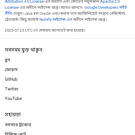
Attribution 4.0 License
-এর অধীনে এবং কোডের নমুনাগুলি
Apache 2.0
License
-এর অধীনে লাইসেন্স প্রাপ্ত। আরও জানতে,
Google Developers সাইট
নীতি
দেখুন। Java হল Oracle এবং/অথবা তার অ্যাফিলিয়েট সংস্থার রেজিস্টার্ড
ট্রেডমার্ক। কিছু কন্টেন্ট
NumPy লাইসেন্স
-এর অধীনে লাইসেন্স প্রাপ্ত।
2025-07-25 UTC-তে শেষবার আপডেট করা হয়েছে।
সবসময় যুক্ত থাকুন
ব্লগ
ফোরাম
GitHub
Twitter
YouTube
সহায়তা
সমস্যার ট্র্যাকার
রিলিজ নোট