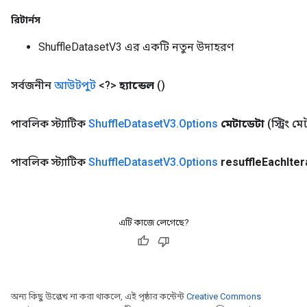
রিটার্নস
ShuffleDatasetV3 এর একটি নতুন উদাহরণ
সর্বজনীন
আউটপুট
<?>
হ্যান্ডেল
()
পাবলিক স্ট্যাটিক
Shuffle
Dataset
V3
.
Options
মেটাডেটা
(স্ট্রিং ম
পাবলিক স্ট্যাটিক
Shuffle
Dataset
V3
.
Options
resuffle
Each
Iter
x
এটি কাজে লেগেছে?
অন্য কিছু উল্লেখ না করা থাকলে, এই পৃষ্ঠার কন্টেন্ট
Creative Commons