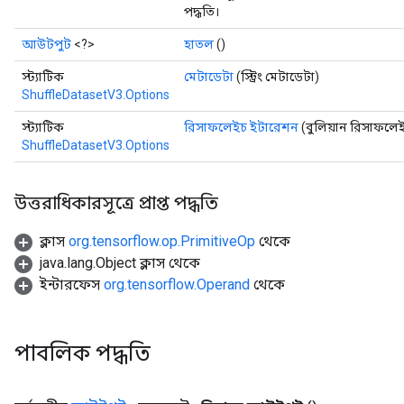
পদ্ধতি।
আউটপুট
<?>
হাতল
()
স্ট্যাটিক
মেটাডেটা
(স্ট্রিং মেটাডেটা)
ShuffleDatasetV3.Options
স্ট্যাটিক
রিসাফলেইচ ইটারেশন
(বুলিয়ান রিসাফলে
ShuffleDatasetV3.Options
উত্তরাধিকারসূত্রে প্রাপ্ত পদ্ধতি
ক্লাস
org.tensorflow.op.PrimitiveOp
থেকে
java.lang.Object ক্লাস থেকে
ইন্টারফেস
org.tensorflow.Operand
থেকে
পাবলিক পদ্ধতি