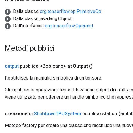
Dalla classe
org.tensorflow.op.PrimitiveOp
Dalla classe java.lang.Object
Dall'interfaccia
org.tensorflow.Operand
Metodi pubblici
output
pubblico <Booleano>
as
Output
()
Restituisce la maniglia simbolica di un tensore.
Gli input per le operazioni TensorFlow sono output di un'alt
viene utilizzato per ottenere un handle simbolico che rappresent
creazione di
Shutdown
TPUSystem
pubblico statico
(ambi
Metodo factory per creare una classe che racchiude una nu