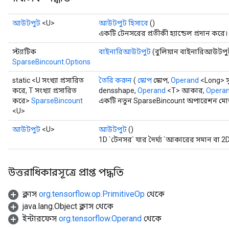
আউটপুট
<U>
আউটপুট হিসাবে
()
একটি টেনসরের প্রতীকী হ্যান্ডেল প্রদান করে।
স্ট্যাটিক
বাইনারিআউটপুট
(বুলিয়ান বাইনারিআউটপু
SparseBincount.Options
static <U সংখ্যা প্রসারিত
তৈরি করুন
(
স্কোপ
স্কোপ,
Operand
<Long> স
করে, T সংখ্যা প্রসারিত
densshape,
Operand
<T> আকার,
Opera
করে>
SparseBincount
একটি নতুন SparseBincount অপারেশন মোড়া
<U>
আউটপুট
<U>
আউটপুট
()
1D `টেনসর` যার দৈর্ঘ্য `আকারের সমান বা 2D
উত্তরাধিকারসূত্রে প্রাপ্ত পদ্ধতি
ক্লাস
org.tensorflow.op.PrimitiveOp
থেকে
java.lang.Object ক্লাস থেকে
ইন্টারফেস
org.tensorflow.Operand
থেকে