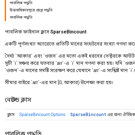
পাবলিক পদ্ধতি
উত্তরাধিকারসূত্রে প্রাপ্ত পদ্ধতি
পাবলিক পদ্ধতি
পাবলিক ফাইনাল ক্লাস
SparseBincount
একটি পূর্ণসংখ্যা অ্যারেতে প্রতিটি মানের সংঘটনের সংখ্যা গণনা কর
দৈর্ঘ্য `আকার` এবং `ওজন` এর মতো একই ধরনের ভেক্টরকে আউটপ
সূচী `i` সঞ্চয় করে যতবার `arr`-এ `i` মান গণনা করা হয়। যদি `ওজন
`ওজন`-এ মানের সমষ্টি সংরক্ষণ করে যেখানে `arr`-এ সংশ্লিষ্ট মান `i`।
সীমার বাইরে `arr`-এর মান [0, আকার) উপেক্ষা করা হয়।
নেস্টেড ক্লাস
Sparse
Bincount
ক্লাস
SparseBincount.Options
এর জন্য ঐচ্ছিক ব
পাবলিক পদ্ধতি