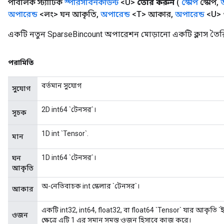
পাবলিক স্ট্যাটিক
স্পারসবিনকাউন্ট
<U>
তৈরি করুন
(
স্কোপ
স্কোপ
,
অপারেন্ড
<লং> ঘন আকৃতি
,
অপারেন্ড
<T> আকার
,
অপারেন্ড
<U>
একটি নতুন SparseBincount অপারেশন মোড়ানো একটি ক্লাস তৈরি
পরামিতি
বর্তমান সুযোগ
সুযোগ
2D int64 `টেনসর`।
সূচক
1D int `Tensor`.
মান
1D int64 `টেনসর`।
ঘন
আকৃতি
অ-নেতিবাচক int স্কেলার `টেনসর`।
আকার
একটি int32, int64, float32, বা float64 `Tensor` যার আকৃতি `
ওজন
ক্ষেত্রে এটি 1 এর সমান সমস্ত ওজন হিসাবে কাজ করে।