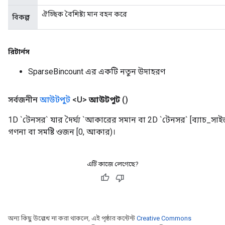
ঐচ্ছিক বৈশিষ্ট্য মান বহন করে
বিকল্প
রিটার্নস
SparseBincount এর একটি নতুন উদাহরণ
সর্বজনীন
আউটপুট
<U>
আউটপুট
()
1D `টেনসর` যার দৈর্ঘ্য `আকারের সমান বা 2D `টেনসর` [ব্যাচ_সাই
গণনা বা সমষ্টি ওজন [0, আকার)।
এটি কাজে লেগেছে?
অন্য কিছু উল্লেখ না করা থাকলে, এই পৃষ্ঠার কন্টেন্ট
Creative Commons