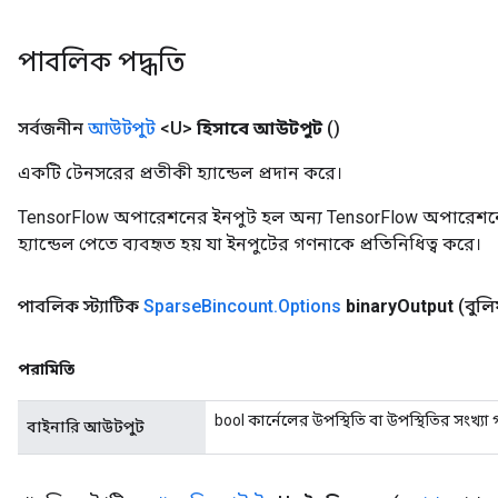
পাবলিক পদ্ধতি
সর্বজনীন
আউটপুট
<U>
হিসাবে আউটপুট
()
একটি টেনসরের প্রতীকী হ্যান্ডেল প্রদান করে।
TensorFlow অপারেশনের ইনপুট হল অন্য TensorFlow অপারেশনে
হ্যান্ডেল পেতে ব্যবহৃত হয় যা ইনপুটের গণনাকে প্রতিনিধিত্ব করে।
পাবলিক স্ট্যাটিক
Sparse
Bincount
.
Options
binary
Output
(বুল
পরামিতি
x
bool কার্নেলের উপস্থিতি বা উপস্থিতির সংখ্য
বাইনারি আউটপুট