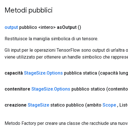
Metodi pubblici
output
pubblico <intero>
as
Output
()
Restituisce la maniglia simbolica di un tensore.
Gli input per le operazioni TensorFlow sono output di un'alt
viene utilizzato per ottenere un handle simbolico che rappresent
capacità
Stage
Size
.
Options
pubblica statica
(capacità lun
contenitore
Stage
Size
.
Options
pubblico statico
(contenito
creazione
Stage
Size
statico pubblico
(ambito
Scope
,
List
Metodo Factory per creare una classe che racchiude una nuo