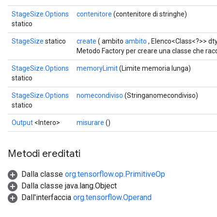
StageSize.Options
contenitore
(contenitore di stringhe)
statico
StageSize
statico
create
( ambito
ambito
, Elenco<Class<?>> dt
Metodo Factory per creare una classe che ra
x
StageSize.Options
memoryLimit
(Limite memoria lunga)
statico
StageSize.Options
nomecondiviso
(Stringanomecondiviso)
statico
Output
<Intero>
misurare
()
Metodi ereditati
Dalla classe
org.tensorflow.op.PrimitiveOp
Dalla classe java.lang.Object
Dall'interfaccia
org.tensorflow.Operand