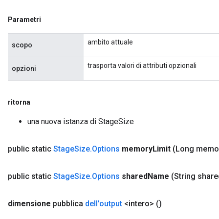
Parametri
ambito attuale
scopo
trasporta valori di attributi opzionali
opzioni
ritorna
una nuova istanza di StageSize
public static
Stage
Size
.
Options
memory
Limit
(Long memo
public static
Stage
Size
.
Options
shared
Name
(String share
dimensione
pubblica
dell'output
<intero>
()