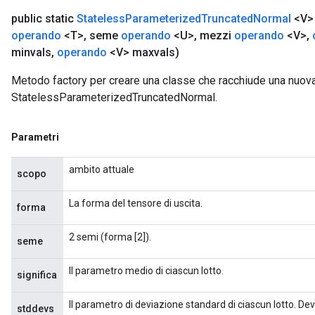
public static
Stateless
Parameterized
Truncated
Normal
<V>
operando
<T>
,
seme
operando
<U>
,
mezzi
operando
<V>
,
minvals
,
operando
<V> maxvals)
Metodo factory per creare una classe che racchiude una nuov
StatelessParameterizedTruncatedNormal.
Parametri
ambito attuale
scopo
La forma del tensore di uscita.
forma
2 semi (forma [2]).
seme
Il parametro medio di ciascun lotto.
significa
Il parametro di deviazione standard di ciascun lotto. De
stddevs