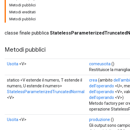
Metodi pubblici
Metodi ereditati
Metodi pubblici
classe finale pubblica
StatelessParameterizedTruncated
Metodi pubblici
Uscita
<V>
comeuscita
()
Restituisce la maniglia
statico <V estende il numero, T estende il
crea
(ambito
dell'amb
numero, U estende il numero>
dell'operando
<U>, me
StatelessParameterizedTruncatedNormal
dell'operando
<V>, val
<V>
dell'operando
<V>)
x
Metodo factory per cr
operazione Stateless
Uscita
<V>
produzione
()
Gli output sono campio