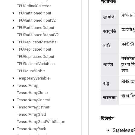
পরামিতি
TPUOrdinal
Selector
TPUPartitioned
Input
বর্তমান
সুযোগ
TPUPartitioned
Input
V2
TPUPartitioned
Output
আউটপু
আকৃতি
TPUPartitioned
Output
V2
TPUReplicate
Metadata
কাউন্টা
চাবি
TPUReplicated
Input
TPUReplicated
Output
কাউন্টা
TPUReshard
Variables
পাল্টা
উপর নির
হবে।
TPURound
Robin
Temporary
Variable
RNG অ্য
alg
Tensor
Array
Tensor
Array
Close
গামা ব
আলফা
Tensor
Array
Concat
Tensor
Array
Gather
Tensor
Array
Grad
রিটার্নস
Tensor
Array
Grad
With
Shape
Tensor
Array
Pack
Stateles