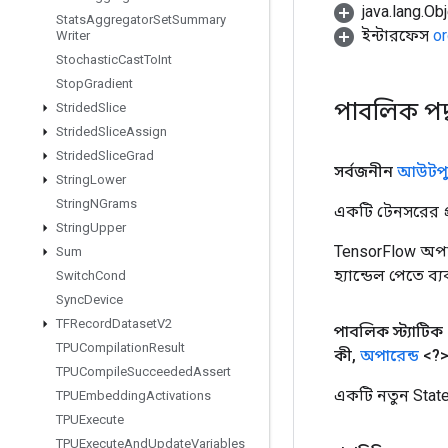
java.lang.Obj
Stats
Aggregator
Set
Summary
ইন্টারফেস
or
Writer
Stochastic
Cast
To
Int
Stop
Gradient
পাবলিক পদ
Strided
Slice
Strided
Slice
Assign
Strided
Slice
Grad
সর্বজনীন
আউটপু
String
Lower
String
NGrams
একটি টেনসরের প্র
String
Upper
TensorFlow অপা
Sum
হ্যান্ডেল পেতে ব
Switch
Cond
Sync
Device
TFRecord
Dataset
V2
পাবলিক স্ট্যাটিক
TPUCompilation
Result
কী
,
অপারেন্ড
<?>
TPUCompile
Succeeded
Assert
একটি নতুন Stat
TPUEmbedding
Activations
TPUExecute
TPUExecute
And
Update
Variables