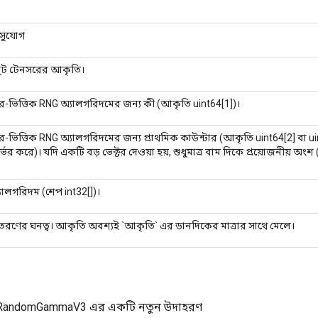
 সুযোগ
ট টেনসরের আকৃতি।
র-ভিত্তিক RNG অ্যালগরিদমের জন্য কী (আকৃতি uint64[1])।
র-ভিত্তিক RNG অ্যালগরিদমের জন্য প্রাথমিক কাউন্টার (আকৃতি uint64[2] বা u
্ভর করে)। যদি একটি বড় ভেক্টর দেওয়া হয়, শুধুমাত্র বাম দিকে প্রয়োজনীয় অংশ
ালগরিদম (শেপ int32[])।
িতরণের ঘনত্ব। আকৃতি অবশ্যই `আকৃতি` এর ডানদিকের মাত্রার সাথে মেলে।
sRandomGammaV3 এর একটি নতুন উদাহরণ