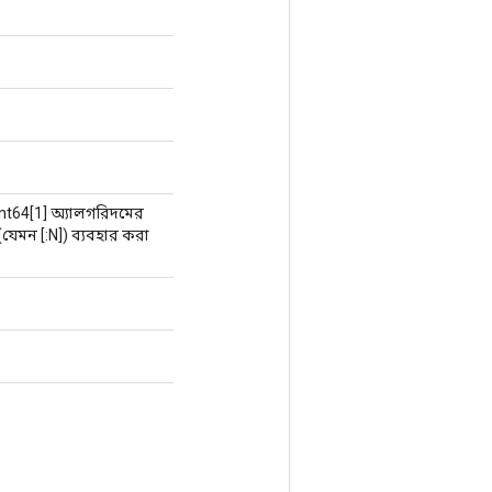
int64[1] অ্যালগরিদমের
 (যেমন [:N]) ব্যবহার করা