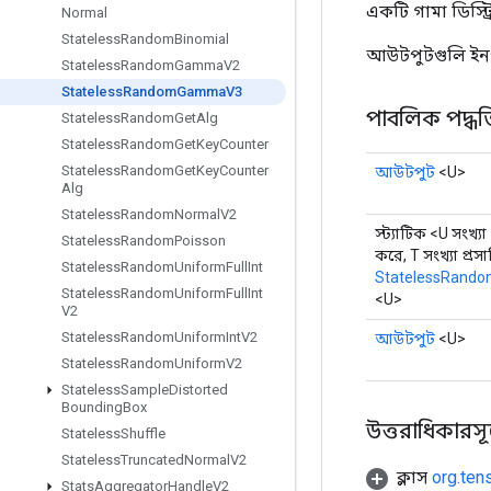
একটি গামা ডিস্ট্
Normal
Stateless
Random
Binomial
আউটপুটগুলি ইনপ
Stateless
Random
Gamma
V2
Stateless
Random
Gamma
V3
পাবলিক পদ্ধত
Stateless
Random
Get
Alg
Stateless
Random
Get
Key
Counter
Stateless
Random
Get
Key
Counter
আউটপুট
<U>
Alg
Stateless
Random
Normal
V2
স্ট্যাটিক <U সংখ্যা
Stateless
Random
Poisson
করে, T সংখ্যা প্র
Stateless
Random
Uniform
Full
Int
StatelessRan
Stateless
Random
Uniform
Full
Int
<U>
V2
Stateless
Random
Uniform
Int
V2
আউটপুট
<U>
Stateless
Random
Uniform
V2
Stateless
Sample
Distorted
Bounding
Box
উত্তরাধিকারসূত্রে
Stateless
Shuffle
Stateless
Truncated
Normal
V2
ক্লাস
org.ten
Stats
Aggregator
Handle
V2