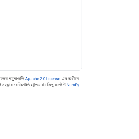
ডের নমুনাগুলি
Apache 2.0 License
-এর অধীনে
থার রেজিস্টার্ড ট্রেডমার্ক। কিছু কন্টেন্ট
NumPy