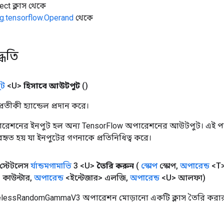
ect ক্লাস থেকে
g.tensorflow.Operand
থেকে
্ধতি
ট
<U>
হিসাবে আউটপুট
()
তীকী হ্যান্ডেল প্রদান করে।
রেশনের ইনপুট হল অন্য TensorFlow অপারেশনের আউটপুট। এই পদ্
্যবহৃত হয় যা ইনপুটের গণনাকে প্রতিনিধিত্ব করে।
 স্টেটলেস
র্যান্ডমগামাভি
3 <U>
তৈরি করুন
(
স্কোপ
স্কোপ
,
অপারেন্ড
<T>
 কাউন্টার
,
অপারেন্ড
<ইন্টেজার> এলজি
,
অপারেন্ড
<U> আলফা)
elessRandomGammaV3 অপারেশন মোড়ানো একটি ক্লাস তৈরি করার 