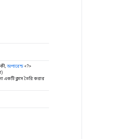
 কী,
অপারেন্ড
<?>
া)
একটি ক্লাস তৈরি করার