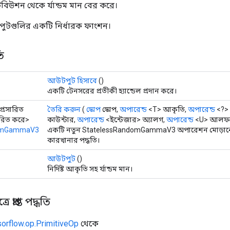
রিবিউশন থেকে র্যান্ডম মান বের করে।
ুটগুলির একটি নির্ধারক ফাংশন।
ি
আউটপুট হিসাবে
()
একটি টেনসরের প্রতীকী হ্যান্ডেল প্রদান করে।
 প্রসারিত
তৈরি করুন
(
স্কোপ
স্কোপ,
অপারেন্ড
<T> আকৃতি,
অপারেন্ড
<?>
সারিত করে>
কাউন্টার,
অপারেন্ড
<ইন্টেজার> অ্যালগ,
অপারেন্ড
<U> আলফ
domGammaV3
একটি নতুন StatelessRandomGammaV3 অপারেশন মোড়ানো 
কারখানার পদ্ধতি।
আউটপুট
()
নির্দিষ্ট আকৃতি সহ র্যান্ডম মান।
 প্রাপ্ত পদ্ধতি
sorflow.op.PrimitiveOp
থেকে