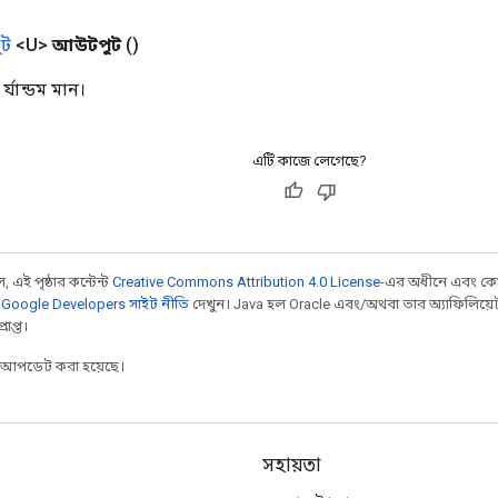
ট
<U>
আউটপুট
()
র্যান্ডম মান।
এটি কাজে লেগেছে?
 এই পৃষ্ঠার কন্টেন্ট
Creative Commons Attribution 4.0 License
-এর অধীনে এবং কো
,
Google Developers সাইট নীতি
দেখুন। Java হল Oracle এবং/অথবা তার অ্যাফিলিয়েট সংস্
াপ্ত।
র আপডেট করা হয়েছে।
সহায়তা