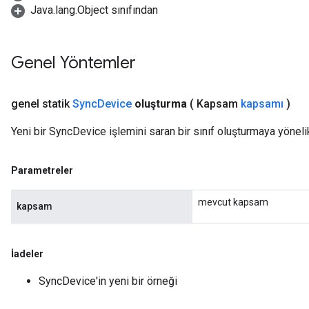
Java.lang.Object sınıfından
Genel Yöntemler
genel statik
Sync
Device
oluşturma
( Kapsam
kapsamı
)
Yeni bir SyncDevice işlemini saran bir sınıf oluşturmaya yöneli
Parametreler
mevcut kapsam
kapsam
İadeler
SyncDevice'in yeni bir örneği