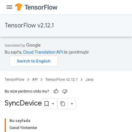
x
TensorFlow v2.12.1
Bu sayfa,
Cloud Translation API
ile çevrilmiştir.
TensorFlow
API
TensorFlow v2.12.1
Java
Bu size yardımcı oldu mu?
Sync
Device
Bu sayfada
Genel Yöntemler