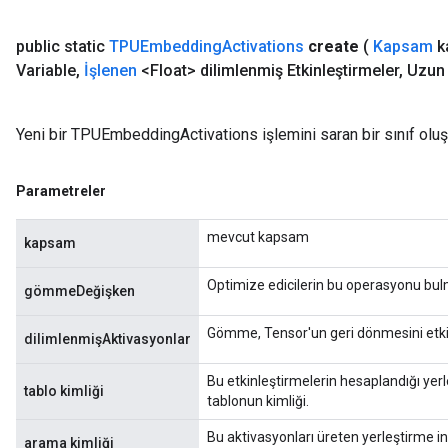
public static
TPUEmbedding
Activations
create
(
Kapsam
k
Variable
,
İşlenen
<Float> dilimlenmiş Etkinleştirmeler
,
Uzun 
Yeni bir TPUEmbeddingActivations işlemini saran bir sınıf olu
Parametreler
mevcut kapsam
kapsam
Optimize edicilerin bu operasyonu bulma
gömmeDeğişken
Gömme, Tensor'un geri dönmesini etkinl
dilimlenmişAktivasyonlar
Bu etkinleştirmelerin hesaplandığı ye
tablo kimliği
tablonun kimliği.
Bu aktivasyonları üreten yerleştirme in
arama kimliği