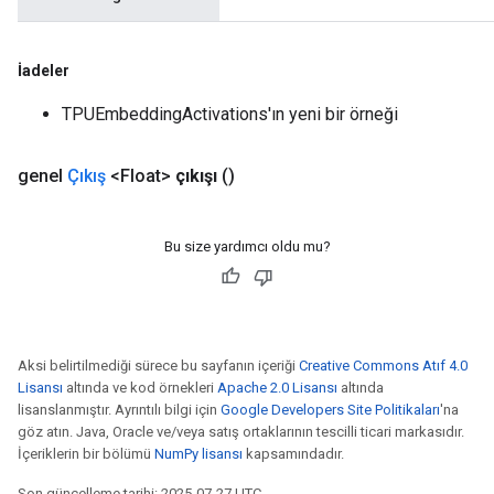
İadeler
TPUEmbeddingActivations'ın yeni bir örneği
genel
Çıkış
<Float>
çıkışı
()
Bu size yardımcı oldu mu?
Aksi belirtilmediği sürece bu sayfanın içeriği
Creative Commons Atıf 4.0
Lisansı
altında ve kod örnekleri
Apache 2.0 Lisansı
altında
lisanslanmıştır. Ayrıntılı bilgi için
Google Developers Site Politikaları
'na
göz atın. Java, Oracle ve/veya satış ortaklarının tescilli ticari markasıdır.
İçeriklerin bir bölümü
NumPy lisansı
kapsamındadır.
Son güncelleme tarihi: 2025-07-27 UTC.