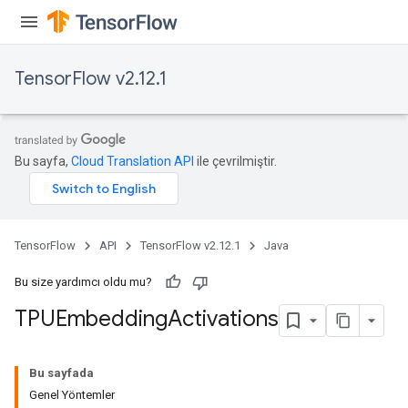
TensorFlow v2.12.1
Bu sayfa,
Cloud Translation API
ile çevrilmiştir.
TensorFlow
API
TensorFlow v2.12.1
Java
Bu size yardımcı oldu mu?
TPUEmbedding
Activations
Bu sayfada
Genel Yöntemler