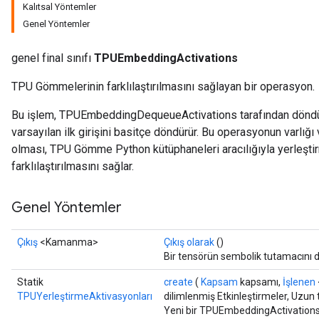
Kalıtsal Yöntemler
Genel Yöntemler
genel final sınıfı
TPUEmbeddingActivations
TPU Gömmelerinin farklılaştırılmasını sağlayan bir operasyon.
Bu işlem, TPUEmbeddingDequeueActivations tarafından döndür
varsayılan ilk girişini basitçe döndürür. Bu operasyonun varlığı 
olması, TPU Gömme Python kütüphaneleri aracılığıyla yerleştirm
farklılaştırılmasını sağlar.
Genel Yöntemler
Çıkış
<Kamanma>
Çıkış olarak
()
Bir tensörün sembolik tutamacını 
Statik
create
(
Kapsam
kapsamı,
İşlenen
TPUYerleştirmeAktivasyonları
dilimlenmiş Etkinleştirmeler, Uzun 
Yeni bir TPUEmbeddingActivations i