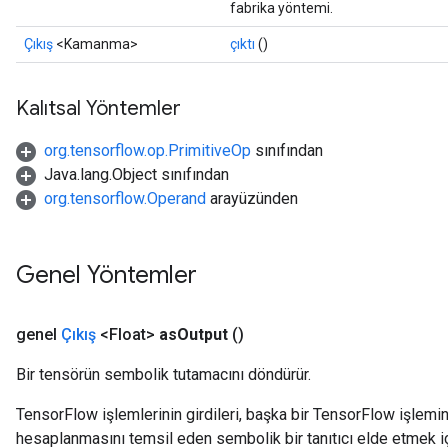
fabrika yöntemi.
Çıkış
<Kamanma>
çıktı
()
Kalıtsal Yöntemler
org.tensorflow.op.PrimitiveOp
sınıfından
Java.lang.Object sınıfından
org.tensorflow.Operand
arayüzünden
Genel Yöntemler
genel
Çıkış
<Float>
as
Output
()
Bir tensörün sembolik tutamacını döndürür.
TensorFlow işlemlerinin girdileri, başka bir TensorFlow işleminin
hesaplanmasını temsil eden sembolik bir tanıtıcı elde etmek için