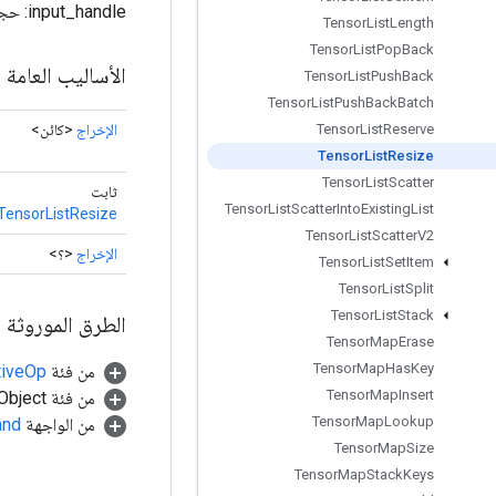
input_handle: حجم قائمة الإدخال: حجم قائمة الإخراج
Tensor
List
Length
Tensor
List
Pop
Back
الأساليب العامة
Tensor
List
Push
Back
Tensor
List
Push
Back
Batch
الإخراج
<كائن>
Tensor
List
Reserve
Tensor
List
Resize
Tensor
List
Scatter
ثابت
Tensor
List
Scatter
Into
Existing
List
TensorListResize
Tensor
List
Scatter
V2
الإخراج
<؟>
Tensor
List
Set
Item
Tensor
List
Split
Tensor
List
Stack
الطرق الموروثة
Tensor
Map
Erase
Tensor
Map
Has
Key
من فئة
tiveOp
Tensor
Map
Insert
من فئة java.lang.Object
Tensor
Map
Lookup
من الواجهة
and
Tensor
Map
Size
Tensor
Map
Stack
Keys