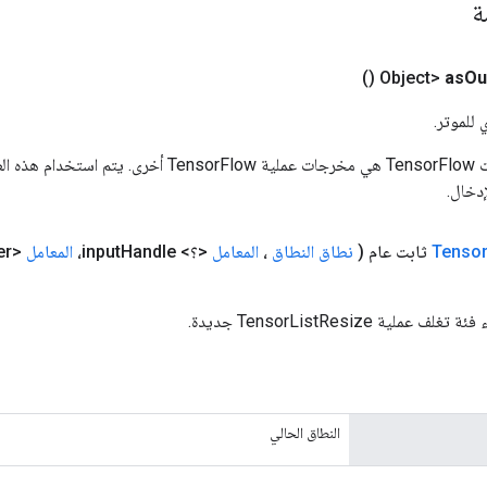
مة
()
as
Ou
 للموتر.
المدخلات إلى عمليات TensorFlow هي مخرجات عملية rFlow
دخال.
Tenso
ثابت عام
(
نطاق النطاق
،
المعامل
<؟> input
Handle،
المعامل
<Integer> الحجم)
لية TensorListResize جديدة.
النطاق الحالي