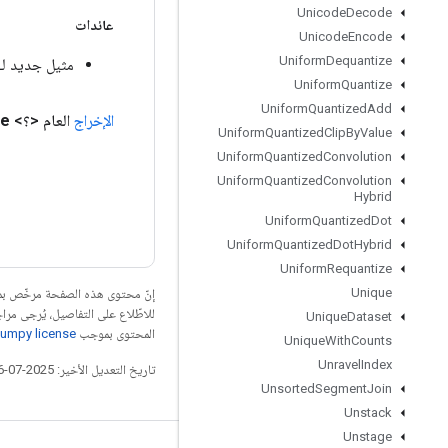
Unicode
Decode
عائدات
Unicode
Encode
Uniform
Dequantize
مثيل جديد لـ nsorListResize
Uniform
Quantize
Uniform
Quantized
Add
الإخراج
العام <؟>
le
Uniform
Quantized
Clip
By
Value
Uniform
Quantized
Convolution
Uniform
Quantized
Convolution
Hybrid
Uniform
Quantized
Dot
Uniform
Quantized
Dot
Hybrid
Uniform
Requantize
Unique
إنّ محتوى هذه الصفحة مرخّص 
للاطّلاع على التفاصيل، يُرجى مرا
Unique
Dataset
المحتوى بموجب
umpy license
Unique
With
Counts
Unravel
Index
تاريخ التعديل الأخير: 2025-07-26 (حسب التوقيت العالمي المتفَّق عليه)
Unsorted
Segment
Join
Unstack
Unstage