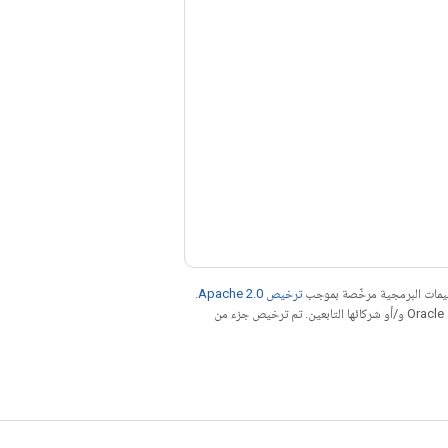
عليمات البرمجية مرخّصة بموجب
ترخيص Apache 2.0‏
.
. إنّ Java هي علامة تجارية مسجَّلة لشركة Oracle و/أو شركائها التابعين. تم ترخيص جزء من