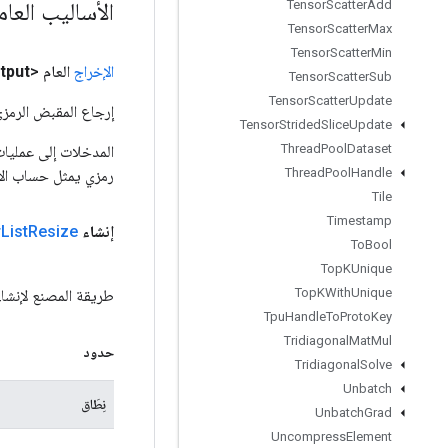
الأساليب العا
Tensor
Scatter
Add
Tensor
Scatter
Max
Tensor
Scatter
Min
الإخراج
العام <Object>
tput
Tensor
Scatter
Sub
Tensor
Scatter
Update
إرجاع المقبض الرمزي
Tensor
Strided
Slice
Update
Thread
Pool
Dataset
Thread
Pool
Handle
رمزي يمثل حساب الإ
Tile
Timestamp
إنشاء
Resize
List
r
To
Bool
Top
KUnique
Top
KWith
Unique
طريقة المصنع لإنشاء فئة تغلف عم
Tpu
Handle
To
Proto
Key
Tridiagonal
Mat
Mul
حدود
Tridiagonal
Solve
Unbatch
نِطَاق
Unbatch
Grad
Uncompress
Element