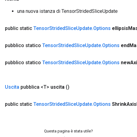
una nuova istanza di TensorStridedSliceUpdate
public static
Tensor
Strided
Slice
Update
.
Options
ellipsis
Ma
pubblico statico
Tensor
Strided
Slice
Update
.
Options
end
Ma
pubblico statico
Tensor
Strided
Slice
Update
.
Options
new
Ax
Uscita
pubblica <T>
uscita
()
public static
Tensor
Strided
Slice
Update
.
Options
Shrink
Axis
Questa pagina è stata utile?