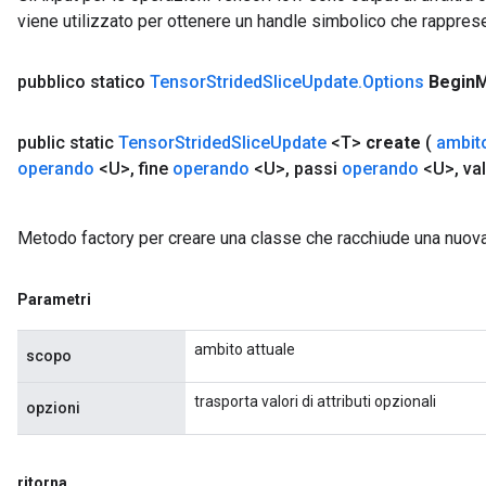
viene utilizzato per ottenere un handle simbolico che rappresent
pubblico statico
Tensor
Strided
Slice
Update
.
Options
Begin
public static
Tensor
Strided
Slice
Update
<T>
create
(
ambit
operando
<U>
,
fine
operando
<U>
,
passi
operando
<U>
,
va
Metodo factory per creare una classe che racchiude una nuov
Parametri
ambito attuale
scopo
trasporta valori di attributi opzionali
opzioni
ritorna