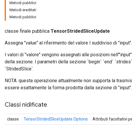
Metodi pubblici
Metodi ereditati
Metodi pubblici
classe finale pubblica
TensorStridedSliceUpdate
Assegna "value" al riferimento del valore l suddiviso di "input".
I valori di "valore" vengono assegnati alle posizioni nell'"inpu
della sezione. I parametri della sezione `begin` `end` `strid
`StridedSlice`.
NOTA: questa operazione attualmente non supporta la trasmiss
essere esattamente la forma prodotta dalla sezione di "input".
Classi nidificate
classe
TensorStridedSliceUpdate.Options
Attributi facoltativi p