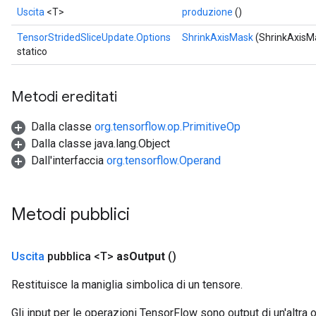
Uscita
<T>
produzione
()
TensorStridedSliceUpdate.Options
ShrinkAxisMask
(ShrinkAxisM
statico
Metodi ereditati
Dalla classe
org.tensorflow.op.PrimitiveOp
Dalla classe java.lang.Object
Dall'interfaccia
org.tensorflow.Operand
Metodi pubblici
Uscita
pubblica <T>
as
Output
()
Restituisce la maniglia simbolica di un tensore.
Gli input per le operazioni TensorFlow sono output di un'alt