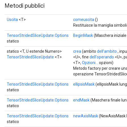
Metodi pubblici
Uscita
<T>
comeuscita
()
Restituisce la maniglia simboli
TensorStridedSliceUpdate.Options
BeginMask
(Maschera iniziale
statico
statico <T, U estende Numero>
crea
(ambito
dell'ambito
, inp
TensorStridedSliceUpdate
<T>
<U>, fine
dell'operando
<U>, p
<T>,
Opzioni...
opzioni)
Metodo factory per creare un
operazione TensorStridedSlic
TensorStridedSliceUpdate.Options
ellipsisMask
(ellipsisMask lun
statico
TensorStridedSliceUpdate.Options
endMask
(Maschera finale lu
statico
TensorStridedSliceUpdate.Options
newAxisMask
(NewAxisMask 
statico