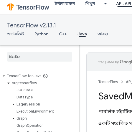
ইনস্টল করুন
শিখুন
API, API
TensorFlow v2.13.1
ওভারভিউ
Python
C++
Java
আরও
Tensor
Flow for Java
TensorFlow
API
org
.
tensorflow
এক নজরে
Saved
M
Data
Type
Eager
Session
পাবলিক স্ট্যাটি
Execution
Environment
Graph
একটি সংরক্ষিত 
Graph
Operation