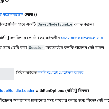
িত মডেলবান্ডেল
লোড
()
কল্পগুলির সাথে একটি
SavedModelBundle
লোড করুন।
বাইট[] কনফিগার প্রোটো)
সহ
সর্বজনীন
সেভডমডেলবান্ডল।লোডার
 সময় তৈরি করা
Session
অবজেক্টের কনফিগারেশন সেট করুন।
সিরিয়ালাইজড
কনফিগপ্রোটো প্রোটোকল বাফার
।
odel
Bundle
.
Loader
with
Run
Options
(বাইট[] বিকল্প)
াইজেশন অপারেশন চালানোর সময় ব্যবহার করার জন্য বিকল্প সেট ক