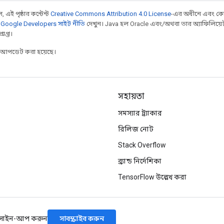
 এই পৃষ্ঠার কন্টেন্ট
Creative Commons Attribution 4.0 License
-এর অধীনে এবং কো
,
Google Developers সাইট নীতি
দেখুন। Java হল Oracle এবং/অথবা তার অ্যাফিলিয়েট সংস্
াপ্ত।
র আপডেট করা হয়েছে।
সহায়তা
সমস্যার ট্র্যাকার
রিলিজ নোট
Stack Overflow
ব্র্যান্ড নির্দেশিকা
TensorFlow উল্লেখ করা
সাবস্ক্রাইব করুন
 সাইন-আপ করুন