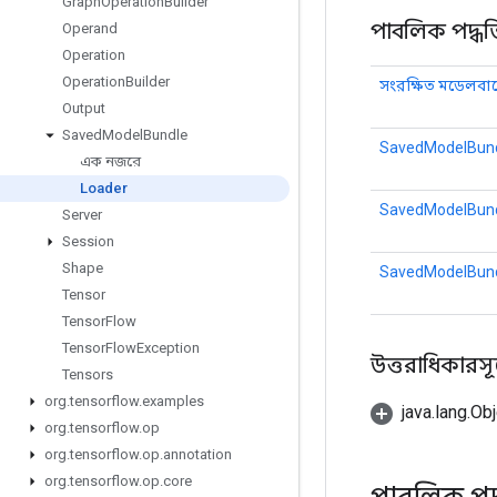
Graph
Operation
Builder
পাবলিক পদ্ধত
Operand
Operation
Operation
Builder
সংরক্ষিত মডেলবান
Output
Saved
Model
Bundle
SavedModelBund
এক নজরে
Loader
SavedModelBund
Server
Session
Shape
SavedModelBund
Tensor
Tensor
Flow
Tensor
Flow
Exception
উত্তরাধিকারসূত্রে
Tensors
org
.
tensorflow
.
examples
java.lang.Obj
org
.
tensorflow
.
op
org
.
tensorflow
.
op
.
annotation
org
.
tensorflow
.
op
.
core
পাবলিক পদ