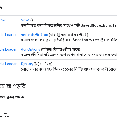
ি
্ডেল
বোঝা
()
SavedModelBundle
কনফিগার করা বিকল্পগুলির সাথে একটি
le.Loader
কনফিগপ্রোটো সহ
(বাইট[] কনফিগার প্রোটো)
Session
মডেল লোড করার সময় তৈরি করা
অবজেক্টের কনফিগ
le.Loader
RunOptions
(বাইট[] বিকল্পগুলির সাথে)
মডেল ইনিশিয়ালাইজেশন অপারেশন চালানোর সময় ব্যবহার করার
le.Loader
ট্যাগ সহ
(স্ট্রিং... ট্যাগ)
লোড করার জন্য সংরক্ষিত মডেলের নির্দিষ্ট গ্রাফ সনাক্তকারী ট্যা
 প্রাপ্ত পদ্ধতি
ect ক্লাস থেকে
্ধতি