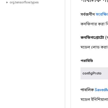
org
.
tensorflow
.
types
সর্বজনীন
সংরক্ষ
কনফিগার করা বি
কনফিগপ্রোটো
(
মডেল লোড করার
পরামিতি
configProto
পাবলিক
Saved
M
মডেল ইনিশিয়াল