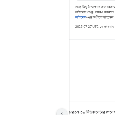
অন্য কিছু উল্লেখ না করা থাকলে,
লাইসেন্স প্রাপ্ত। আরও জানতে
লাইসেন্স
-এর অধীনে লাইসেন্স প্র
2025-07-27 UTC-তে শেষবা
সবসময় যুক্ত থাকুন
ব্লগ
ফোরাম
GitHub
Twitter
YouTube
শর্তাবলী
গোপনীয়তা
Manage cookies
TensorFlow নিউজলেটার পেতে