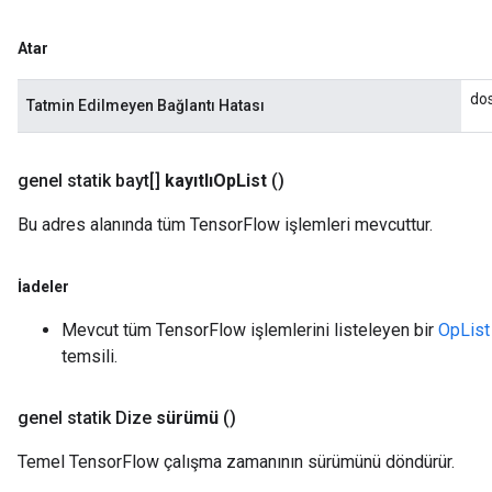
Atar
dos
Tatmin Edilmeyen Bağlantı Hatası
genel statik bayt[]
kayıtlıOp
List
()
Bu adres alanında tüm TensorFlow işlemleri mevcuttur.
İadeler
Mevcut tüm TensorFlow işlemlerini listeleyen bir
OpList
temsili.
genel statik Dize
sürümü
()
Temel TensorFlow çalışma zamanının sürümünü döndürür.