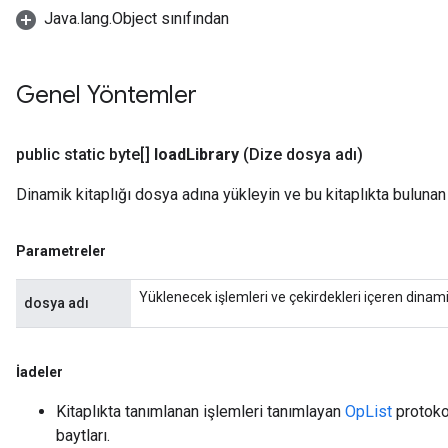
Java.lang.Object sınıfından
Genel Yöntemler
public static byte[]
load
Library
(Dize dosya adı)
Dinamik kitaplığı dosya adına yükleyin ve bu kitaplıkta bulunan
Parametreler
Yüklenecek işlemleri ve çekirdekleri içeren dinamik
dosya adı
İadeler
Kitaplıkta tanımlanan işlemleri tanımlayan
OpList
protokol
baytları.