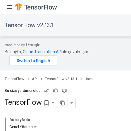
TensorFlow v2.13.1
Bu sayfa,
Cloud Translation API
ile çevrilmiştir.
TensorFlow
API
TensorFlow v2.13.1
Java
Bu size yardımcı oldu mu?
Tensor
Flow
Bu sayfada
Genel Yöntemler