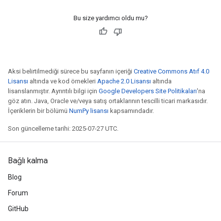
Bu size yardımcı oldu mu?
Aksi belirtilmediği sürece bu sayfanın içeriği
Creative Commons Atıf 4.0
Lisansı
altında ve kod örnekleri
Apache 2.0 Lisansı
altında
lisanslanmıştır. Ayrıntılı bilgi için
Google Developers Site Politikaları
'na
göz atın. Java, Oracle ve/veya satış ortaklarının tescilli ticari markasıdır.
İçeriklerin bir bölümü
NumPy lisansı
kapsamındadır.
Son güncelleme tarihi: 2025-07-27 UTC.
Bağlı kalma
Blog
Forum
GitHub