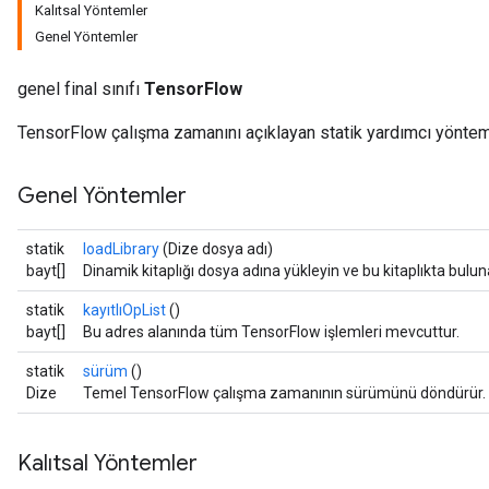
Kalıtsal Yöntemler
Genel Yöntemler
genel final sınıfı
TensorFlow
TensorFlow çalışma zamanını açıklayan statik yardımcı yöntem
Genel Yöntemler
statik
loadLibrary
(Dize dosya adı)
bayt[]
Dinamik kitaplığı dosya adına yükleyin ve bu kitaplıkta bulun
statik
kayıtlıOpList
()
bayt[]
Bu adres alanında tüm TensorFlow işlemleri mevcuttur.
statik
sürüm
()
Dize
Temel TensorFlow çalışma zamanının sürümünü döndürür.
Kalıtsal Yöntemler