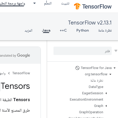
تثبيت
التعلُّم
واجهة برمجة التطب
TensorFlow v2.13.1
نظرة عامة
Python
C++
Java
المزيد
Tensor
Flow for Java
TensorFlow
واجه
org
.
tensorflow
نظرة عامّة
Tensors
Data
Type
Eager
Session
Tensors
الطبقة ال
Execution
Environment
Graph
طرق المصنع الآمنة ل
Graph
Operation