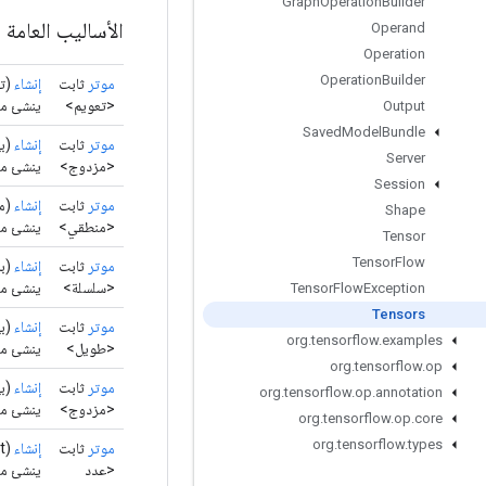
Graph
Operation
Builder
الأساليب العامة
Operand
Operation
Operation
Builder
موتر
ثابت
إنشاء
(تع
<تعويم>
ينشئ موت
Output
Saved
Model
Bundle
موتر
ثابت
إنشاء
(بي
Server
<مزدوج>
ينشئ موت
Session
موتر
ثابت
إنشاء
(من
Shape
<منطقي>
ينشئ موتر 
Tensor
Tensor
Flow
موتر
ثابت
إنشاء
(با
<سلسلة>
ينشئ موت
Tensor
Flow
Exception
Tensors
موتر
ثابت
إنشاء
(بي
org
.
tensorflow
.
examples
<طويل>
ينشئ موت
org
.
tensorflow
.
op
موتر
ثابت
إنشاء
(بي
org
.
tensorflow
.
op
.
annotation
<مزدوج>
ينشئ مو
org
.
tensorflow
.
op
.
core
org
.
tensorflow
.
types
موتر
ثابت
إنشاء
(int[][][][][] البيانات)
<عدد
ينشئ موترًا