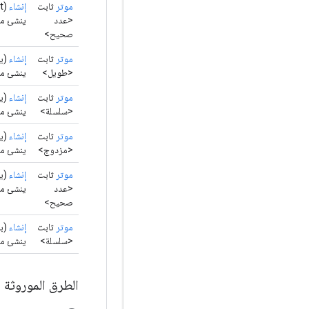
موتر
ثابت
إنشاء
(int[][][][] البيانات)
<عدد
ينشئ موت
صحيح>
موتر
ثابت
إنشاء
(بي
<طويل>
ينشئ مو
موتر
ثابت
إنشاء
(بي
<سلسلة>
ينشئ مو
موتر
ثابت
إنشاء
(بي
<مزدوج>
ينشئ موترًا
موتر
ثابت
إنشاء
(بيان
<عدد
ينشئ موت
صحيح>
موتر
ثابت
إنشاء
(با
<سلسلة>
ينشئ موتر 
الطرق الموروثة