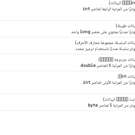
int
رًا من المرتبة الرابعة لعناصر
.
انات طويلة)
long
ترًا عدديًا يحتوي على عنصر
واحد.
انات السلسلة، مجموعة محارف الأحرف)
تر سلسلة عدديًا باستخدام ترميز محدد.
انات مزدوجة [][][][][]])
double
 من المرتبة 6 للعناصر
.
ات int[])
int
رًا من المرتبة الأولى لعناصر
.
يت [][][][][] البيانات)
byte
من المرتبة 5 لعناصر
.