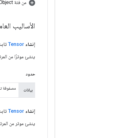
من فئة java.lang.Object
الأساليب العا
إنشاء
Tensor
ثابت ع
ينشئ موترًا من المرت
حدود
مصفوفة تحت
بيانات
إنشاء
Tensor
ثابت عا
ينشئ موتر من المرتب