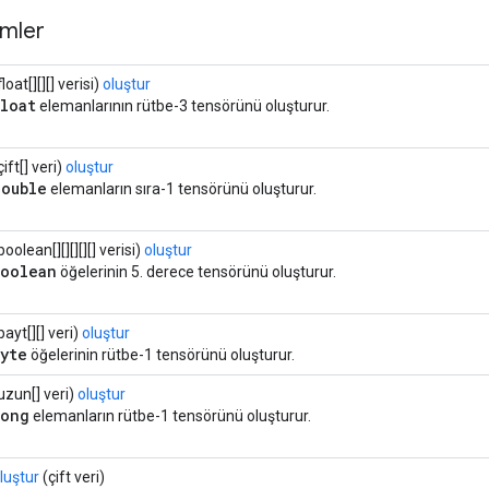
mler
float[][][] verisi)
oluştur
float
elemanlarının rütbe-3 tensörünü oluşturur.
çift[] veri)
oluştur
double
elemanların sıra-1 tensörünü oluşturur.
boolean[][][][][] verisi)
oluştur
boolean
öğelerinin 5. derece tensörünü oluşturur.
bayt[][] veri)
oluştur
byte
öğelerinin rütbe-1 tensörünü oluşturur.
uzun[] veri)
oluştur
long
elemanların rütbe-1 tensörünü oluşturur.
luştur
(çift veri)