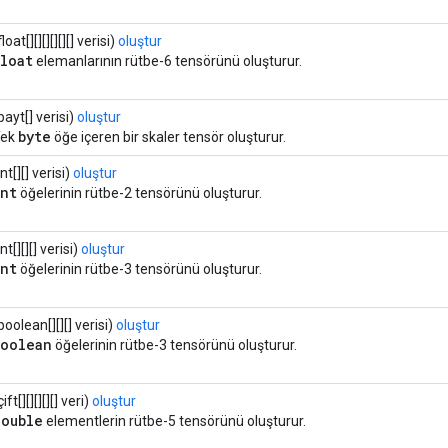
float[][][][][][] verisi)
oluştur
float
elemanlarının rütbe-6 tensörünü oluşturur.
bayt[] verisi)
oluştur
byte
Tek
öğe içeren bir skaler tensör oluşturur.
int[][] verisi)
oluştur
int
öğelerinin rütbe-2 tensörünü oluşturur.
int[][][] verisi)
oluştur
int
öğelerinin rütbe-3 tensörünü oluşturur.
boolean[][][] verisi)
oluştur
boolean
öğelerinin rütbe-3 tensörünü oluşturur.
çift[][][][][] veri)
oluştur
double
elementlerin rütbe-5 tensörünü oluşturur.