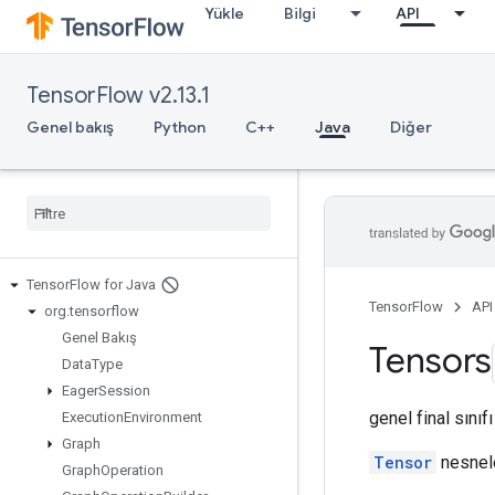
Yükle
Bilgi
API
TensorFlow v2.13.1
Genel bakış
Python
C++
Java
Diğer
Tensor
Flow for Java
TensorFlow
API
org
.
tensorflow
Genel Bakış
Tensors
Data
Type
Eager
Session
genel final sınıf
Execution
Environment
Graph
Tensor
nesnele
Graph
Operation