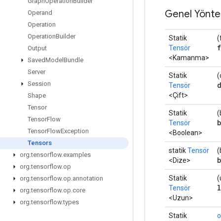
Graph
Operation
Builder
Genel Yönte
Operand
Operation
Operation
Builder
Statik
(
Tensör
Output
<Kamanma>
Saved
Model
Bundle
Server
Statik
(
Session
Tensör
<Çift>
Shape
Tensor
Statik
(
Tensor
Flow
Tensör
Tensor
Flow
Exception
<Boolean>
Tensors
statik
Tensör
(
org
.
tensorflow
.
examples
<Dize>
org
.
tensorflow
.
op
Statik
(
org
.
tensorflow
.
op
.
annotation
Tensör
org
.
tensorflow
.
op
.
core
<Uzun>
org
.
tensorflow
.
types
Statik
o