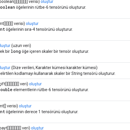
boolean[][][][][][] verisi)
oluştur
boolean
öğelerinin rütbe-6 tensörünü oluşturur.
int[][][][] verisi)
oluştur
int
öğelerinin sıra-4 tensörünü oluşturur.
luştur
(uzun veri)
long
ek bir
öğe içeren skaler bir tensör oluşturur.
luştur
(Dize verileri, Karakter kümesi karakter kümesi)
elirtilen kodlamayı kullanarak skaler bir String tensörü oluşturur.
çift[][][][][][] veri)
oluştur
double
elementlerin rütbe-6 tensörünü oluşturur.
int[] verisi)
oluştur
int
öğelerinin derece 1 tensörünü oluşturur.
bayt[][][][][][] veri)
oluştur