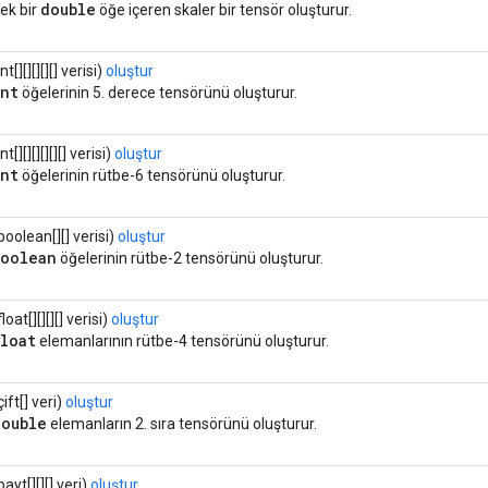
double
ek bir
öğe içeren skaler bir tensör oluşturur.
int[][][][][] verisi)
oluştur
int
öğelerinin 5. derece tensörünü oluşturur.
int[][][][][][] verisi)
oluştur
int
öğelerinin rütbe-6 tensörünü oluşturur.
boolean[][] verisi)
oluştur
boolean
öğelerinin rütbe-2 tensörünü oluşturur.
float[][][][] verisi)
oluştur
float
elemanlarının rütbe-4 tensörünü oluşturur.
çift[] veri)
oluştur
double
elemanların 2. sıra tensörünü oluşturur.
bayt[][][] veri)
oluştur