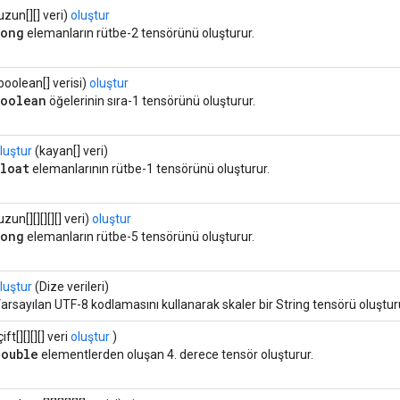
uzun[][] veri)
oluştur
long
elemanların rütbe-2 tensörünü oluşturur.
boolean[] verisi)
oluştur
boolean
öğelerinin sıra-1 tensörünü oluşturur.
luştur
(kayan[] veri)
float
elemanlarının rütbe-1 tensörünü oluşturur.
uzun[][][][][] veri)
oluştur
long
elemanların rütbe-5 tensörünü oluşturur.
luştur
(Dize verileri)
arsayılan UTF-8 kodlamasını kullanarak skaler bir String tensörü oluştur
çift[][][][] veri
oluştur
)
double
elementlerden oluşan 4. derece tensör oluşturur.