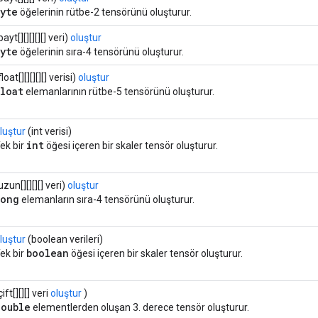
byte
öğelerinin rütbe-2 tensörünü oluşturur.
bayt[][][][][] veri)
oluştur
byte
öğelerinin sıra-4 tensörünü oluşturur.
float[][][][][] verisi)
oluştur
float
elemanlarının rütbe-5 tensörünü oluşturur.
luştur
(int verisi)
int
ek bir
öğesi içeren bir skaler tensör oluşturur.
uzun[][][][] veri)
oluştur
long
elemanların sıra-4 tensörünü oluşturur.
luştur
(boolean verileri)
boolean
ek bir
öğesi içeren bir skaler tensör oluşturur.
çift[][][] veri
oluştur
)
double
elementlerden oluşan 3. derece tensör oluşturur.