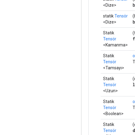
<Dize>
statik
Tensör
(
<Dize>
Statik
(
Tensör
<Kamanma>
Statik
o
Tensör
T
<Tamsayı>
Statik
(
Tensör
<Uzun>
Statik
o
Tensör
T
<Boolean>
Statik
(
Tensör