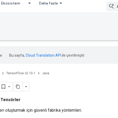
Ekosistem
Daha fazla
Bu sayfa,
Cloud Translation API
ile çevrilmiştir.
TensorFlow v2.13.1
Java
ı
Tensörler
ri oluşturmak için güvenli fabrika yöntemleri.