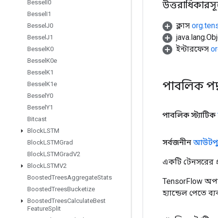
Bessel
I0
উত্তরাধিকারসূত্র
Bessel
I1
ক্লাস
org.ten
Bessel
J0
java.lang.Obj
Bessel
J1
ইন্টারফেস
or
Bessel
K0
Bessel
K0e
Bessel
K1
পাবলিক পদ
Bessel
K1e
Bessel
Y0
Bessel
Y1
পাবলিক স্ট্যাটিক
Bitcast
Block
LSTM
সর্বজনীন
আউটপু
Block
LSTMGrad
Block
LSTMGrad
V2
একটি টেনসরের প্র
Block
LSTMV2
Boosted
Trees
Aggregate
Stats
TensorFlow অপা
Boosted
Trees
Bucketize
হ্যান্ডেল পেতে ব
Boosted
Trees
Calculate
Best
Feature
Split