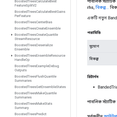
পাবলিক স্ট্যাটিক
Boosted
Trees
Calculate
Best
Feature
Split
V2
rhs
,
বিকল্প
.
.
.
বিকল
Boosted
Trees
Calculate
Best
Gains
Per
Feature
একটি নতুন Band
Boosted
Trees
Center
Bias
Boosted
Trees
Create
Ensemble
পরামিতি
Boosted
Trees
Create
Quantile
Stream
Resource
Boosted
Trees
Deserialize
সুযোগ
Ensemble
Boosted
Trees
Ensemble
Resource
বিকল্প
Handle
Op
Boosted
Trees
Example
Debug
Outputs
Boosted
Trees
Flush
Quantile
রিটার্নস
Summaries
BandedTri
Boosted
Trees
Get
Ensemble
States
Boosted
Trees
Make
Quantile
Summaries
পাবলিক স্ট্যাটিক
Boosted
Trees
Make
Stats
Summary
Boosted
Trees
Predict
সর্বজনীন
আউটপু