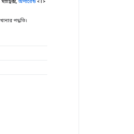
্যাট্রিক্স
,
অপারেন্ড
<T>
ানার পদ্ধতি।