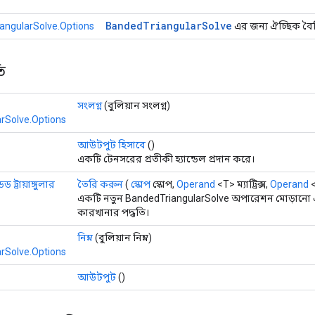
Banded
Triangular
Solve
angularSolve.Options
এর জন্য ঐচ্ছিক বৈশিষ
ি
সংলগ্ন
(বুলিয়ান সংলগ্ন)
rSolve.Options
আউটপুট হিসাবে
()
একটি টেনসরের প্রতীকী হ্যান্ডেল প্রদান করে।
ডেড ট্রায়াঙ্গুলার
তৈরি করুন
(
স্কোপ
স্কোপ,
Operand
<T> ম্যাট্রিক্স,
Operand
<
একটি নতুন BandedTriangularSolve অপারেশন মোড়ানো এ
কারখানার পদ্ধতি।
নিম্ন
(বুলিয়ান নিম্ন)
rSolve.Options
আউটপুট
()