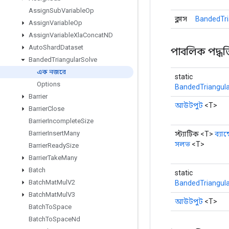
Assign
Sub
Variable
Op
ক্লাস
BandedTri
Assign
Variable
Op
Assign
Variable
Xla
Concat
ND
Auto
Shard
Dataset
পাবলিক পদ্ধত
Banded
Triangular
Solve
এক নজরে
static
Options
BandedTriangula
Barrier
আউটপুট
<T>
Barrier
Close
Barrier
Incomplete
Size
Barrier
Insert
Many
স্ট্যাটিক <T>
ব্যান্
সলভ
<T>
Barrier
Ready
Size
Barrier
Take
Many
Batch
static
Batch
Mat
Mul
V2
BandedTriangula
Batch
Mat
Mul
V3
আউটপুট
<T>
Batch
To
Space
Batch
To
Space
Nd