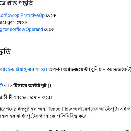
ে প্রাপ্ত পদ্ধতি
sorflow.op.PrimitiveOp
থেকে
ect ক্লাস থেকে
g.tensorflow.Operand
থেকে
্ধতি
ব্যান্ডেড ট্রায়াঙ্গুলার সলভ।
অপশন
অ্যাডজয়েন্ট
(বুলিয়ান অ্যাডজয়েন্ট
ট
<T>
হিসাবে আউটপুট
()
তীকী হ্যান্ডেল প্রদান করে।
রেশনের ইনপুট হল অন্য TensorFlow অপারেশনের আউটপুট। এই পদ্
্যবহৃত হয় যা ইনপুটের গণনাকে প্রতিনিধিত্ব করে।