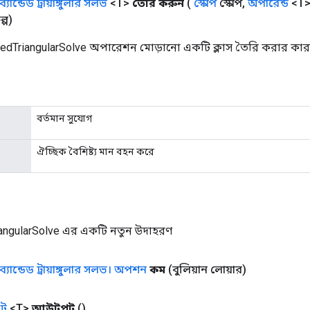
ব্যান্ডেড ট্রায়াঙ্গুলার সলভ
<T>
তৈরি করুন
(
স্কোপ
স্কোপ
,
অপারেন্ড
<T> ম
্প)
edTriangularSolve অপারেশন মোড়ানো একটি ক্লাস তৈরি করার কারখ
বর্তমান সুযোগ
ঐচ্ছিক বৈশিষ্ট্য মান বহন করে
angularSolve এর একটি নতুন উদাহরণ
ব্যান্ডেড ট্রায়াঙ্গুলার সলভ। অপশন
কম
(বুলিয়ান লোয়ার)
ট
<T>
আউটপুট
()