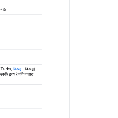
্ট্য
T> rhs,
বিকল্প...
বিকল্প)
কটি ক্লাস তৈরি করার