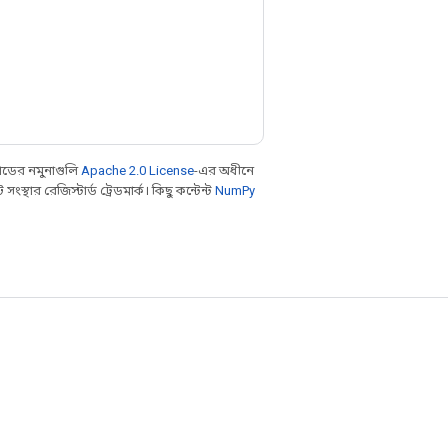
ডের নমুনাগুলি
Apache 2.0 License
-এর অধীনে
থার রেজিস্টার্ড ট্রেডমার্ক। কিছু কন্টেন্ট
NumPy