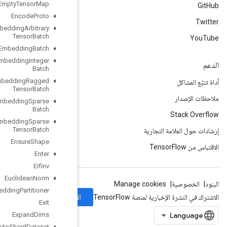
Empty
Tensor
Map
Encode
Proto
Enqueue
TPUEmbedding
Arbitrary
Tensor
Batch
Enqueue
TPUEmbedding
Batch
Enqueue
TPUEmbedding
Integer
Batch
Enqueue
TPUEmbedding
Ragged
Tensor
Batch
Enqueue
TPUEmbedding
Sparse
Batch
Enqueue
TPUEmbedding
Sparse
Tensor
Batch
Ensure
Shape
Enter
Erfinv
Euclidean
Norm
Execute
TPUEmbedding
Partitioner
الاشتراك
Exit
Expand
Dims
Experimental
Auto
Shard
Dataset