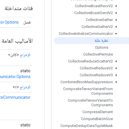
Collective
Bcast
Recv
V2
فئات متداخلة
Collective
Bcast
Send
V2
Collective
Gather
فصل
tor.Options
Collective
Gather
V2
Collective
Initialize
Communicator
الأساليب العامة
نظرة عامّة
Options
Collective
Permute
الإخراج
<كائن>
Collective
Reduce
Scatter
V2
Collective
Reduce
V2
static
Collective
Reduce
V3
municator.Options
Combined
Non
Max
Suppression
الإخراج
<؟>
Composite
Tensor
Variant
From
Components
alizeCommunicator
Composite
Tensor
Variant
To
Components
Compress
Element
Compute
Batch
Size
static
Compute
Dedup
Data
Tuple
Mask