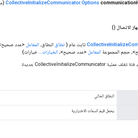
communication
Options
.
Communicator
Initialize
Collective
(سلسلة
از الاتصال
()
Com
Initialize
Collective
ثابت عام
(
نطاق
النطاق،
المعامل
<عدد صحيح> م
>، حجم المجموعة
المعامل
<عدد صحيح>،
الخيارات
.
.
.
خيارات)
CollectiveInitializeCommunic جديدة.
النطاق الحالي
يحمل قيم السمات الاختيارية