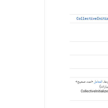
Collective
Initi
عة،
المعامل
<عدد صحيح>
ارات)
لية CollectiveInitializeCommunicator