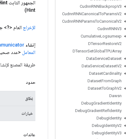
الجمهور الثابت
Hint
Cudnn
RNNBackprop
V3
Hint)
Cudnn
RNNCanonical
To
Params
V2
Cudnn
RNNParams
To
Canonical
V2
الإخراج
العام <?>
جه
Cudnn
RNNV3
Cumulative
Logsumexp
DTensor
Restore
V2
إنشاء
municator
DTensor
Set
Global
TPUArray
المعامل
<عدد صحيح
Data
Service
Dataset
طريقة المصنع لإنشاء فئة تغلف عملية ator
Data
Service
Dataset
V2
Dataset
Cardinality
Dataset
From
Graph
حدود
Dataset
To
Graph
V2
Dawsn
نِطَاق
Debug
Gradient
Identity
Debug
Gradient
Ref
Identity
خيارات
Debug
Identity
Debug
Identity
V2
Debug
Identity
V3
عائدات