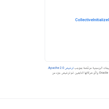
Collective
Initialize
عليمات البرمجية مرخّصة بموجب
ترخيص Apache 2.0‏
.
. إنّ Java هي علامة تجارية مسجَّلة لشركة Oracle و/أو شركائها التابعين. تم ترخيص جزء من