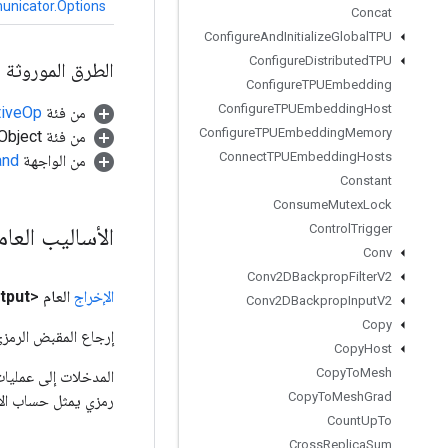
municator.Options
Concat
Configure
And
Initialize
Global
TPU
Configure
Distributed
TPU
الطرق الموروثة
Configure
TPUEmbedding
Configure
TPUEmbedding
Host
من فئة
tiveOp
Configure
TPUEmbedding
Memory
من فئة java.lang.Object
Connect
TPUEmbedding
Hosts
من الواجهة
and
Constant
Consume
Mutex
Lock
Control
Trigger
الأساليب العا
Conv
Conv2DBackprop
Filter
V2
الإخراج
العام <Object>
tput
Conv2DBackprop
Input
V2
Copy
إرجاع المقبض الرمزي
Copy
Host
Copy
To
Mesh
Copy
To
Mesh
Grad
رمزي يمثل حساب الإ
Count
Up
To
Cross
Replica
Sum