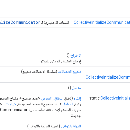
alize
Communicator
CollectiveInitializeCommunica
السمات الاختيارية لـ
كإخراج
()
إرجاع المقبض الرمزي للموتر.
تلميح الاتصالات
(سلسلة الاتصالات تلميح)
CollectiveInitializeCom
متصل
()
CollectiveIniti
static
إنشاء
(نطاق
النطاق
،
المعامل
<عدد صحيح> مفتاح المجمو
رتبة،
المعامل
<عدد صحيح> حجم المجموعة،
خيارات...
خي
طريقة المصنع لإنشاء فئة تغلف عم
جديدة.
المهلة بالثواني
(المهلة العائمة بالثواني)