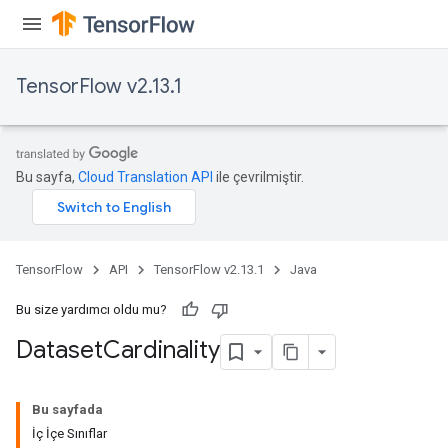
TensorFlow v2.13.1
Bu sayfa,
Cloud Translation API
ile çevrilmiştir.
TensorFlow
API
TensorFlow v2.13.1
Java
Bu size yardımcı oldu mu?
Dataset
Cardinality
Bu sayfada
İç İçe Sınıflar