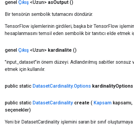
genel
Çıkış
<Uzun>
as
Output
()
Bir tensörün sembolik tutamacını döndürür.
TensorFlow işlemlerinin girdileri, başka bir TensorFlow işleminin
hesaplanmasını temsil eden sembolik bir tanıtıcı elde etmek için
genel
Çıkış
<Uzun>
kardinalite
()
"input_dataset"in önem düzeyi. Adlandırılmış sabitler sonsuz
etmek için kullanılır.
rBatch
public static
Dataset
Cardinality
.
Options
kardinality
Options
Batch
public static
Dataset
Cardinality
create
(
Kapsam
kapsamı
,
atch
seçenekler)
Yeni bir DatasetCardinality işlemini saran bir sınıf oluşturmaya