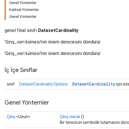
Genel Yöntemler
Kalıtsal Yöntemler
Genel Yöntemler
genel final sınıfı
DatasetCardinality
'Giriş_veri kümesi'nin önem derecesini döndürür.
'Giriş_veri kümesi'nin önem derecesini döndürür.
İç İçe Sınıflar
Dataset
Cardinality
sınıf
DatasetCardinality.Options
için ist
Genel Yöntemler
Çıkış
<Uzun>
Çıkış olarak
()
Bir tensörün sembolik tutamacını dönd