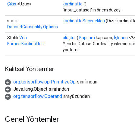
Çıkış
<Uzun>
kardinalite
()
"input_dataset"in önem düzeyi.
statik
kardinaliteSeçenekleri
(Dize kardinali
DatasetCardinality.Options
Statik
Veri
oluştur
(
Kapsam
kapsamı,
İşlenen
<?>
KümesiKardinalitesi
Yeni bir DatasetCardinality işlemini sa
yöntemi.
Kalıtsal Yöntemler
org.tensorflow.op.PrimitiveOp
sınıfından
Java.lang.Object sınıfından
org.tensorflow.Operand
arayüzünden
Genel Yöntemler
ryTensorBatch
dTensorBatch