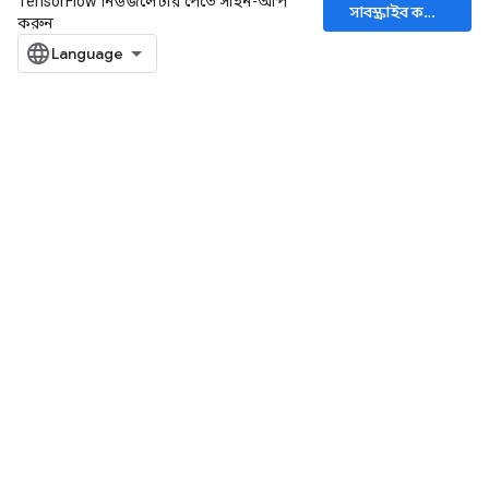
TensorFlow নিউজলেটার পেতে সাইন-আপ
সাবস্ক্রাইব করুন
করুন
ize