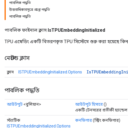
পাবলিক পদ্ধতি
উত্তরাধিকারসূত্রে প্রাপ্ত পদ্ধতি
পাবলিক পদ্ধতি
পাবলিক ফাইনাল ক্লাস
IsTPUEmbeddingInitialized
TPU এম্বেডিং একটি বিতরণকৃত TPU সিস্টেমে শুরু করা হয়েছে কিন
নেস্টেড ক্লাস
Is
TPUEmbedding
In
ক্লাস
ISTPUEmbeddingInitialized.Options
rs
পাবলিক পদ্ধতি
mParameters
rs
আউটপুট
<বুলিয়ান>
আউটপুট হিসাবে
()
Parameters
একটি টেনসরের প্রতীকী হ্যান্ডেল
স্ট্যাটিক
কনফিগার
(স্ট্রিং কনফিগার)
rParameters
ISTPUEmbeddingInitialized.Options