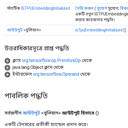
Parameters
স্ট্যাটিক
ISTPUEmbeddingInitialized
তৈরি করুন
(
সুযোগ
সুযোগ,
বিকল্
ters
একটি নতুন ISTPUEmbeddingIni
arameters
করার কারখানার পদ্ধতি।
meters
rs
আউটপুট
<বুলিয়ান>
isTpuEmbeddingInitialized
()
tDescentParameters
উত্তরাধিকারসূত্রে প্রাপ্ত পদ্ধতি
ক্লাস
org.tensorflow.op.PrimitiveOp
থেকে
java.lang.Object ক্লাস থেকে
ইন্টারফেস
org.tensorflow.Operand
থেকে
পাবলিক পদ্ধতি
সর্বজনীন
আউটপুট
<বুলিয়ান>
আউটপুট হিসাবে
()
একটি টেনসরের প্রতীকী হ্যান্ডেল প্রদান করে।