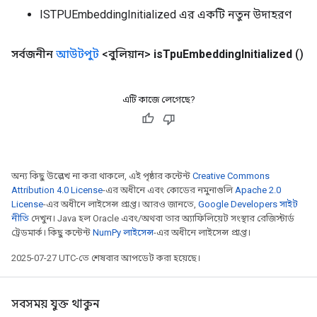
ISTPUEmbeddingInitialized এর একটি নতুন উদাহরণ
সর্বজনীন
আউটপুট
<বুলিয়ান>
is
Tpu
Embedding
Initialized
()
এটি কাজে লেগেছে?
অন্য কিছু উল্লেখ না করা থাকলে, এই পৃষ্ঠার কন্টেন্ট
Creative Commons
Attribution 4.0 License
-এর অধীনে এবং কোডের নমুনাগুলি
Apache 2.0
License
-এর অধীনে লাইসেন্স প্রাপ্ত। আরও জানতে,
Google Developers সাইট
নীতি
দেখুন। Java হল Oracle এবং/অথবা তার অ্যাফিলিয়েট সংস্থার রেজিস্টার্ড
ট্রেডমার্ক। কিছু কন্টেন্ট
NumPy লাইসেন্স
-এর অধীনে লাইসেন্স প্রাপ্ত।
2025-07-27 UTC-তে শেষবার আপডেট করা হয়েছে।
সবসময় যুক্ত থাকুন