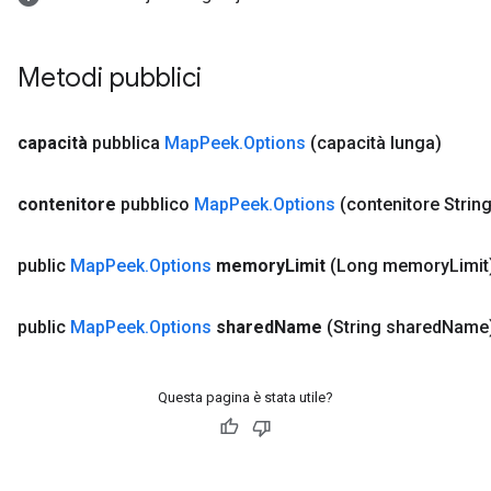
Metodi pubblici
capacità
pubblica
Map
Peek
.
Options
(capacità lunga)
contenitore
pubblico
Map
Peek
.
Options
(contenitore String
public
Map
Peek
.
Options
memory
Limit
(Long memory
Limit
public
Map
Peek
.
Options
shared
Name
(String shared
Name
Questa pagina è stata utile?