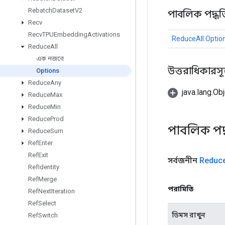
Rebatch
Dataset
V2
পাবলিক পদ্ধত
Recv
Recv
TPUEmbedding
Activations
ReduceAll.Optio
Reduce
All
এক নজরে
উত্তরাধিকারসূত্রে
Options
Reduce
Any
java.lang.Obj
Reduce
Max
Reduce
Min
Reduce
Prod
পাবলিক পদ
Reduce
Sum
Ref
Enter
Ref
Exit
সর্বজনীন
Reduc
Ref
Identity
Ref
Merge
পরামিতি
Ref
Next
Iteration
Ref
Select
ডিমস রাখুন
Ref
Switch