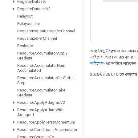
Register
Dataset
Register
Dataset
V2
Relayout
Relayout
Like
Requantization
Range
Per
Channel
Requantize
Per
Channel
Reshape
অন্য কিছু উল্লেখ না করা থাকলে,
Resource
Accumulator
Apply
লাইসেন্স প্রাপ্ত। আরও জানতে
Gradient
লাইসেন্স
-এর অধীনে লাইসেন্স প্র
Resource
Accumulator
Num
Accumulated
2025-07-26 UTC-তে শেষবা
Resource
Accumulator
Set
Global
Step
Resource
Accumulator
Take
Gradient
সবসময় যুক্ত থাকুন
Resource
Apply
Adagrad
V2
Resource
Apply
Adam
With
ব্লগ
Amsgrad
ফোরাম
Resource
Apply
Keras
Momentum
Resource
Conditional
Accumulator
GitHub
Resource
Count
Up
To