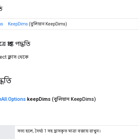
ি
ns
KeepDims
(বুলিয়ান KeepDims)
 প্রাপ্ত পদ্ধতি
ect ক্লাস থেকে
্ধতি
e
All
.
Options
keep
Dims
(বুলিয়ান Keep
Dims)
সত্য হলে, দৈর্ঘ্য 1 সহ হ্রাসকৃত মাত্রা বজায় রাখুন।