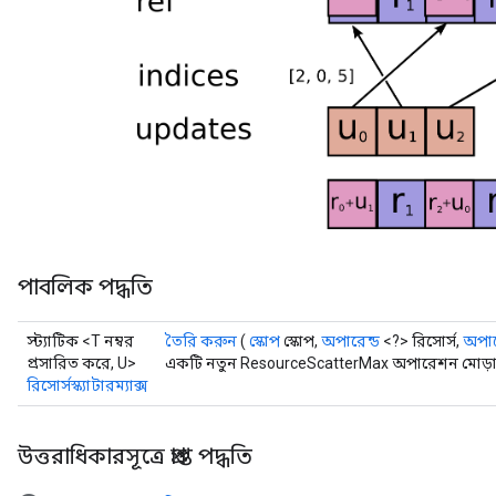
s
atorParameters
ghtParameters
meters
adParameters
rameters
eters
ientDescentParameters
পাবলিক পদ্ধতি
স্ট্যাটিক <T নম্বর
তৈরি করুন
(
স্কোপ
স্কোপ,
অপারেন্ড
<?> রিসোর্স,
অপার
প্রসারিত করে, U>
একটি নতুন ResourceScatterMax অপারেশন মোড়ানো
রিসোর্সস্ক্যাটারম্যাক্স
উত্তরাধিকারসূত্রে প্রাপ্ত পদ্ধতি