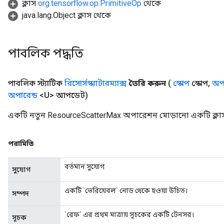
ক্লাস
org.tensorflow.op.PrimitiveOp
থেকে
java.lang.Object ক্লাস থেকে
পাবলিক পদ্ধতি
পাবলিক স্ট্যাটিক
রিসোর্সস্ক্যাটারম্যাক্স
তৈরি করুন
(
স্কোপ
স্কোপ
,
অপা
অপারেন্ড
<U> আপডেট)
একটি নতুন ResourceScatterMax অপারেশন মোড়ানো একটি ক্লাস
পরামিতি
বর্তমান সুযোগ
সুযোগ
একটি `ভেরিয়েবল` নোড থেকে হওয়া উচিত।
সম্পদ
`রেফ` এর প্রথম মাত্রায় সূচকের একটি টেনসর।
সূচক