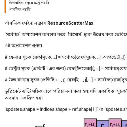
উত্তরাধিকারসূত্রে প্রাপ্ত পদ্ধতি
পাবলিক পদ্ধতি
পাবলিক ফাইনাল ক্লাস
ResourceScatterMax
`সর্বোচ্চ` অপারেশন ব্যবহার করে `রিসোর্স` দ্বারা উল্লেখ করা ভেরি
এই অপারেশন গণনা
# স্কেলার সূচক রেফ[সূচক, ...] = সর্বোচ্চ(রেফ[সূচক, ...], আপডেট[...])
# ভেক্টর সূচক (প্রতিটি i এর জন্য) রেফ[ইনডেক্স[i], ...] = সর্বোচ্চ(রেফ[স
m
# উচ্চ র্যাঙ্কের সূচক (প্রতিটি i, ..., j) রেফ[ই, ..., j], ...] = সর্বোচ্চ(রেফ[সূচক[i
ডুপ্লিকেট এন্ট্রি সঠিকভাবে পরিচালনা করা হয়: যদি একাধিক `সূচ
অবদান একত্রিত হয়।
rs
eters
`updates.shape = indices.shape + ref.shape[1:]` বা `updates.sh
ntumParameters
ters
ropParameters