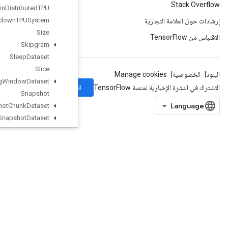
Shutdown
Distributed
TPU
Shutdown
TPUSystem
Size
Skipgram
Sleep
Dataset
Slice
Sliding
Window
Dataset
الاشتراك
Snapshot
Snapshot
Chunk
Dataset
Snapshot
Dataset
Snapshot
Dataset
Reader
SnapshotNestedDatasetReader
SobolSample
SpaceToBatchNd
SparseApplyAdagradV2
SparseBincount
SparseCountSparseOutput
SparseCrossHashed
SparseCrossV2