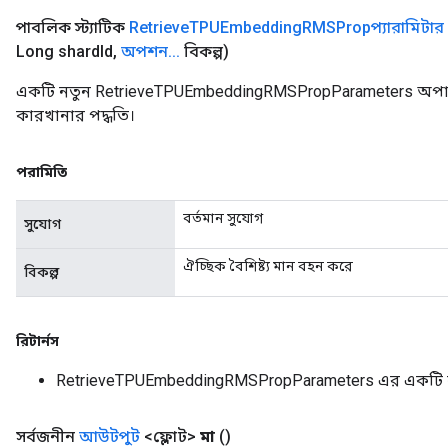
পাবলিক স্ট্যাটিক
Retrieve
TPUEmbedding
RMSPropপ্যারামিটার
Long shard
Id
,
অপশন
.
.
.
বিকল্প)
একটি নতুন RetrieveTPUEmbeddingRMSPropParameters অপার
কারখানার পদ্ধতি।
পরামিতি
বর্তমান সুযোগ
সুযোগ
ঐচ্ছিক বৈশিষ্ট্য মান বহন করে
বিকল্প
রিটার্নস
RetrieveTPUEmbeddingRMSPropParameters এর একটি 
সর্বজনীন
আউটপুট
<ফ্লোট>
মা
()