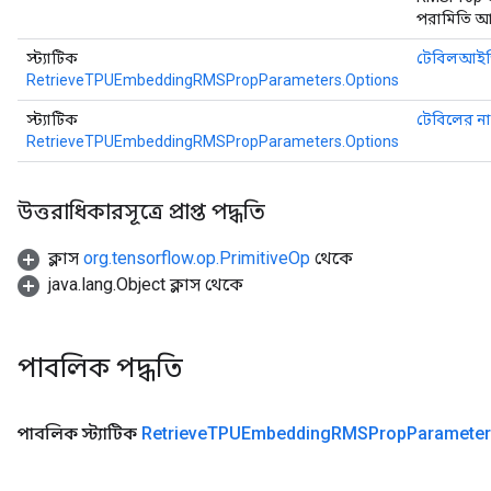
পরামিতি আ
স্ট্যাটিক
টেবিলআই
RetrieveTPUEmbeddingRMSPropParameters.Options
স্ট্যাটিক
টেবিলের ন
RetrieveTPUEmbeddingRMSPropParameters.Options
উত্তরাধিকারসূত্রে প্রাপ্ত পদ্ধতি
ক্লাস
org.tensorflow.op.PrimitiveOp
থেকে
java.lang.Object ক্লাস থেকে
পাবলিক পদ্ধতি
পাবলিক স্ট্যাটিক
Retrieve
TPUEmbedding
RMSProp
Paramete