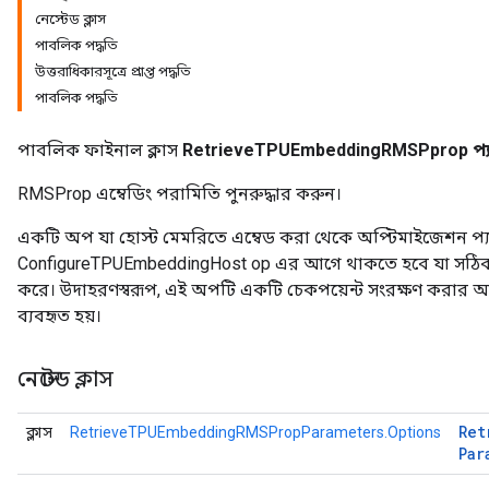
নেস্টেড ক্লাস
পাবলিক পদ্ধতি
ientDescentParameters
উত্তরাধিকারসূত্রে প্রাপ্ত পদ্ধতি
পাবলিক পদ্ধতি
পাবলিক ফাইনাল ক্লাস
RetrieveTPUEmbeddingRMSPprop প্য
RMSProp এম্বেডিং পরামিতি পুনরুদ্ধার করুন।
একটি অপ যা হোস্ট মেমরিতে এম্বেড করা থেকে অপ্টিমাইজেশন প্যা
ConfigureTPUEmbeddingHost op এর আগে থাকতে হবে যা সঠি
করে। উদাহরণস্বরূপ, এই অপটি একটি চেকপয়েন্ট সংরক্ষণ করার
ব্যবহৃত হয়।
নেস্টেড ক্লাস
Ret
ক্লাস
RetrieveTPUEmbeddingRMSPropParameters.Options
Par