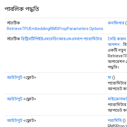
পাবলিক পদ্ধতি
স্ট্যাটিক
কনফিগার
(
RetrieveTPUEmbeddingRMSPropParameters.Options
স্ট্যাটিক
রিট্রিভটিপিইউএমবেডিংআরএমএসপ্রপ প্যারামিটার
তৈরি করুন
অপশন...
বি
একটি নতুন
Retrieve
অপারেশন ম
পদ্ধতি।
আউটপুট
<ফ্লোট>
মা
()
প্যারামিটা
আপডেট করা
আউটপুট
<ফ্লোট>
মাইক্রোসফ
প্যারামিটা
আপডেট করা
আউটপুট
<ফ্লোট>
পরামিতি
()
RMSProp অপ