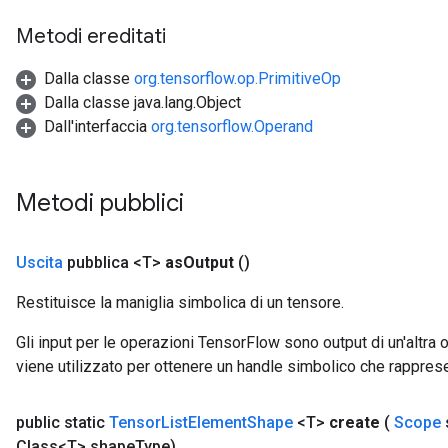
Metodi ereditati
Dalla classe
org.tensorflow.op.PrimitiveOp
Dalla classe java.lang.Object
Dall'interfaccia
org.tensorflow.Operand
Metodi pubblici
Uscita
pubblica <T>
as
Output
()
Restituisce la maniglia simbolica di un tensore.
Gli input per le operazioni TensorFlow sono output di un'alt
viene utilizzato per ottenere un handle simbolico che rappresent
public static
Tensor
List
Element
Shape
<T>
create
(
Scope
Class<T> shape
Type)