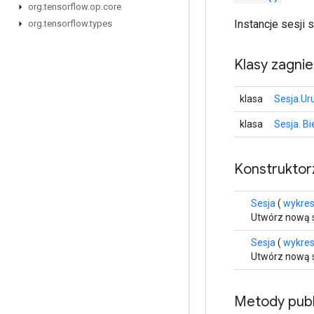
org
.
tensorflow
.
op
.
core
Instancje sesji
org
.
tensorflow
.
types
Klasy zagni
klasa
Sesja.U
klasa
Sesja. B
Konstruktor
Sesja
(
wykre
Utwórz nową 
Sesja
(
wykre
Utwórz nową 
Metody publ