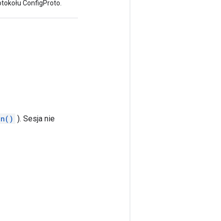
rotokołu ConfigProto.
un()
). Sesja nie