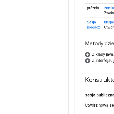
próżnia
zamk
Zwoln
Sesja.
biega
Biegacz
Utwór
Metody dzi
Z klasy java
Z interfejsu
Konstrukto
sesja
publiczn
Utwórz nową se