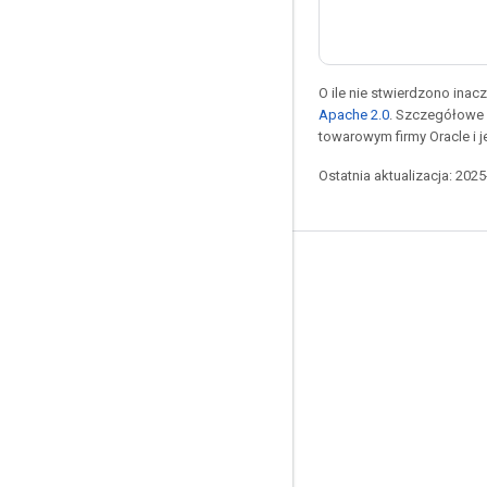
O ile nie stwierdzono inacze
Apache 2.0
. Szczegółowe 
towarowym firmy Oracle i 
Ostatnia aktualizacja: 202
Pozostawaj w kontakcie
Blog
Forum
GitHub
Twitter
YouTube