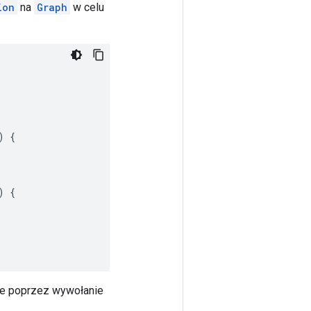
ion
na
Graph
w celu
)
{
)
{
ne poprzez wywołanie