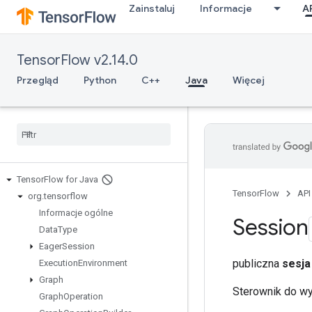
Zainstaluj
Informacje
A
TensorFlow v2.14.0
Przegląd
Python
C++
Java
Więcej
Tensor
Flow for Java
TensorFlow
API
org
.
tensorflow
Informacje ogólne
Session
Data
Type
Eager
Session
publiczna
sesja
Execution
Environment
Graph
Sterownik do w
Graph
Operation