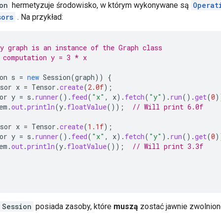
on
hermetyzuje środowisko, w którym wykonywane są
Operat
sors
. Na przykład:
y graph is an instance of the Graph class
 computation y = 3 * x
on
s
=
new
Session
(
graph
))
{
sor
x
=
Tensor
.
create
(
2.0f
);
or
y
=
s
.
runner
().
feed
(
"x"
,
x
).
fetch
(
"y"
).
run
().
get
(
0
)
em
.
out
.
println
(
y
.
floatValue
());
// Will print 6.0f
sor
x
=
Tensor
.
create
(
1.1f
);
or
y
=
s
.
runner
().
feed
(
"x"
,
x
).
fetch
(
"y"
).
run
().
get
(
0
)
em
.
out
.
println
(
y
.
floatValue
());
// Will print 3.3f
Session
posiada zasoby, które
muszą
zostać jawnie zwolnio