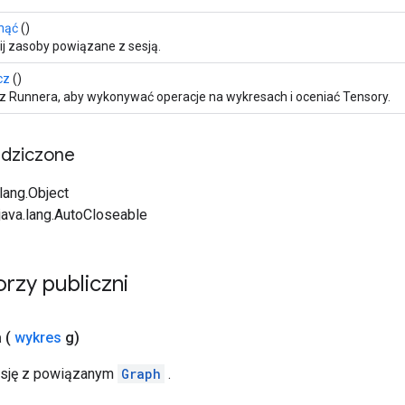
nąć
()
ij zasoby powiązane z sesją.
cz
()
z Runnera, aby wykonywać operacje na wykresach i oceniać Tensory.
edziczone
.lang.Object
 java.lang.AutoCloseable
rzy publiczni
a
(
wykres
g)
sję z powiązanym
Graph
.