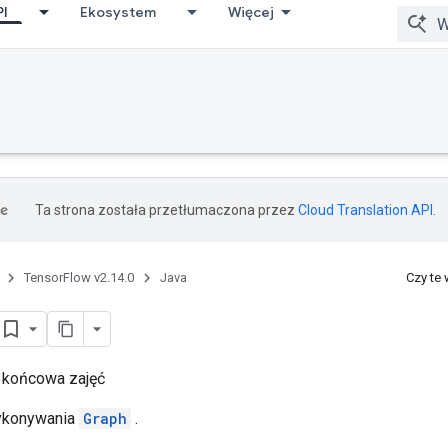
PI
Ekosystem
Więcej
Ta strona została przetłumaczona przez
Cloud Translation API
.
TensorFlow v2.14.0
Java
Czy te
końcowa zajęć
ykonywania
Graph
.