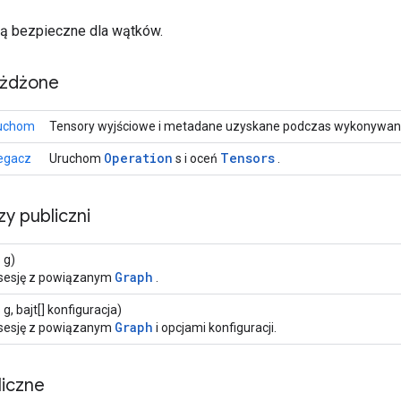
 są bezpieczne dla wątków.
eżdżone
ruchom
Tensory wyjściowe i metadane uzyskane podczas wykonywania
Operation
Tensors
iegacz
Uruchom
s i oceń
.
zy publiczni
s
g)
Graph
sesję z powiązanym
.
s
g, bajt[] konfiguracja)
Graph
sesję z powiązanym
i opcjami konfiguracji.
iczne