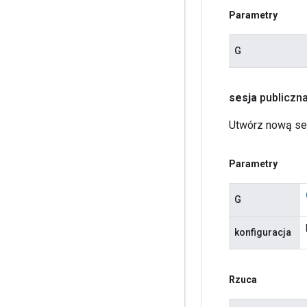
Parametry
G
sesja
publiczn
Utwórz nową se
Parametry
G
konfiguracja
Rzuca