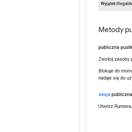
Wyjątek Illegal
Metody pu
publiczna pust
Zwolnij zasoby 
Blokuje do mom
nadaje się do u
sesja
publiczn
Utwórz Runnera,