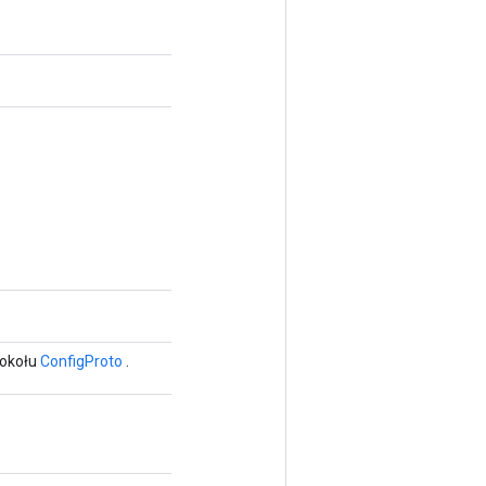
tokołu
ConfigProto
.