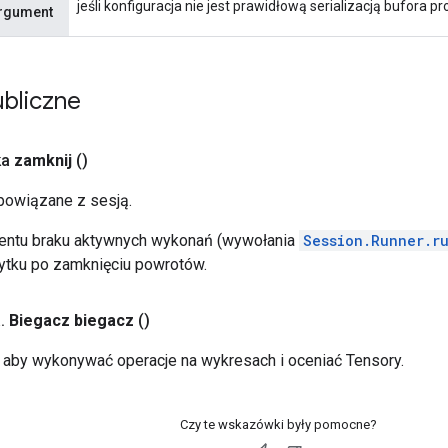
jeśli konfiguracja nie jest prawidłową serializacją bufora p
Argument
bliczne
ka
zamknij
()
powiązane z sesją.
entu braku aktywnych wykonań (wywołania
Session.Runner.r
żytku po zamknięciu powrotów.
a
.
Biegacz biegacz
()
 aby wykonywać operacje na wykresach i oceniać Tensory.
Czy te wskazówki były pomocne?