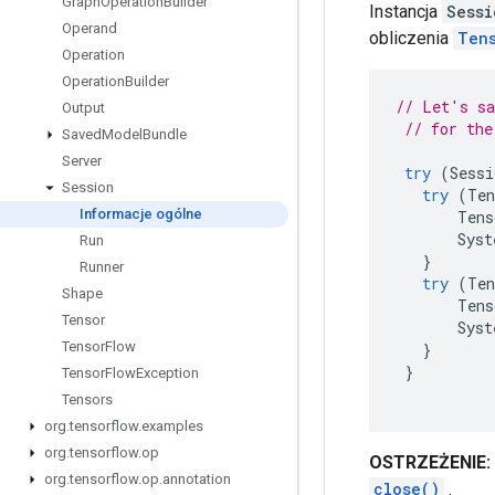
Graph
Operation
Builder
Instancja
Sessi
Operand
obliczenia
Ten
Operation
Operation
Builder
// Let's sa
Output
// for the
Saved
Model
Bundle
Server
try
(
Sessi
Session
try
(
Ten
Informacje ogólne
Tens
Syst
Run
}
Runner
try
(
Ten
Shape
Tens
Tensor
Syst
Tensor
Flow
}
}
Tensor
Flow
Exception
Tensors
org
.
tensorflow
.
examples
org
.
tensorflow
.
op
OSTRZEŻENIE:
org
.
tensorflow
.
op
.
annotation
close()
.