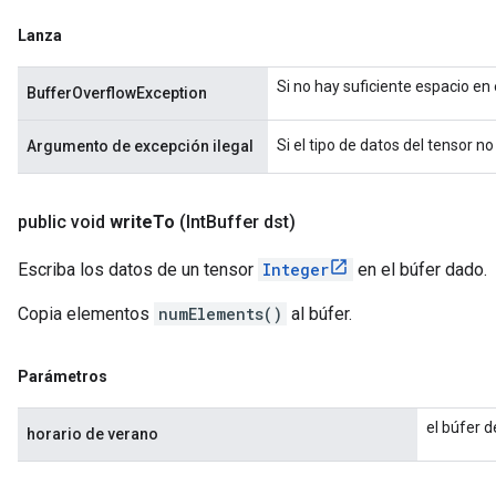
Lanza
Si no hay suficiente espacio en
BufferOverflowException
Si el tipo de datos del tensor n
Argumento de excepción ilegal
public void
write
To
(Int
Buffer dst)
Escriba los datos de un tensor
Integer
en el búfer dado.
Copia elementos
numElements()
al búfer.
Parámetros
el búfer d
horario de verano