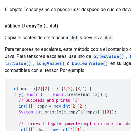
El objeto Tensor ya no se puede usar después de que se dev
público U
copy
To
(U dst)
Copia el contenido del tensor a
dst
y devuelve
dst
.
Para tensores no escalares, este método copia el contenido 
Java. Para tensores escalares, use uno de
bytesValue()
,
intValue()
,
longValue()
o
booleanValue()
en su lugar
compatibles con el tensor. Por ejemplo:
int
 matrix
[
2
][
2
]
=
{
{
1
,
2
},{
3
,
4
}
};
try
(
Tensor
 t 
=
Tensor
.
create
(
matrix
))
{
// Succeeds and prints "3"
int
[][]
 copy 
=
new
int
[
2
][
2
];
System
.
out
.
println
(
t
.
copyTo
(
copy
)[
1
][
0
]);
// Throws IllegalArgumentException since the sh
int
[][]
 dst 
=
new
int
[
4
][
1
];