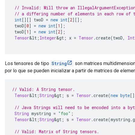
// Invalid: Will throw an IllegalArgumentExceptio
// a differing number of elements in each row of 
int
[][]
 twoD 
=
new
int
[
2
][];
 twoD
[
0
]
=
new
int
[
1
];
 twoD
[
1
]
=
new
int
[
2
];
Tensor
&
lt
;
Integer
&
gt
;
 x 
=
Tensor
.
create
(
twoD
,
Int
Los tensores de tipo
String
son matrices multidimensiona
por lo que se pueden inicializar a partir de matrices de elem
// Valid: A String tensor.
Tensor
&
lt
;
String
&
gt
;
 s 
=
Tensor
.
create
(
new
byte
[]
// Java Strings will need to be encoded into a byt
String
 mystring 
=
"foo"
;
Tensor
&
lt
;
String
&
gt
;
 s 
=
Tensor
.
create
(
mystring
.
g
// Valid: Matrix of String tensors.