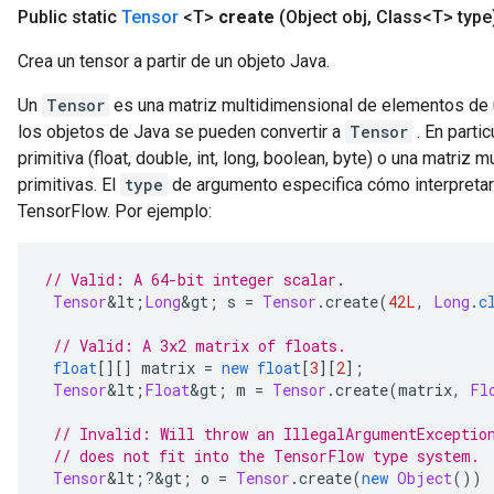
Public static
Tensor
<T>
create
(Object obj
,
Class<T> type
Crea un tensor a partir de un objeto Java.
Un
Tensor
es una matriz multidimensional de elementos de u
los objetos de Java se pueden convertir a
Tensor
. En parti
primitiva (float, double, int, long, boolean, byte) o una matriz
primitivas. El
type
de argumento especifica cómo interpretar
TensorFlow. Por ejemplo:
// Valid: A 64-bit integer scalar.
Tensor
&
lt
;
Long
&
gt
;
 s 
=
Tensor
.
create
(
42L
,
Long
.
c
// Valid: A 3x2 matrix of floats.
float
[][]
 matrix 
=
new
float
[
3
][
2
];
Tensor
&
lt
;
Float
&
gt
;
 m 
=
Tensor
.
create
(
matrix
,
Fl
// Invalid: Will throw an IllegalArgumentExceptio
// does not fit into the TensorFlow type system.
Tensor
&
lt
;?&
gt
;
 o 
=
Tensor
.
create
(
new
Object
())