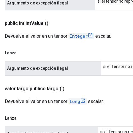
si el tensor no rep
Argumento de excepción ilegal
public int
int
Value
()
Devuelve el valor en un tensor
Integer
escalar.
Lanza
si el Tensor no 
Argumento de excepción ilegal
valor
largo público largo
(
)
Devuelve el valor en un tensor
Long
escalar.
Lanza
si el Tensor no r