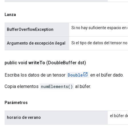
Lanza
Si no hay suficiente espacio en
BufferOverflowException
Si el tipo de datos del tensor n
Argumento de excepción ilegal
public void
write
To
(Double
Buffer dst)
Escriba los datos de un tensor
Double
en el búfer dado.
Copia elementos
numElements()
al búfer.
Parámetros
el búfer d
horario de verano