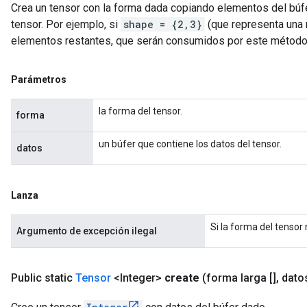
Crea un tensor con la forma dada copiando elementos del búfer 
tensor. Por ejemplo, si
shape = {2,3}
(que representa una m
elementos restantes, que serán consumidos por este método
Parámetros
la forma del tensor.
forma
un búfer que contiene los datos del tensor.
datos
Lanza
Si la forma del tensor
Argumento de excepción ilegal
Public static
Tensor
<Integer>
create
(forma larga []
,
datos