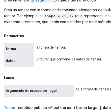
Cree un tensor
Integer
con datos del búfer dado.
Crea un tensor con la forma dada copiando elementos del búfer 
tensor. Por ejemplo, si
shape = {2,3}
(que representa una m
elementos restantes, que serán consumidos por este método
Parámetros
la forma del tensor.
forma
un búfer que contiene los datos del tensor.
datos
Lanza
Si la forma del tensor
Argumento de excepción ilegal
Tensor
estático público <Float>
crear
(forma larga []
,
dato