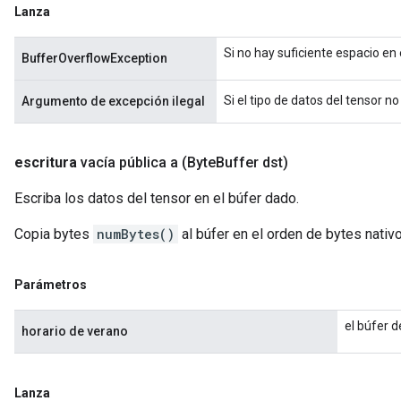
Lanza
Si no hay suficiente espacio en
BufferOverflowException
Si el tipo de datos del tensor n
Argumento de excepción ilegal
escritura
vacía
pública a
(Byte
Buffer dst)
Escriba los datos del tensor en el búfer dado.
Copia bytes
numBytes()
al búfer en el orden de bytes nativo
Parámetros
el búfer d
horario de verano
Lanza