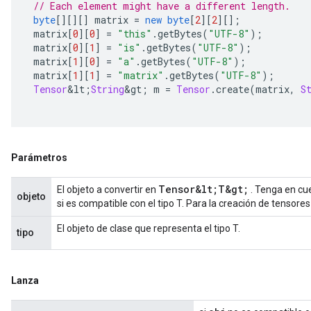
// Each element might have a different length.
byte
[][][]
 matrix 
=
new
byte
[
2
][
2
][];
 matrix
[
0
][
0
]
=
"this"
.
getBytes
(
"UTF-8"
);
 matrix
[
0
][
1
]
=
"is"
.
getBytes
(
"UTF-8"
);
 matrix
[
1
][
0
]
=
"a"
.
getBytes
(
"UTF-8"
);
 matrix
[
1
][
1
]
=
"matrix"
.
getBytes
(
"UTF-8"
);
Tensor
&
lt
;
String
&
gt
;
 m 
=
Tensor
.
create
(
matrix
,
S
Parámetros
Tensor&lt;T&gt;
El objeto a convertir en
. Tenga en cu
objeto
si es compatible con el tipo T. Para la creación de tensore
El objeto de clase que representa el tipo T.
tipo
Lanza