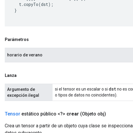
   t
.
copyTo
(
dst
);
}
Parámetros
horario de verano
Lanza
dst
si el tensor es un escalar o si
no es co
Argumento de
o tipos de datos no coincidentes).
excepción ilegal
Tensor
estático público <?>
crear
(Objeto obj)
Crea un tensor a partir de un objeto cuya clase se inspecciona 
datos subyacente.