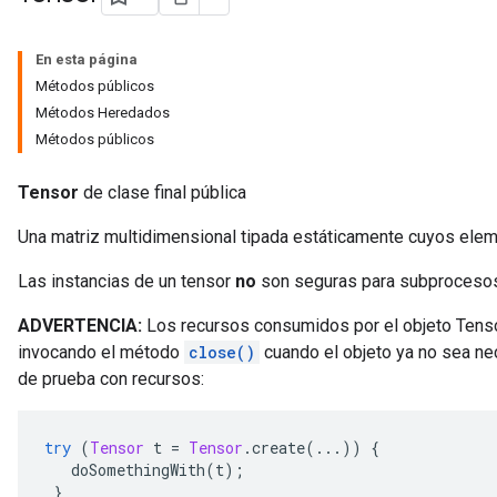
En esta página
Métodos públicos
Métodos Heredados
Métodos públicos
Tensor
de clase final pública
Una matriz multidimensional tipada estáticamente cuyos eleme
Las instancias de un tensor
no
son seguras para subproceso
ADVERTENCIA:
Los recursos consumidos por el objeto Tens
invocando el método
close()
cuando el objeto ya no sea ne
de prueba con recursos:
try
(
Tensor
 t 
=
Tensor
.
create
(...))
{
   doSomethingWith
(
t
);
}