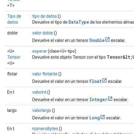
<T>
Tipo de
tipo de datos
()
DataType
datos
Devuelve el tipo de
de los elementos almac
doble
valor doble
()
Double
Devuelve el valor en un tensor
escalar.
<U>
esperar
(clase<U> tipo)
Tensor&lt;
Tensor
Devuelve este objeto Tensor con el tipo
<U>
flotar
valor flotante
()
Float
Devuelve el valor en un tensor
escalar.
En t
valorint
()
Integer
Devuelve el valor en un tensor
escalar.
largo
valorlargo
()
Long
Devuelve el valor en un tensor
escalar.
En t
númeroBytes
()