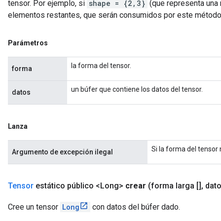
tensor. Por ejemplo, si
shape = {2,3}
(que representa una m
elementos restantes, que serán consumidos por este método
Parámetros
la forma del tensor.
forma
un búfer que contiene los datos del tensor.
datos
Lanza
Si la forma del tensor
Argumento de excepción ilegal
Tensor
estático público <Long>
crear
(forma larga []
,
dato
Cree un tensor
Long
con datos del búfer dado.