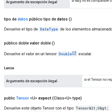
obj
si
no es compatible co
Argumento de excepción ilegal
tipo
de
datos
público
tipo de
datos
()
Devuelve el tipo de
DataType
de los elementos almacenados
público doble
valor
doble
()
Devuelve el valor en un tensor
Double
escalar.
Lanza
si el Tensor no re
Argumento de excepción ilegal
public
Tensor
<U>
expect
(Class<U> type)
Devuelve este objeto Tensor con el tipo
Tensor&lt;U&gt;
.