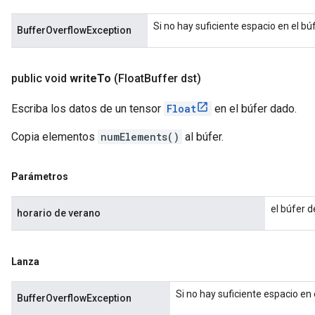
Si no hay suficiente espacio en el bú
BufferOverflowException
public void
write
To
(Float
Buffer dst)
Escriba los datos de un tensor
Float
en el búfer dado.
Copia elementos
numElements()
al búfer.
Parámetros
el búfer d
horario de verano
Lanza
Si no hay suficiente espacio en
BufferOverflowException